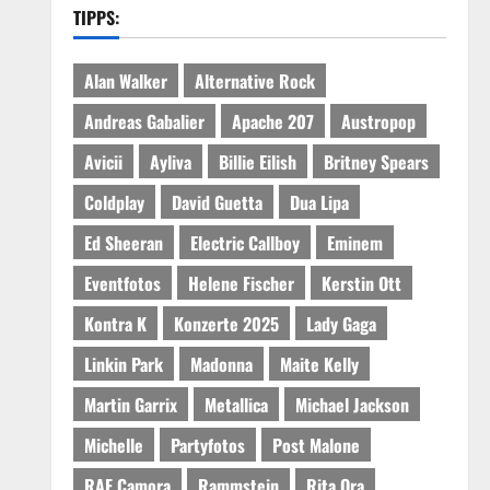
TIPPS:
Alan Walker
Alternative Rock
Andreas Gabalier
Apache 207
Austropop
Avicii
Ayliva
Billie Eilish
Britney Spears
Coldplay
David Guetta
Dua Lipa
Ed Sheeran
Electric Callboy
Eminem
Eventfotos
Helene Fischer
Kerstin Ott
Kontra K
Konzerte 2025
Lady Gaga
Linkin Park
Madonna
Maite Kelly
Martin Garrix
Metallica
Michael Jackson
Michelle
Partyfotos
Post Malone
RAF Camora
Rammstein
Rita Ora