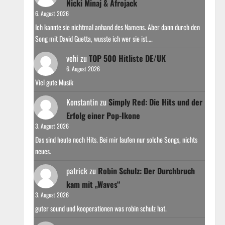
Nicki Minaj & Afrojack
6. August 2026
Ich kannte sie nichtmal anhand des Namens. Aber dann durch den
Song mit David Guetta, wusste ich wer sie ist.…
vehi
zu
TOP 500 Hitliste DE/UK
6. August 2026
Viel gute Musik
Konstantin
zu
Simply Red: Die Hits und der
Erfolg einer Pop-Ikone
3. August 2026
Das sind heute noch Hits. Bei mir laufen nur solche Songs, nichts
neues.
patrick
zu
Robin Schulz: Der Durchbruch
kam mit „Waves“
3. August 2026
guter sound und kooperationen was robin schulz hat.