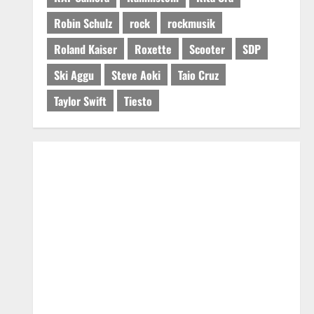
Robin Schulz
rock
rockmusik
Roland Kaiser
Roxette
Scooter
SDP
Ski Aggu
Steve Aoki
Taio Cruz
Taylor Swift
Tiesto