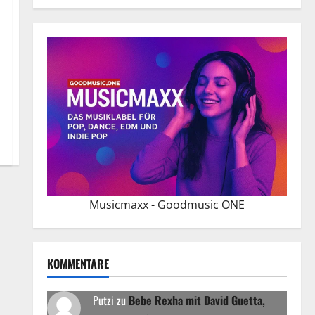
Musicmaxx - Goodmusic ONE
KOMMENTARE
Putzi
zu
Bebe Rexha mit David Guetta,