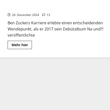
Ben Zucker: Na und?! war sein Karrierestart
26. Dezember 2024
13
Ben Zuckers Karriere erlebte einen entscheidenden
Wendepunkt, als er 2017 sein Debütalbum Na und?!
veröffentlichte
Read
Mehr hier
more
about
Ben
Zucker:
Na
und?!
war
sein
Karrierestart