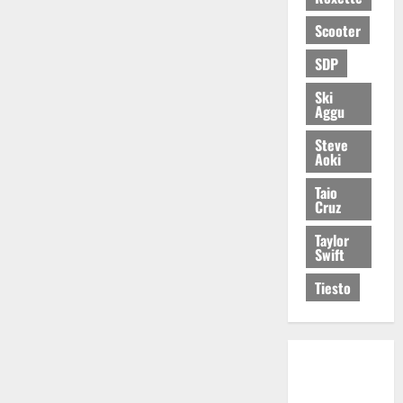
Scooter
SDP
Ski
Aggu
Steve
Aoki
Taio
Cruz
Taylor
Swift
Tiesto