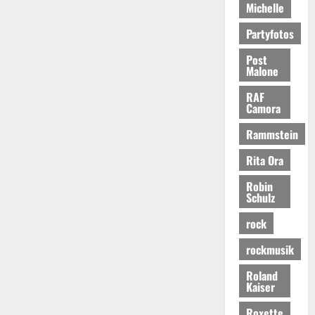
Michelle
Partyfotos
Post
Malone
RAF
Camora
Rammstein
Rita Ora
Robin
Schulz
rock
rockmusik
Roland
Kaiser
Roxette