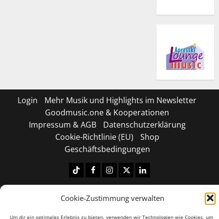
Login
Mehr Musik und Highlights im Newsletter
Goodmusic.one & Kooperationen
Impressum & AGB
Datenschutzerklärung
Cookie-Richtlinie (EU)
Shop
Geschäftsbedingungen
Tiktok
Facebook
Instagram
X
LinkedIN
Copyright © 2026 All rights reserved.
|
MoreNews
by
Cookie-Zustimmung verwalten
AF themes.
Um dir ein optimales Erlebnis zu bieten, verwenden wir Technologien wie Cookies, um