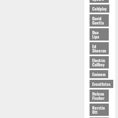
Coldplay
David
Guetta
Dua
Lipa
Ed
Sheeran
Electric
Callboy
Eminem
Eventfotos
Helene
Fischer
Kerstin
Ott