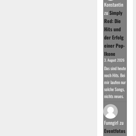
war
Konstantin
sein
Karrierestart
zu
Simply
Red: Die
Hits und
der Erfolg
einer Pop-
Ikone
3. August 2026
Das sind heute
noch Hits. Bei
mir laufen nur
solche Songs,
nichts neues.
Funngirl
zu
Eventfotos