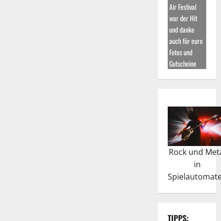
Air Festival
war der Hit
und danke
auch für eure
Fotos und
Gutscheine
Rock und Met
in
Spielautomat
TIPPS: