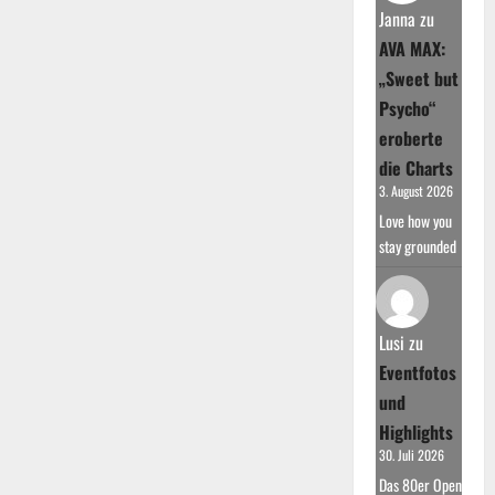
Janna
zu
AVA MAX:
„Sweet but
Psycho“
eroberte
die Charts
3. August 2026
Love how you
stay grounded
Lusi
zu
Eventfotos
und
Highlights
30. Juli 2026
Das 80er Open