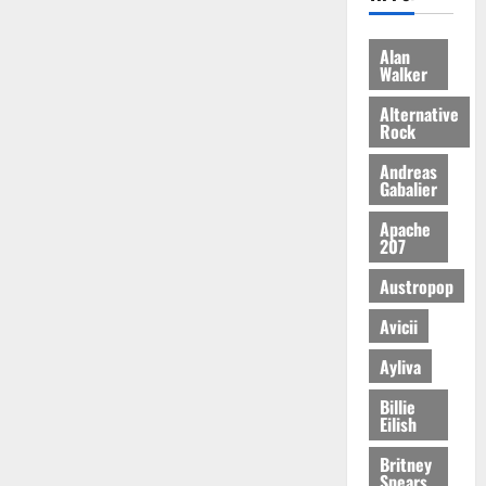
Alan
Walker
Alternative
Rock
Andreas
Gabalier
Apache
207
Austropop
Avicii
Ayliva
Billie
Eilish
Britney
Spears