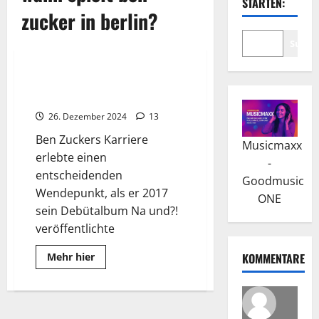
STARTEN:
zucker in berlin?
2025
2026
Suche
Wissenswertes
Ben Zucker: Na und?! war sein
Karrierestart
26. Dezember 2024
13
Ben Zuckers Karriere
Musicmaxx
erlebte einen
-
entscheidenden
Goodmusic
Wendepunkt, als er 2017
ONE
sein Debütalbum Na und?!
veröffentlichte
Read
Mehr hier
KOMMENTARE
more
about
Ben
Zucker:
Na
und?!