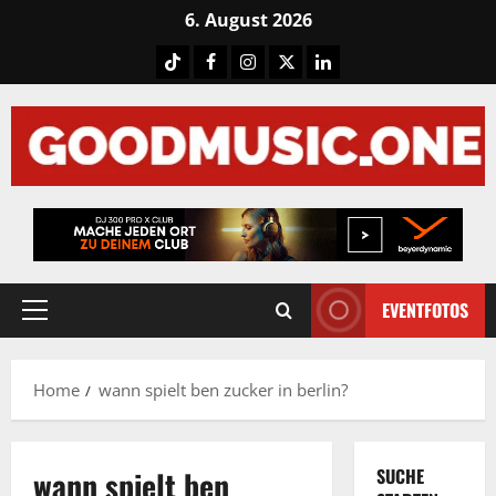
Skip
6. August 2026
to
Tiktok
Facebook
Instagram
X
LinkedIN
content
EVENTFOTOS
Primary
Menu
Home
wann spielt ben zucker in berlin?
wann spielt ben
SUCHE