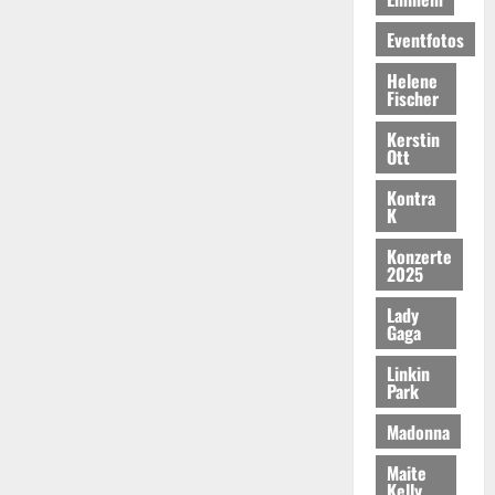
Eventfotos
Helene
Fischer
Kerstin
Ott
Kontra
K
Konzerte
2025
Lady
Gaga
Linkin
Park
Madonna
Maite
Kelly