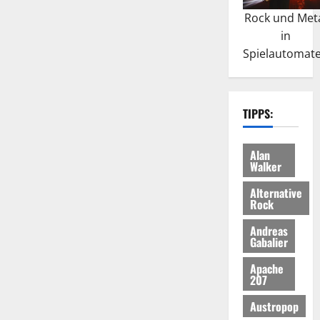
Rock und Met
in
Spielautomat
TIPPS:
Alan
Walker
Alternative
Rock
Andreas
Gabalier
Apache
207
Austropop