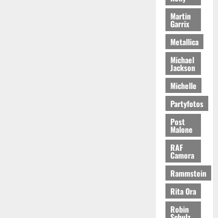
Martin
Garrix
Metallica
Michael
Jackson
Michelle
Partyfotos
Post
Malone
RAF
Camora
Rammstein
Rita Ora
Robin
Schulz