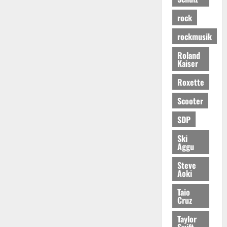
rock
rockmusik
Roland
Kaiser
Roxette
Scooter
SDP
Ski
Aggu
Steve
Aoki
Taio
Cruz
Taylor
Swift