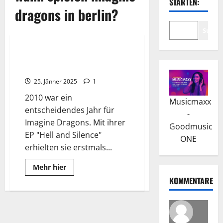
STARTEN:
dragons in berlin?
Suche
Wissenswertes
Imagine Dragons: Die
Erfolgsband aus Las Vegas
25. Jänner 2025
1
2010 war ein
Musicmaxx
entscheidendes Jahr für
-
Imagine Dragons. Mit ihrer
Goodmusic
EP "Hell and Silence"
ONE
erhielten sie erstmals...
Read
Mehr hier
more
KOMMENTARE
about
Imagine
Dragons:
Die
Erfolgsband
aus
Las