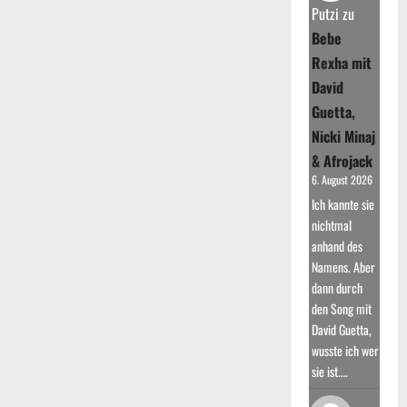
Vegas
Putzi
zu
Bebe
Rexha mit
David
Guetta,
Nicki Minaj
& Afrojack
6. August 2026
Ich kannte sie
nichtmal
anhand des
Namens. Aber
dann durch
den Song mit
David Guetta,
wusste ich wer
sie ist.…