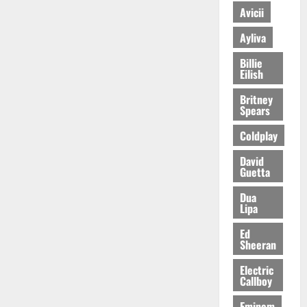
Avicii
Ayliva
Billie
Eilish
Britney
Spears
Coldplay
David
Guetta
Dua
Lipa
Ed
Sheeran
Electric
Callboy
Eminem