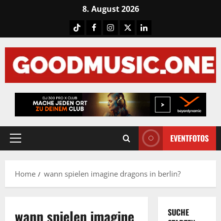
Skip
8. August 2026
to
Tiktok
Facebook
Instagram
X
LinkedIN
content
EVENTFOTOS
Primary
Menu
Home
wann spielen imagine dragons in berlin?
wann spielen imagine
SUCHE