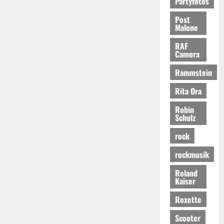
Partyfotos
Post
Malone
RAF
Camora
Rammstein
Rita Ora
Robin
Schulz
rock
rockmusik
Roland
Kaiser
Roxette
Scooter