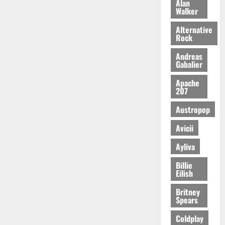
Alan
Walker
Alternative
Rock
Andreas
Gabalier
Apache
207
Austropop
Avicii
Ayliva
Billie
Eilish
Britney
Spears
Coldplay