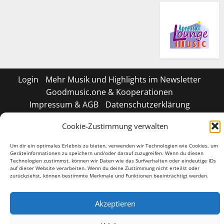
Login
Mehr Musik und Highlights im Newsletter
Goodmusic.one & Kooperationen
Impressum & AGB
Datenschutzerklärung
Cookie-Richtlinie (EU)
Shop
Cookie-Zustimmung verwalten
Geschäftsbedingungen
Um dir ein optimales Erlebnis zu bieten, verwenden wir Technologien wie Cookies, um
Tiktok
Facebook
Instagram
X
LinkedIN
Geräteinformationen zu speichern und/oder darauf zuzugreifen. Wenn du diesen
Technologien zustimmst, können wir Daten wie das Surfverhalten oder eindeutige IDs
auf dieser Website verarbeiten. Wenn du deine Zustimmung nicht erteilst oder
Copyright © 2026 All rights reserved.
|
MoreNews
by
zurückziehst, können bestimmte Merkmale und Funktionen beeinträchtigt werden.
AF themes.
Akzeptieren