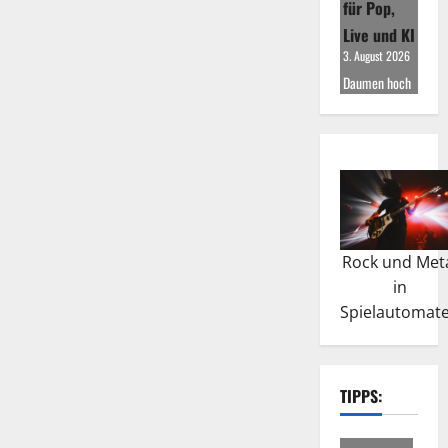
für Pop,
Live und KI
3. August 2026
Daumen hoch
Rock und Met
in
Spielautomat
TIPPS: