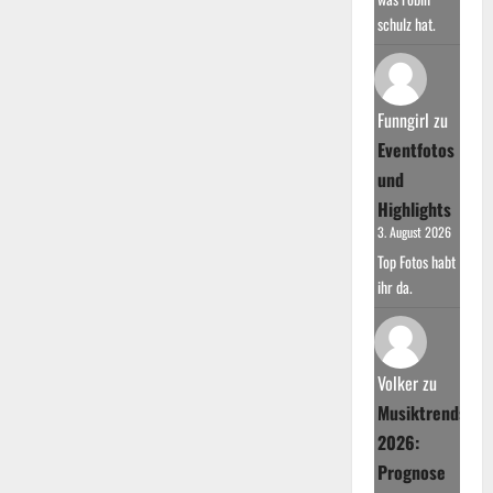
schulz hat.
Funngirl
zu
Eventfotos
und
Highlights
3. August 2026
Top Fotos habt
ihr da.
Volker
zu
Musiktrends
2026:
Prognose