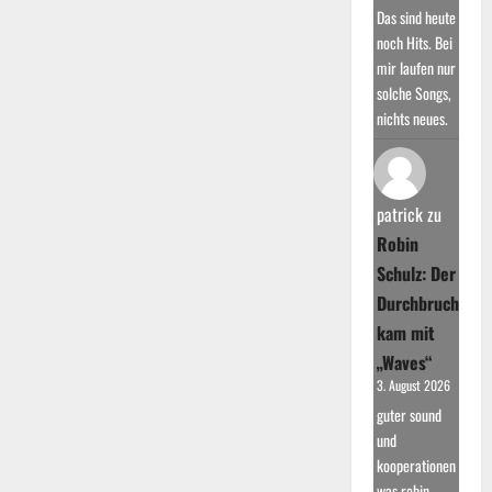
Das sind heute
noch Hits. Bei
mir laufen nur
solche Songs,
nichts neues.
patrick
zu
Robin
Schulz: Der
Durchbruch
kam mit
„Waves“
3. August 2026
guter sound
und
kooperationen
was robin