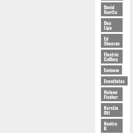
David
Guetta
Dua
Lipa
Ed
Sheeran
Electric
Callboy
Eminem
Eventfotos
Helene
Fischer
Kerstin
Ott
Kontra
K