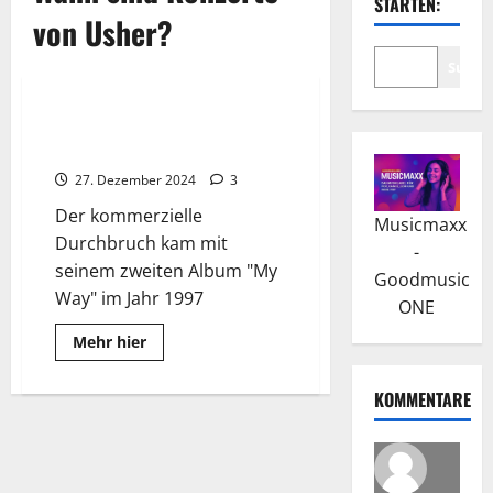
STARTEN:
von Usher?
Suche
Wissenswertes
Usher: Mit “My Way” zum
Durchbruch
27. Dezember 2024
3
Der kommerzielle
Musicmaxx
Durchbruch kam mit
-
seinem zweiten Album "My
Goodmusic
Way" im Jahr 1997
ONE
Read
Mehr hier
more
about
Usher:
KOMMENTARE
Mit
“My
Way”
zum
Durchbruch