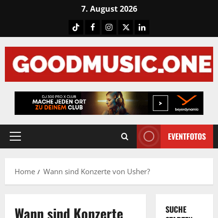
Skip
7. August 2026
to
Tiktok
Facebook
Instagram
X
LinkedIN
content
EVENTFOTOS
Primary
Menu
Home
Wann sind Konzerte von Usher?
Wann sind Konzerte
SUCHE