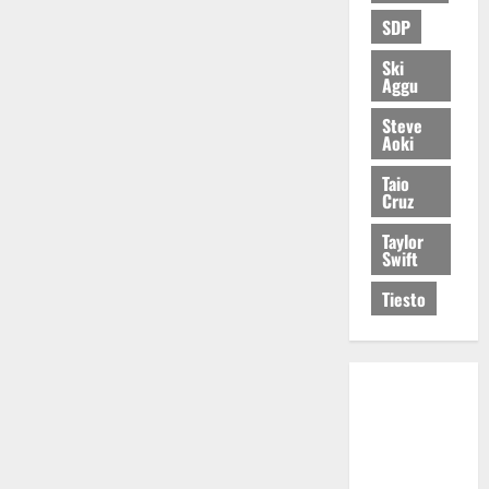
SDP
Ski
Aggu
Steve
Aoki
Taio
Cruz
Taylor
Swift
Tiesto