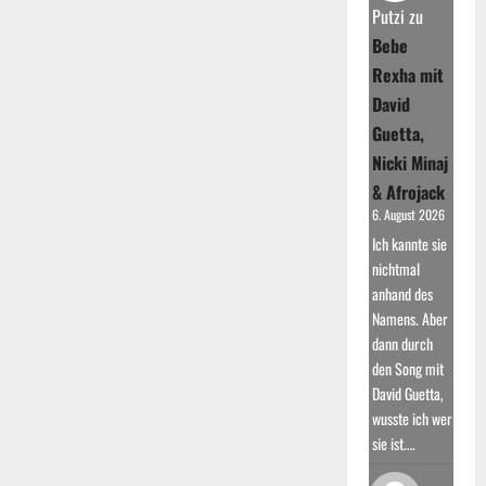
nimmt
Putzi
zu
Abschied
Bebe
Rexha mit
David
Guetta,
Nicki Minaj
& Afrojack
6. August 2026
Ich kannte sie
nichtmal
anhand des
Namens. Aber
dann durch
den Song mit
David Guetta,
wusste ich wer
sie ist.…