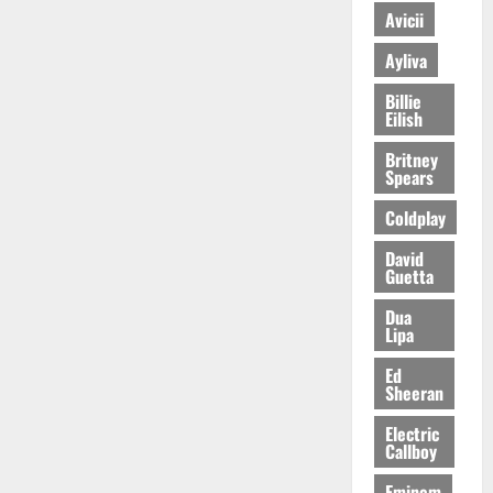
Avicii
Ayliva
Billie
Eilish
Britney
Spears
Coldplay
David
Guetta
Dua
Lipa
Ed
Sheeran
Electric
Callboy
Eminem