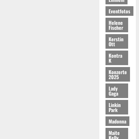
Eventfotos
Helene
Fischer
Kerstin
Ott
Kontra
K
Konzerte
2025
Lady
Gaga
Linkin
Park
Madonna
Maite
Kelly