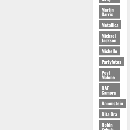
Martin
Garrix
Metallica
Michael
Jackson
Michelle
Partyfotos
Post
Malone
RAF
Camora
Rammstein
Rita Ora
Robin
Schulz