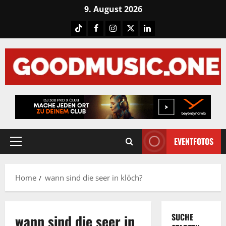
Skip
9. August 2026
to
Tiktok
Facebook
Instagram
X
LinkedIN
content
EVENTFOTOS
Primary
Menu
Home
wann sind die seer in klöch?
wann sind die seer in
SUCHE