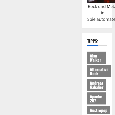
Rock und Met
in
Spielautomat
TIPPS:
Alan
Walker
Alternative
Rock
Andreas
Gabalier
Apache
207
Austropop