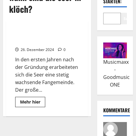
STARTEN:
klöch?
Suche
Wissenswertes
Die Seer: Eine Erfolgsband aus
Österreich nimmt Abschied
26. Dezember 2024
0
In den ersten Jahren nach
Musicmaxx
der Gründung erarbeiteten
-
sich die Seer eine stetig
Goodmusic
wachsende Fangemeinde.
ONE
Der große...
Read
Mehr hier
more
KOMMENTARE
about
Die
Seer:
Eine
Erfolgsband
aus
Österreich