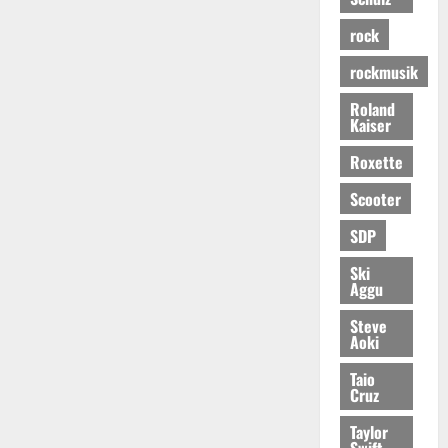
rock
rockmusik
Roland
Kaiser
Roxette
Scooter
SDP
Ski
Aggu
Steve
Aoki
Taio
Cruz
Taylor
Swift