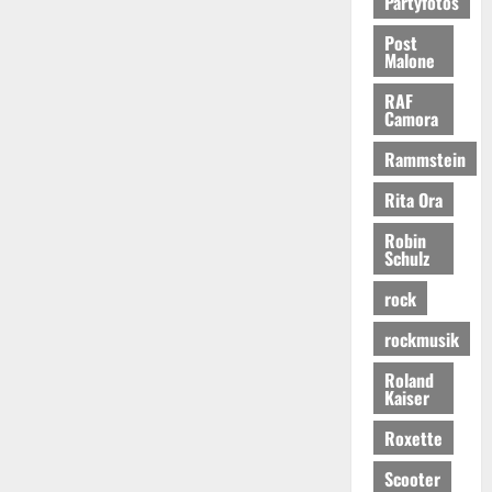
Partyfotos
Post
Malone
RAF
Camora
Rammstein
Rita Ora
Robin
Schulz
rock
rockmusik
Roland
Kaiser
Roxette
Scooter