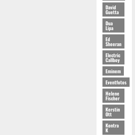
David
Guetta
Dua
Lipa
Ed
Sheeran
Electric
Callboy
Eminem
Eventfotos
Helene
Fischer
Kerstin
Ott
Kontra
K