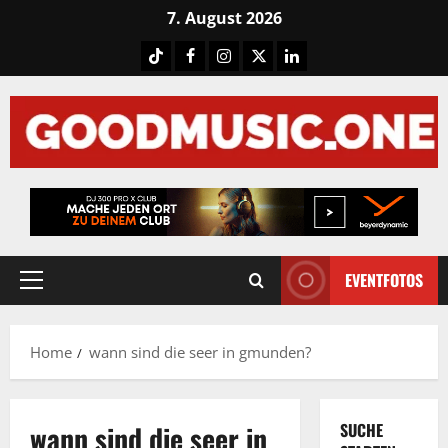
Skip
7. August 2026
to
Tiktok
Facebook
Instagram
X
LinkedIN
content
EVENTFOTOS
Primary
Menu
Home
wann sind die seer in gmunden?
wann sind die seer in
SUCHE