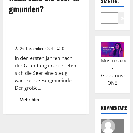
STARTEN:
gmunden?
Suche
Wissenswertes
Die Seer: Eine Erfolgsband aus
Österreich nimmt Abschied
26. Dezember 2024
0
In den ersten Jahren nach
Musicmaxx
der Gründung erarbeiteten
-
sich die Seer eine stetig
Goodmusic
wachsende Fangemeinde.
ONE
Der große...
Read
Mehr hier
more
KOMMENTARE
about
Die
Seer:
Eine
Erfolgsband
aus
Österreich