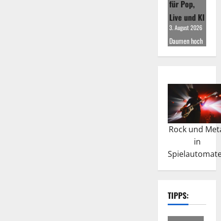
für Pop,
Live und KI
3. August 2026
Daumen hoch
Rock und Met
in
Spielautomat
TIPPS: