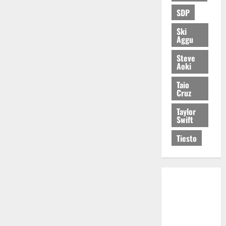
SDP
Ski
Aggu
Steve
Aoki
Taio
Cruz
Taylor
Swift
Tiesto