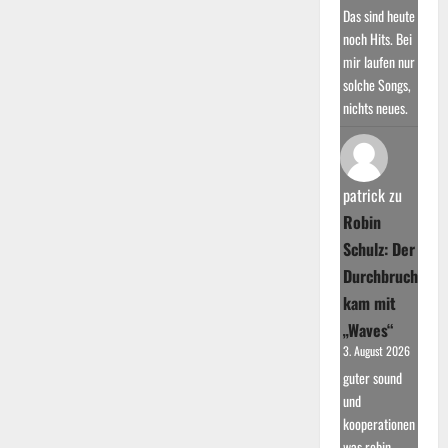
Das sind heute
noch Hits. Bei
mir laufen nur
solche Songs,
nichts neues.
patrick
zu
Robin
Schulz: Der
Durchbruch
kam mit
„Waves“
3. August 2026
guter sound
und
kooperationen
was robin