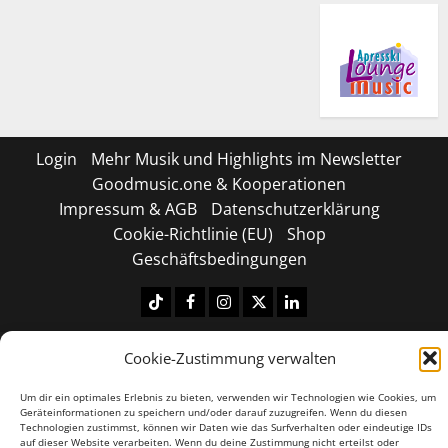
Login
Mehr Musik und Highlights im Newsletter
Goodmusic.one & Kooperationen
Impressum & AGB
Datenschutzerklärung
Cookie-Richtlinie (EU)
Shop
Geschäftsbedingungen
Tiktok
Facebook
Instagram
X
LinkedIN
Copyright © 2026 All rights reserved.
|
MoreNews
by
Cookie-Zustimmung verwalten
AF themes.
Um dir ein optimales Erlebnis zu bieten, verwenden wir Technologien wie Cookies, um
Geräteinformationen zu speichern und/oder darauf zuzugreifen. Wenn du diesen
Technologien zustimmst, können wir Daten wie das Surfverhalten oder eindeutige IDs
auf dieser Website verarbeiten. Wenn du deine Zustimmung nicht erteilst oder