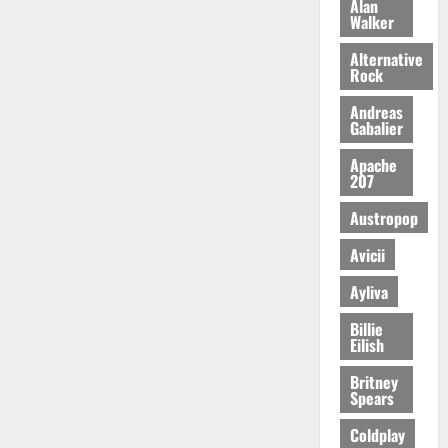
Alan
Walker
Alternative
Rock
Andreas
Gabalier
Apache
207
Austropop
Avicii
Ayliva
Billie
Eilish
Britney
Spears
Coldplay