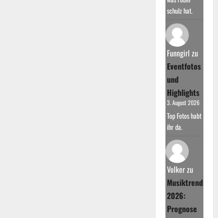
schulz hat.
Funngirl
zu
Eventfotos
und
Highlights
3. August 2026
Top Fotos habt
ihr da.
Volker
zu
Musiktrends
2026:
Prognose