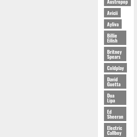
Austropop
Avicii
Ayliva
Billie
Eilish
Britney
Spears
Coldplay
David
Guetta
Dua
Lipa
Ed
Sheeran
Electric
Callboy