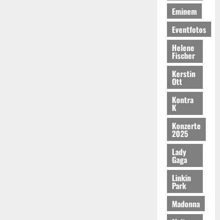
Eminem
Eventfotos
Helene
Fischer
Kerstin
Ott
Kontra
K
Konzerte
2025
Lady
Gaga
Linkin
Park
Madonna