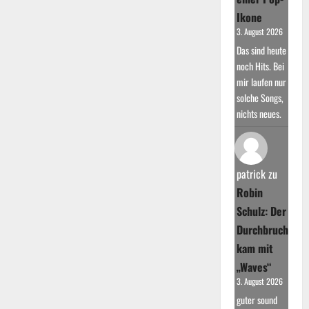
Ikone
3. August 2026
Das sind heute
noch Hits. Bei
mir laufen nur
solche Songs,
nichts neues.
patrick
zu
Robin
Schulz: Der
Durchbruch
kam mit
„Waves“
3. August 2026
guter sound