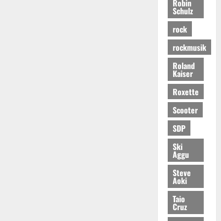
Robin
Schulz
rock
rockmusik
Roland
Kaiser
Roxette
Scooter
SDP
Ski
Aggu
Steve
Aoki
Taio
Cruz