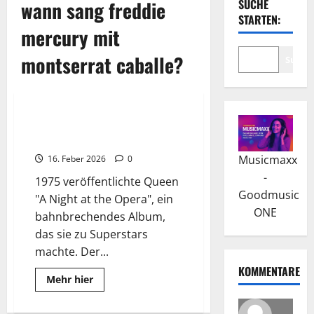
wann sang freddie
SUCHE
STARTEN:
mercury mit
montserrat caballe?
Suche
Wissenswertes
QUEEN: Der Aufstieg zum
Weltruhm
Musicmaxx
16. Feber 2026
0
-
1975 veröffentlichte Queen
Goodmusic
"A Night at the Opera", ein
ONE
bahnbrechendes Album,
das sie zu Superstars
machte. Der...
KOMMENTARE
Read
Mehr hier
more
about
QUEEN: