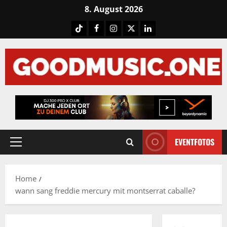
Skip
8. August 2026
to
Tiktok
Facebook
Instagram
X
LinkedIN
content
EVENTFOTOS
Primary
Menu
Home
wann sang freddie mercury mit montserrat caballe?