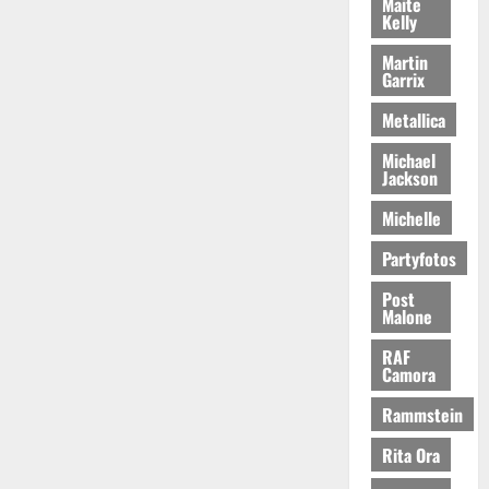
Maite
Kelly
Martin
Garrix
Metallica
Michael
Jackson
Michelle
Partyfotos
Post
Malone
RAF
Camora
Rammstein
Rita Ora