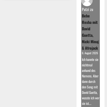
Der
Aufstieg
zum
Putzi
zu
Weltruhm
Bebe
Rexha mit
David
Guetta,
Nicki Minaj
& Afrojack
6. August 2026
Ich kannte sie
nichtmal
anhand des
Namens. Aber
dann durch
den Song mit
David Guetta,
wusste ich wer
sie ist.…