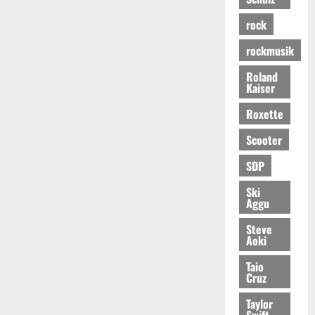
rock
rockmusik
Roland
Kaiser
Roxette
Scooter
SDP
Ski
Aggu
Steve
Aoki
Taio
Cruz
Taylor
Swift