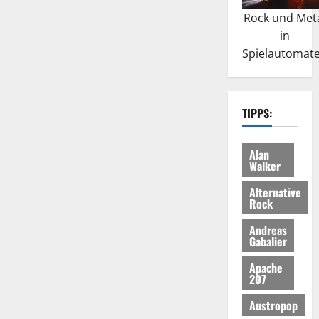
Rock und Met
in
Spielautomat
TIPPS:
Alan
Walker
Alternative
Rock
Andreas
Gabalier
Apache
207
Austropop