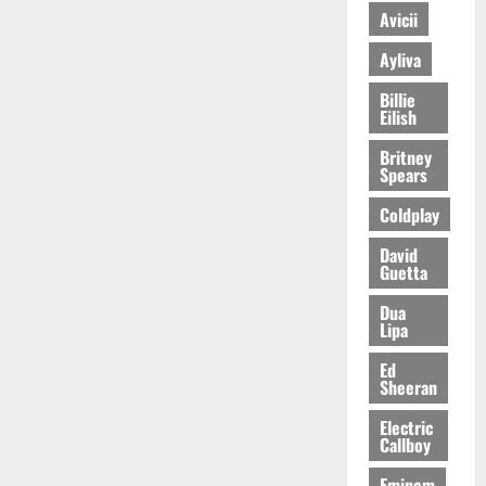
Avicii
Ayliva
Billie
Eilish
Britney
Spears
Coldplay
David
Guetta
Dua
Lipa
Ed
Sheeran
Electric
Callboy
Eminem