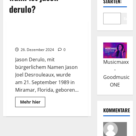
STARTEN:
derulo?
Suche
Wissenswertes
Jason Derulo: “Whatcha Say”
war sein Aufstieg in die Charts
26. Dezember 2024
0
Jason Derulo, mit
Musicmaxx
bürgerlichem Namen Jason
-
Joel Desrouleaux, wurde
Goodmusic
am 21. September 1989 in
ONE
Miramar, Florida, geboren...
Read
Mehr hier
more
KOMMENTARE
about
Jason
Derulo:
“Whatcha
Say”
war
sein