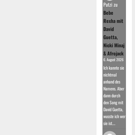
Aufstieg
Putzi
zu
in
Bebe
die
Charts
Rexha mit
David
Guetta,
Nicki Minaj
& Afrojack
6. August 2026
Ich kannte sie
nichtmal
anhand des
Namens. Aber
dann durch
den Song mit
David Guetta,
wusste ich wer
sie ist.…