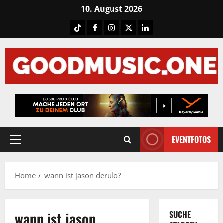
Skip
10. August 2026
to
Tiktok
Facebook
Instagram
X
LinkedIN
content
EVENTFOTOS
Primary
Menu
Home
wann ist jason derulo?
wann ist jason
SUCHE