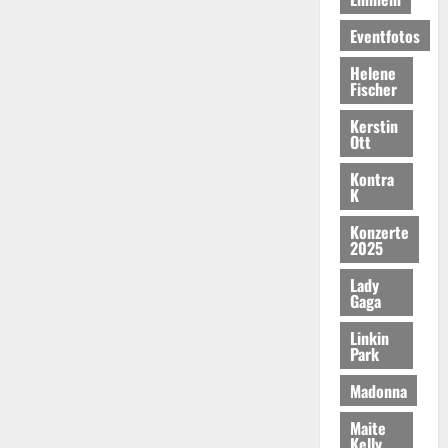
Eventfotos
Helene
Fischer
Kerstin
Ott
Kontra
K
Konzerte
2025
Lady
Gaga
Linkin
Park
Madonna
Maite
Kelly