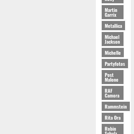
Martin
Garrix
Metallica
Michael
Jackson
Michelle
Partyfotos
Post
Malone
RAF
Camora
Rammstein
Rita Ora
Robin
Schulz