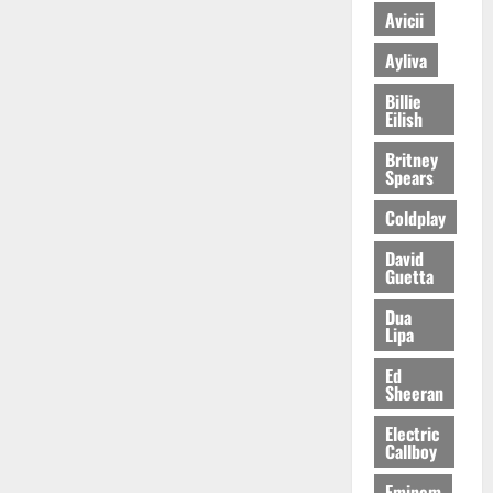
Avicii
Ayliva
Billie
Eilish
Britney
Spears
Coldplay
David
Guetta
Dua
Lipa
Ed
Sheeran
Electric
Callboy
Eminem