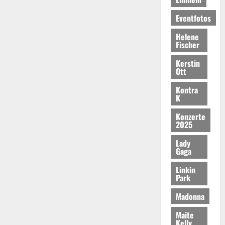
Eventfotos
Helene
Fischer
Kerstin
Ott
Kontra
K
Konzerte
2025
Lady
Gaga
Linkin
Park
Madonna
Maite
Kelly