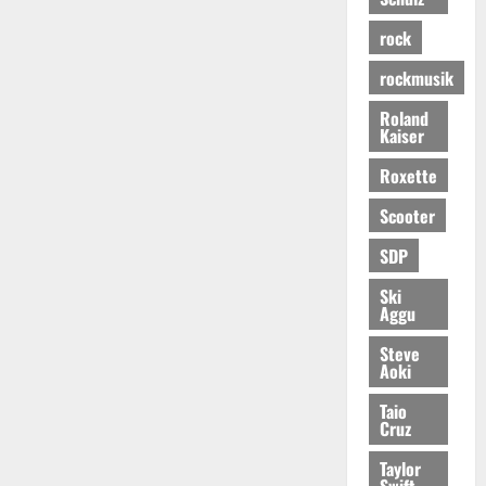
rock
rockmusik
Roland
Kaiser
Roxette
Scooter
SDP
Ski
Aggu
Steve
Aoki
Taio
Cruz
Taylor
Swift