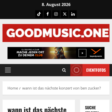
Skip
8. August 2026
to
Tiktok
Facebook
Instagram
X
LinkedIN
content
EVENTFOTOS
Primary
Menu
Home
wann ist das nächste konzert von ben zucker?
wann ist das nächste
SUCHE