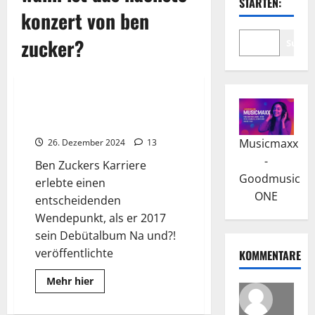
STARTEN:
konzert von ben
zucker?
Suche
2025
2026
Wissenswertes
Ben Zucker: Na und?! war sein
Karrierestart
Musicmaxx
26. Dezember 2024
13
-
Ben Zuckers Karriere
Goodmusic
erlebte einen
ONE
entscheidenden
Wendepunkt, als er 2017
sein Debütalbum Na und?!
veröffentlichte
KOMMENTARE
Read
Mehr hier
more
about
Ben