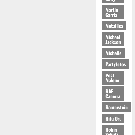
Martin
Garrix
Metallica
Michael
Jackson
Michelle
Partyfotos
Post
Malone
RAF
Camora
Rammstein
Rita Ora
Robin
Schulz