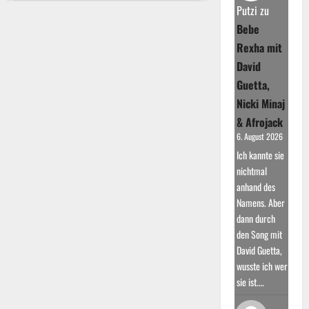
Zucker:
Putzi
zu
Na
und?!
Bebe
war
sein
Rexha mit
Karrierestart
David
Guetta,
Nicki Minaj
& Afrojack
6. August 2026
Ich kannte sie
nichtmal
anhand des
Namens. Aber
dann durch
den Song mit
David Guetta,
wusste ich wer
sie ist.…