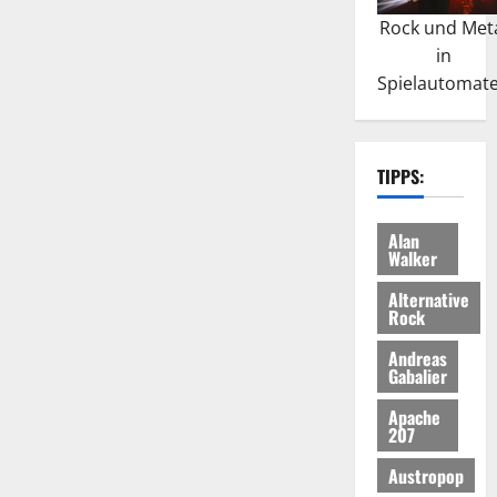
Rock und Met
in
Spielautomat
TIPPS:
Alan
Walker
Alternative
Rock
Andreas
Gabalier
Apache
207
Austropop