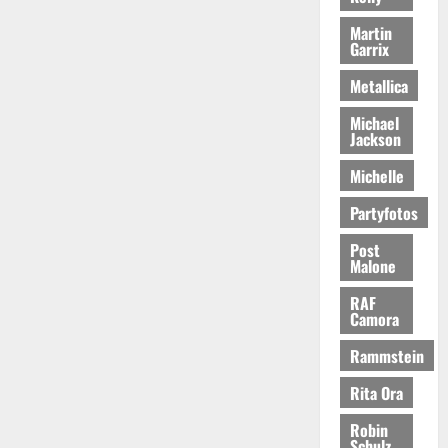
Martin
Garrix
Metallica
Michael
Jackson
Michelle
Partyfotos
Post
Malone
RAF
Camora
Rammstein
Rita Ora
Robin
Schulz