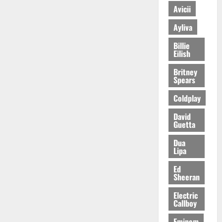
Avicii
Ayliva
Billie
Eilish
Britney
Spears
Coldplay
David
Guetta
Dua
Lipa
Ed
Sheeran
Electric
Callboy
Eminem