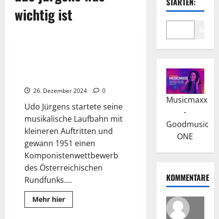
STARTEN:
wichtig ist
Suche
Wissenswertes
Udo Jürgens: Eine Legende der
Musikgeschichte und sein
Leben
26. Dezember 2024
0
Musicmaxx
Udo Jürgens startete seine
-
musikalische Laufbahn mit
Goodmusic
kleineren Auftritten und
ONE
gewann 1951 einen
Komponistenwettbewerb
des Österreichischen
KOMMENTARE
Rundfunks....
Read
Mehr hier
more
about