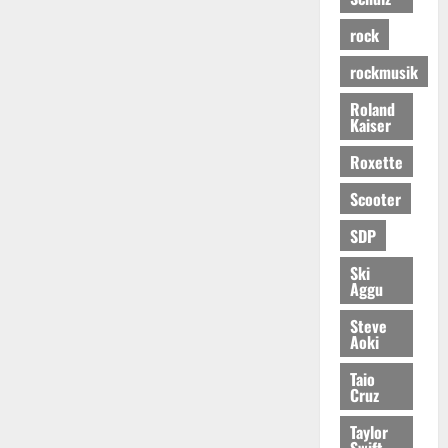
rock
rockmusik
Roland
Kaiser
Roxette
Scooter
SDP
Ski
Aggu
Steve
Aoki
Taio
Cruz
Taylor
Swift