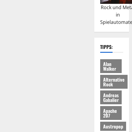
Rock und Met
in
Spielautomat
TIPPS:
Alan
Walker
Alternative
Rock
Andreas
Gabalier
Apache
207
Austropop