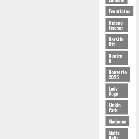
Eventfotos
Helene
Fischer
Kerstin
Ott
Kontra
K
Konzerte
2025
Lady
Gaga
Linkin
Park
Madonna
Maite
Kelly