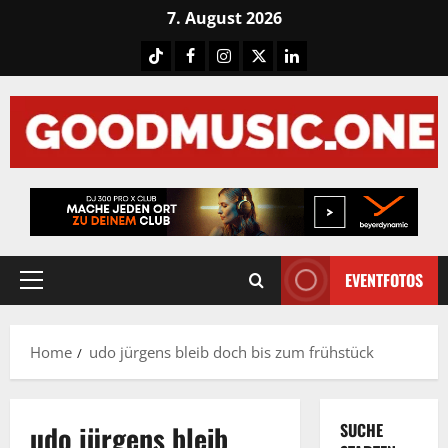
Skip
7. August 2026
to
Tiktok
Facebook
Instagram
X
LinkedIN
content
EVENTFOTOS
Primary
Menu
Home
udo jürgens bleib doch bis zum frühstück
udo jürgens bleib
SUCHE