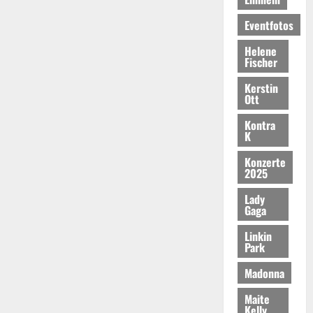
Eventfotos
Helene
Fischer
Kerstin
Ott
Kontra
K
Konzerte
2025
Lady
Gaga
Linkin
Park
Madonna
Maite
Kelly