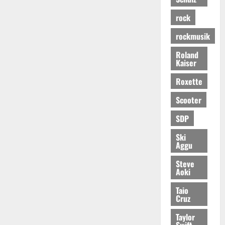
rock
rockmusik
Roland
Kaiser
Roxette
Scooter
SDP
Ski
Aggu
Steve
Aoki
Taio
Cruz
Taylor
Swift