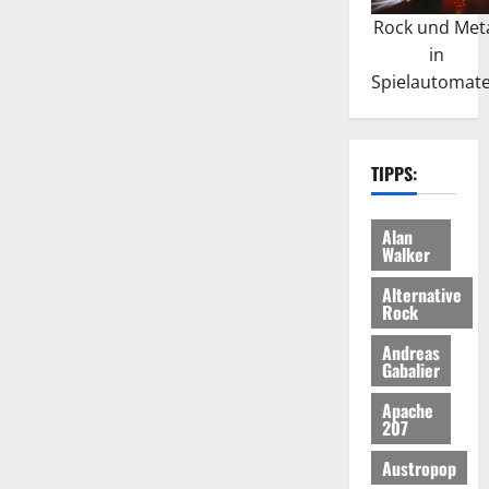
Rock und Met
in
Spielautomat
TIPPS:
Alan
Walker
Alternative
Rock
Andreas
Gabalier
Apache
207
Austropop