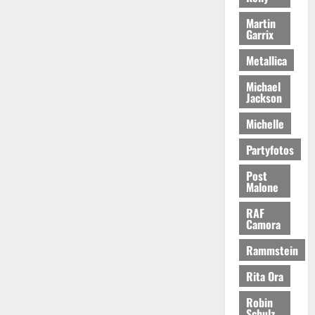
Martin
Garrix
Metallica
Michael
Jackson
Michelle
Partyfotos
Post
Malone
RAF
Camora
Rammstein
Rita Ora
Robin
Schulz