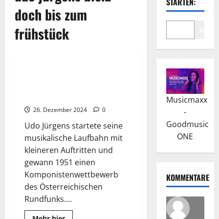
STARTEN:
doch bis zum
frühstück
Suche
Wissenswertes
Udo Jürgens: Eine Legende der
Musikgeschichte und sein
Leben
Musicmaxx
26. Dezember 2024
0
-
Goodmusic
Udo Jürgens startete seine
ONE
musikalische Laufbahn mit
kleineren Auftritten und
gewann 1951 einen
Komponistenwettbewerb
KOMMENTARE
des Österreichischen
Rundfunks....
Read
Mehr hier