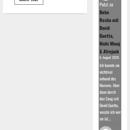
more
Putzi
zu
about
Udo
Bebe
Jürgens:
Rexha mit
Eine
Legende
David
der
Musikgeschichte
Guetta,
und
sein
Nicki Minaj
Leben
& Afrojack
6. August 2026
Ich kannte sie
nichtmal
anhand des
Namens. Aber
dann durch
den Song mit
David Guetta,
wusste ich wer
sie ist.…