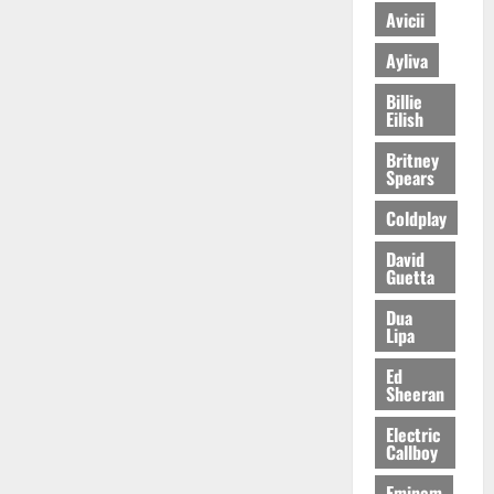
Avicii
Ayliva
Billie
Eilish
Britney
Spears
Coldplay
David
Guetta
Dua
Lipa
Ed
Sheeran
Electric
Callboy
Eminem