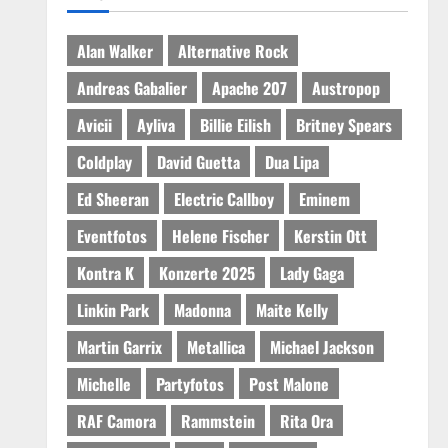
Alan Walker
Alternative Rock
Andreas Gabalier
Apache 207
Austropop
Avicii
Ayliva
Billie Eilish
Britney Spears
Coldplay
David Guetta
Dua Lipa
Ed Sheeran
Electric Callboy
Eminem
Eventfotos
Helene Fischer
Kerstin Ott
Kontra K
Konzerte 2025
Lady Gaga
Linkin Park
Madonna
Maite Kelly
Martin Garrix
Metallica
Michael Jackson
Michelle
Partyfotos
Post Malone
RAF Camora
Rammstein
Rita Ora