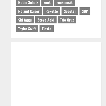
Robin Schulz
rock
rockmusik
Roland Kaiser
Roxette
Scooter
SDP
Ski Aggu
Steve Aoki
Taio Cruz
Taylor Swift
Tiesto