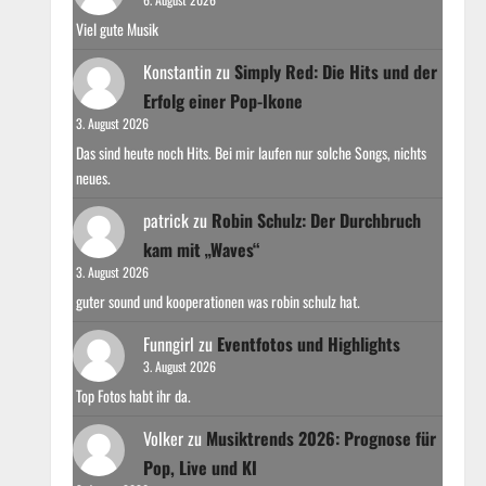
Viel gute Musik
Konstantin
zu
Simply Red: Die Hits und der
Erfolg einer Pop-Ikone
3. August 2026
Das sind heute noch Hits. Bei mir laufen nur solche Songs, nichts
neues.
patrick
zu
Robin Schulz: Der Durchbruch
kam mit „Waves“
3. August 2026
guter sound und kooperationen was robin schulz hat.
Funngirl
zu
Eventfotos und Highlights
3. August 2026
Top Fotos habt ihr da.
Volker
zu
Musiktrends 2026: Prognose für
Pop, Live und KI