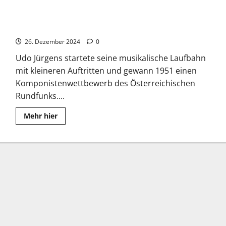
Udo Jürgens: Eine Legende der Musikgeschichte und sein
Leben
26. Dezember 2024
0
Udo Jürgens startete seine musikalische Laufbahn
mit kleineren Auftritten und gewann 1951 einen
Komponistenwettbewerb des Österreichischen
Rundfunks....
Read
Mehr hier
more
about
Udo
Jürgens:
Eine
Legende
der
Musikgeschichte
und
sein
Leben