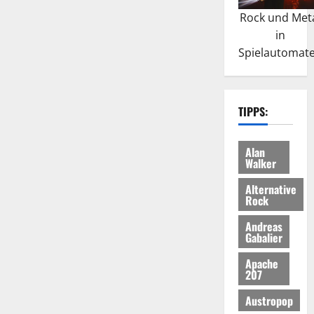
Rock und Met
in
Spielautomat
TIPPS:
Alan
Walker
Alternative
Rock
Andreas
Gabalier
Apache
207
Austropop