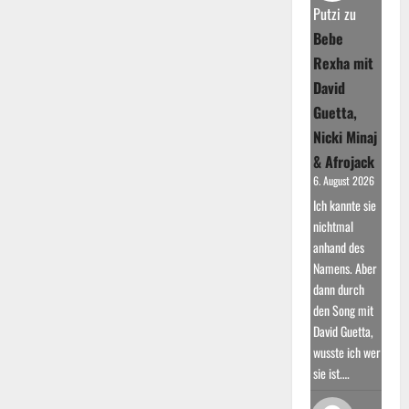
DJ
Putzi
zu
und
Produzent
Bebe
Rexha mit
David
Guetta,
Nicki Minaj
& Afrojack
6. August 2026
Ich kannte sie
nichtmal
anhand des
Namens. Aber
dann durch
den Song mit
David Guetta,
wusste ich wer
sie ist.…