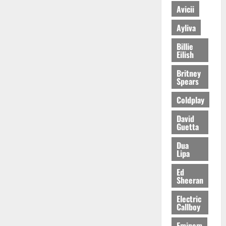
Avicii
Ayliva
Billie
Eilish
Britney
Spears
Coldplay
David
Guetta
Dua
Lipa
Ed
Sheeran
Electric
Callboy
Eminem