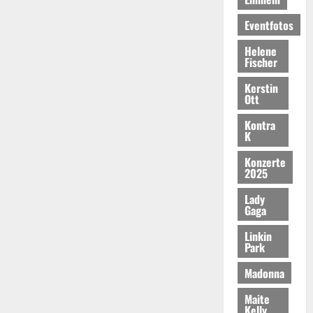
Eventfotos
Helene
Fischer
Kerstin
Ott
Kontra
K
Konzerte
2025
Lady
Gaga
Linkin
Park
Madonna
Maite
Kelly