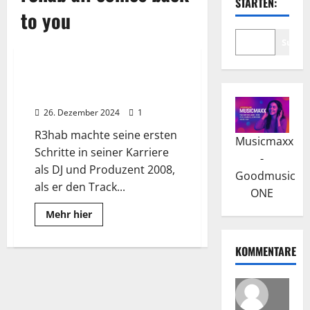
STARTEN:
to you
Suche
Wissenswertes
R3HAB: 2008 erlangte er seine
Karriere als DJ und Produzent
26. Dezember 2024
1
R3hab machte seine ersten
Musicmaxx
Schritte in seiner Karriere
-
als DJ und Produzent 2008,
Goodmusic
als er den Track...
ONE
Read
Mehr hier
more
about
R3HAB:
KOMMENTARE
2008
erlangte
er
seine
Karriere
als