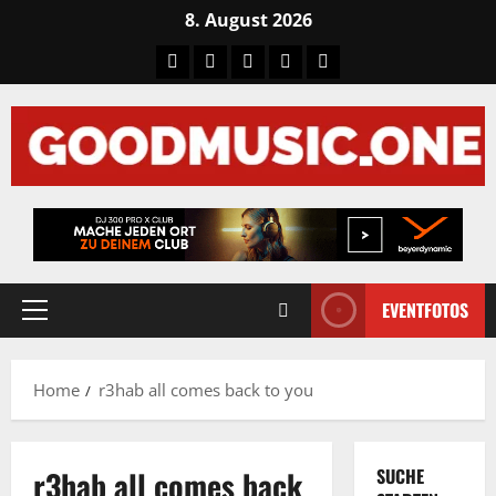
Skip
8. August 2026
to
Tiktok
Facebook
Instagram
X
LinkedIN
content
EVENTFOTOS
Primary
Menu
Home
r3hab all comes back to you
r3hab all comes back
SUCHE