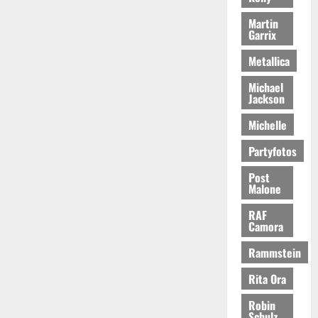
Martin
Garrix
Metallica
Michael
Jackson
Michelle
Partyfotos
Post
Malone
RAF
Camora
Rammstein
Rita Ora
Robin
Schulz