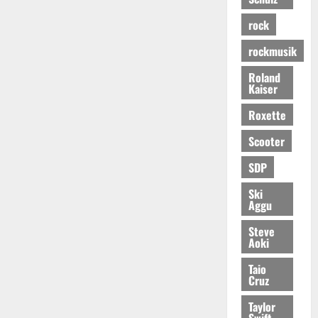
rock
rockmusik
Roland
Kaiser
Roxette
Scooter
SDP
Ski
Aggu
Steve
Aoki
Taio
Cruz
Taylor
Swift