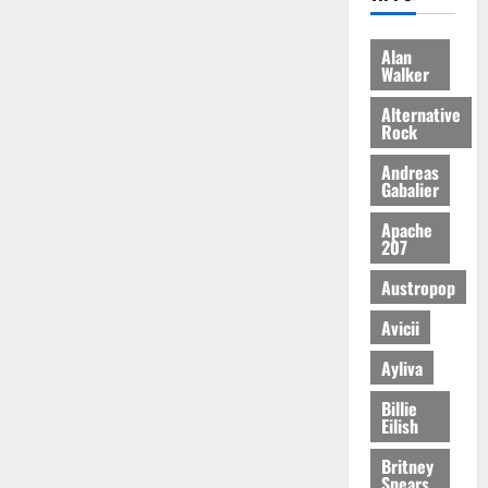
Alan
Walker
Alternative
Rock
Andreas
Gabalier
Apache
207
Austropop
Avicii
Ayliva
Billie
Eilish
Britney
Spears