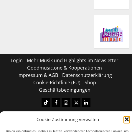
Login
Mehr Musik und Highlights im Newsletter
Goodmusic.one & Kooperationen
Impressum & AGB
Datenschutzerklärung
Cookie-Richtlinie (EU)
Shop
Geschäftsbedingungen
Tiktok
Facebook
Instagram
X
LinkedIN
Copyright © 2026 All rights reserved.
|
MoreNews
by
Cookie-Zustimmung verwalten
AF themes.
Um dir ein optimales Erlebnis zu bieten, verwenden wir Technologien wie Cookies, um