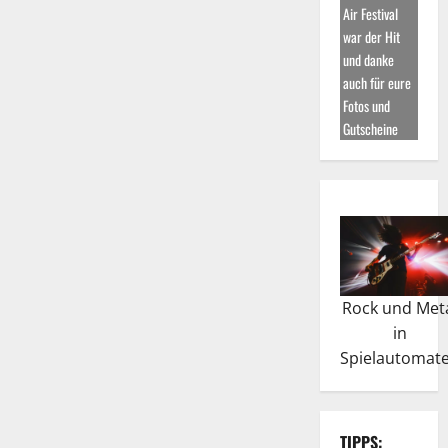
Air Festival
war der Hit
und danke
auch für eure
Fotos und
Gutscheine
Rock und Met
in
Spielautomat
TIPPS: