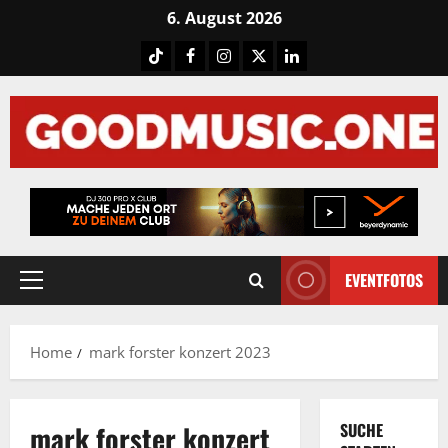
Skip
6. August 2026
to
Tiktok
Facebook
Instagram
X
LinkedIN
content
EVENTFOTOS
Primary
Menu
Home
mark forster konzert 2023
mark forster konzert
SUCHE