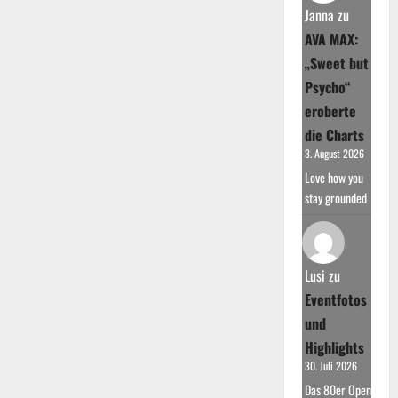
Janna
zu
AVA MAX:
„Sweet but
Psycho“
eroberte
die Charts
3. August 2026
Love how you
stay grounded
Lusi
zu
Eventfotos
und
Highlights
30. Juli 2026
Das 80er Open