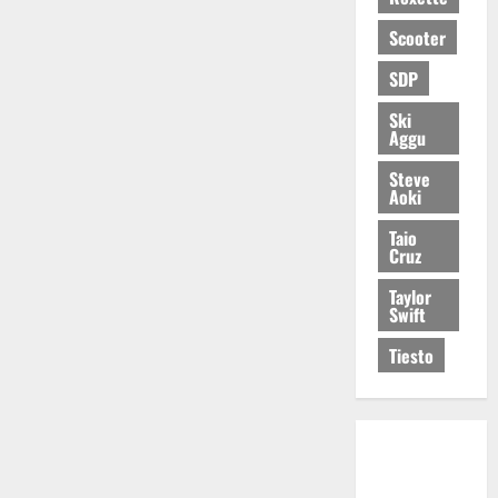
Scooter
SDP
Ski
Aggu
Steve
Aoki
Taio
Cruz
Taylor
Swift
Tiesto