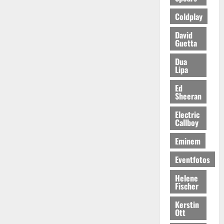
Coldplay
David
Guetta
Dua
Lipa
Ed
Sheeran
Electric
Callboy
Eminem
Eventfotos
Helene
Fischer
Kerstin
Ott