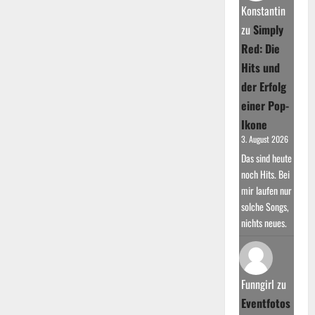
Konstantin
zu
Simply
Red: Die
Hits und
der Erfolg
einer Pop-
Ikone
3. August 2026
Das sind heute
noch Hits. Bei
mir laufen nur
solche Songs,
nichts neues.
Funngirl
zu
Eventfotos