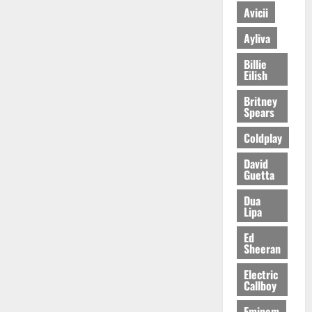
Avicii
Ayliva
Billie
Eilish
Britney
Spears
Coldplay
David
Guetta
Dua
Lipa
Ed
Sheeran
Electric
Callboy
Eminem