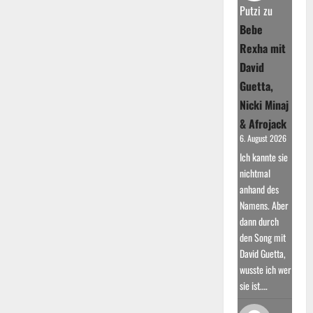
Putzi
zu
Bebe
Rexha mit
David
Guetta,
Nicki Minaj
& Afrojack
6. August 2026
Ich kannte sie
nichtmal
anhand des
Namens. Aber
dann durch
den Song mit
David Guetta,
wusste ich wer
sie ist.…