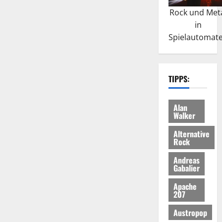
Rock und Met
in
Spielautomat
TIPPS:
Alan
Walker
Alternative
Rock
Andreas
Gabalier
Apache
207
Austropop