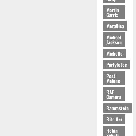
Martin
Garrix
Metallica
Michael
Jackson
Michelle
Partyfotos
Post
Malone
RAF
Camora
Rammstein
Rita Ora
Robin
Schulz