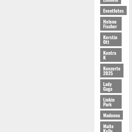
Eventfotos
Helene
Fischer
Kerstin
Ott
Kontra
K
Konzerte
2025
Lady
Gaga
Linkin
Park
Madonna
Maite
Kelly