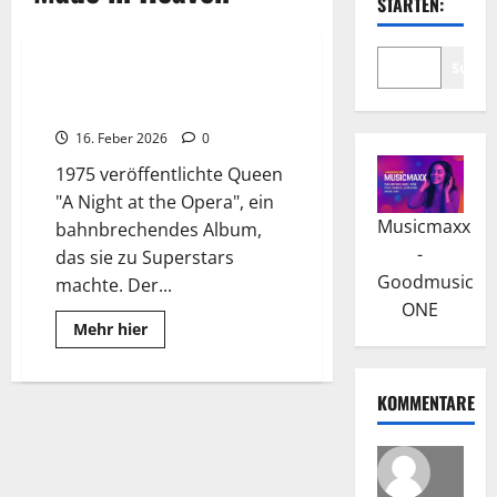
STARTEN:
Wissenswertes
Suche
QUEEN: Der Aufstieg zum
Weltruhm
16. Feber 2026
0
1975 veröffentlichte Queen
"A Night at the Opera", ein
Musicmaxx
bahnbrechendes Album,
-
das sie zu Superstars
Goodmusic
machte. Der...
ONE
Read
Mehr hier
more
about
QUEEN:
Der
KOMMENTARE
Aufstieg
zum
Weltruhm