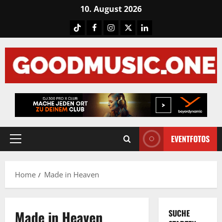
Skip
10. August 2026
to
Tiktok
Facebook
Instagram
X
LinkedIN
content
EVENTFOTOS
Primary
Menu
Home
Made in Heaven
Made in Heaven
SUCHE