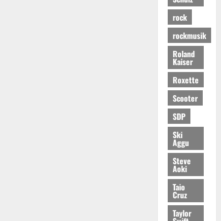
rock
rockmusik
Roland
Kaiser
Roxette
Scooter
SDP
Ski
Aggu
Steve
Aoki
Taio
Cruz
Taylor
Swift