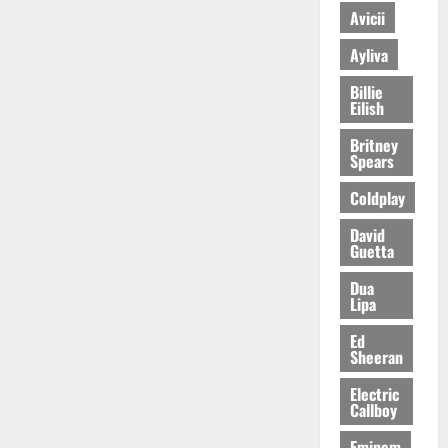
Avicii
Ayliva
Billie
Eilish
Britney
Spears
Coldplay
David
Guetta
Dua
Lipa
Ed
Sheeran
Electric
Callboy
Eminem