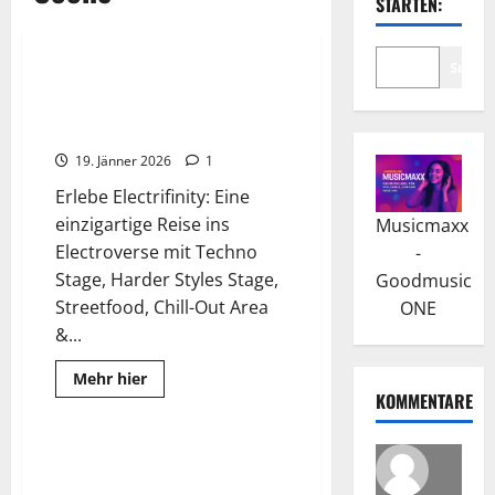
STARTEN:
2026
Wissenswertes
Suche
Electrifinity Festival – Techno,
Hardstyle & Hardcore im
Electroverse
19. Jänner 2026
1
Erlebe Electrifinity: Eine
einzigartige Reise ins
Musicmaxx
Electroverse mit Techno
-
Stage, Harder Styles Stage,
Goodmusic
Streetfood, Chill-Out Area
ONE
&...
2025
Fotos
Read
Mehr hier
more
KOMMENTARE
Wissenswertes
about
Electrifinity
Festival
–
Das Shutdown Festival 2025
Techno,
geht in die nächste Runde
Hardstyle