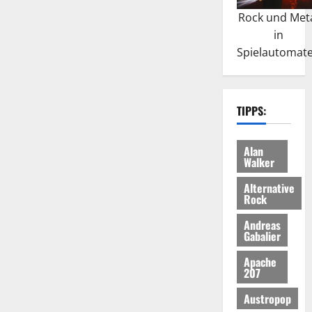
Rock und Met
in
Spielautomat
TIPPS:
Alan
Walker
Alternative
Rock
Andreas
Gabalier
Apache
207
Austropop