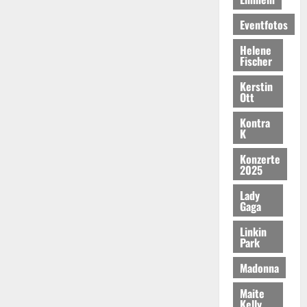
Eventfotos
Helene
Fischer
Kerstin
Ott
Kontra
K
Konzerte
2025
Lady
Gaga
Linkin
Park
Madonna
Maite
Kelly