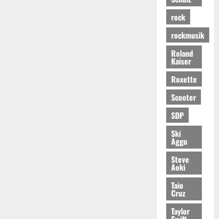
rock
rockmusik
Roland
Kaiser
Roxette
Scooter
SDP
Ski
Aggu
Steve
Aoki
Taio
Cruz
Taylor
Swift