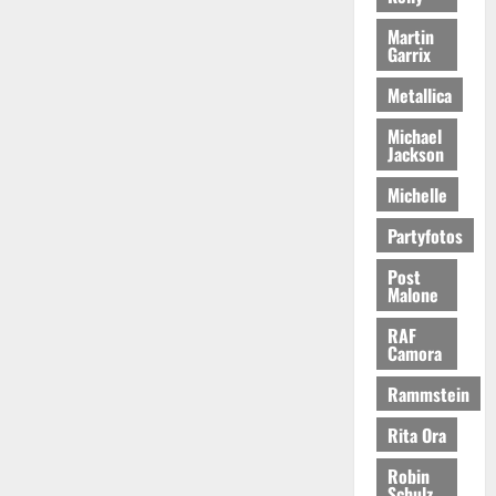
Martin
Garrix
Metallica
Michael
Jackson
Michelle
Partyfotos
Post
Malone
RAF
Camora
Rammstein
Rita Ora
Robin
Schulz