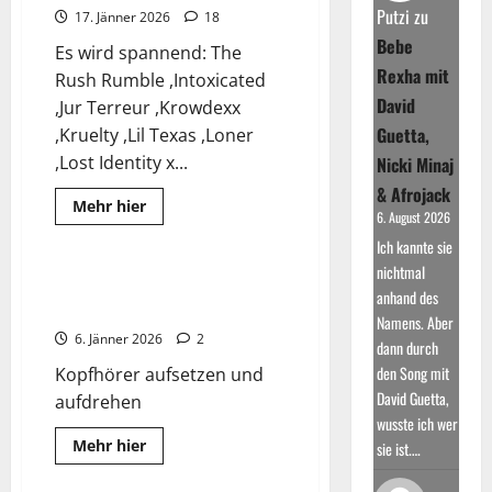
&
Putzi
zu
17. Jänner 2026
18
Hardcore
im
Bebe
Es wird spannend: The
Electroverse
Rexha mit
Rush Rumble ,Intoxicated
David
,Jur Terreur ,Krowdexx
Guetta,
,Kruelty ,Lil Texas ,Loner
,Lost Identity x...
Nicki Minaj
& Afrojack
Read
Mehr hier
6. August 2026
more
Hardstyle DLX
Techno
about
Ich kannte sie
Das
Shutdown
nichtmal
Festival
Hardstyle DLX – Hier sind die
anhand des
2025
Beats
geht
Namens. Aber
in
6. Jänner 2026
2
die
dann durch
nächste
den Song mit
Kopfhörer aufsetzen und
Runde
David Guetta,
aufdrehen
wusste ich wer
Read
Mehr hier
sie ist.…
more
about
Hardstyle