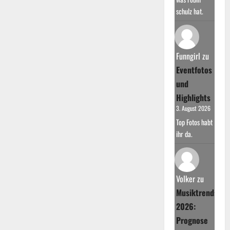
schulz hat.
Funngirl
zu
Eventfotos
und
Highlights
3. August 2026
Top Fotos habt
ihr da.
Volker
zu
Musiktrends
2026:
Prognose