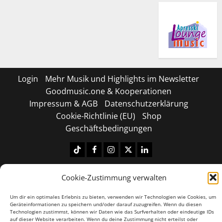
Login
Mehr Musik und Highlights im Newsletter
Goodmusic.one & Kooperationen
Impressum & AGB
Datenschutzerklärung
Cookie-Richtlinie (EU)
Shop
Geschäftsbedingungen
Tiktok
Facebook
Instagram
X
LinkedIN
Copyright © 2026 All rights reserved.
|
MoreNews
by
Cookie-Zustimmung verwalten
AF themes.
Um dir ein optimales Erlebnis zu bieten, verwenden wir Technologien wie Cookies, um
Geräteinformationen zu speichern und/oder darauf zuzugreifen. Wenn du diesen
Technologien zustimmst, können wir Daten wie das Surfverhalten oder eindeutige IDs
auf dieser Website verarbeiten. Wenn du deine Zustimmung nicht erteilst oder