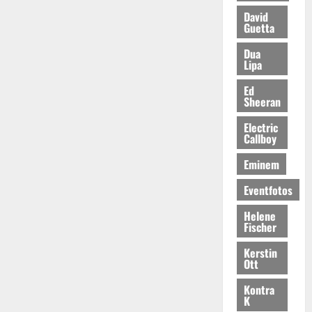
David
Guetta
Dua
Lipa
Ed
Sheeran
Electric
Callboy
Eminem
Eventfotos
Helene
Fischer
Kerstin
Ott
Kontra
K