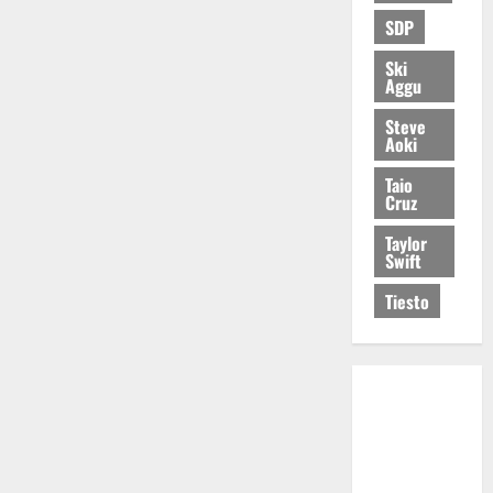
SDP
Ski
Aggu
Steve
Aoki
Taio
Cruz
Taylor
Swift
Tiesto