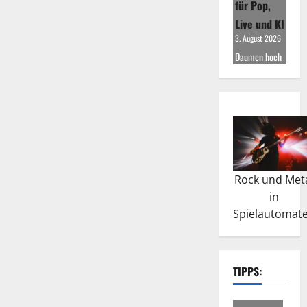
für Pop,
Live und KI
3. August 2026
Daumen hoch
Rock und Met
in
Spielautomat
TIPPS: