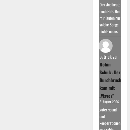
Das sind heute
noch Hits. Bei
mir laufen nur
solche Songs,
nichts neues.
patrick
zu
Robin
Schulz: Der
Durchbruch
kam mit
„Waves“
3. August 2026
guter sound
und
kooperationen
was robin