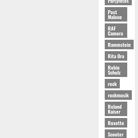
Partyfotos
Post
Malone
RAF
Camora
Rammstein
Rita Ora
Robin
Schulz
rock
rockmusik
Roland
Kaiser
Roxette
Scooter