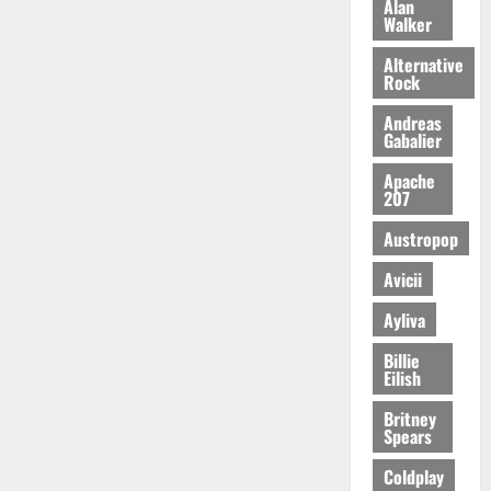
Alan
Walker
Alternative
Rock
Andreas
Gabalier
Apache
207
Austropop
Avicii
Ayliva
Billie
Eilish
Britney
Spears
Coldplay