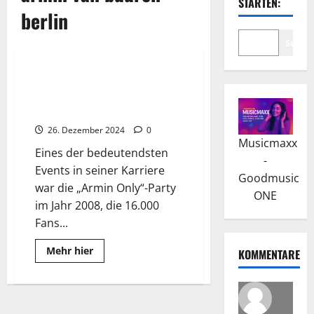
STARTEN:
berlin
Suche
Wissenswertes
Armin van Buuren: Der Erfolg
mit Armada Music und als
Produzent
26. Dezember 2024
0
Musicmaxx
Eines der bedeutendsten
-
Events in seiner Karriere
Goodmusic
war die „Armin Only“-Party
ONE
im Jahr 2008, die 16.000
Fans...
Read
Mehr hier
KOMMENTARE
more
about
Armin
van
Buuren:
Der