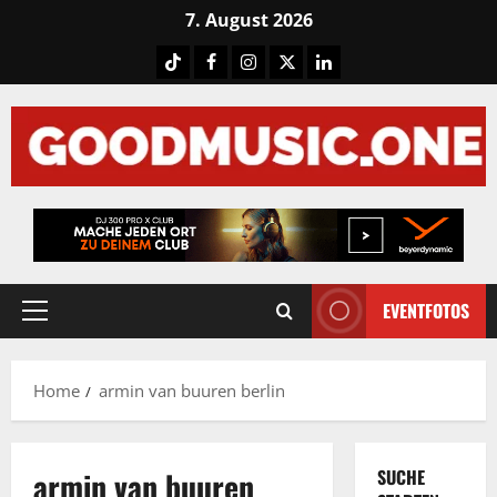
Skip
7. August 2026
to
Tiktok
Facebook
Instagram
X
LinkedIN
content
EVENTFOTOS
Primary
Menu
Home
armin van buuren berlin
armin van buuren
SUCHE