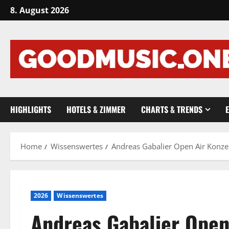
Skip
8. August 2026
to
content
HIGHLIGHTS
HOTELS & ZIMMER
CHARTS & TRENDS
Home
Wissenswertes
Andreas Gabalier Open Air Konz
2026
Wissenswertes
Andreas Gabalier Open