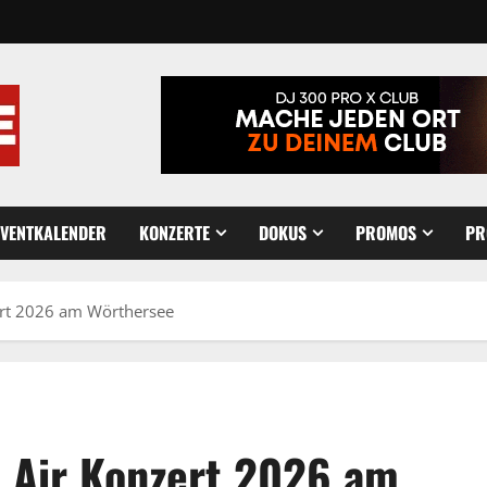
EVENTKALENDER
KONZERTE
DOKUS
PROMOS
PR
ert 2026 am Wörthersee
 Air Konzert 2026 am