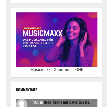
Musicmaxx - Goodmusic ONE
KOMMENTARE
Putzi
zu
Bebe Rexha mit David Guetta,