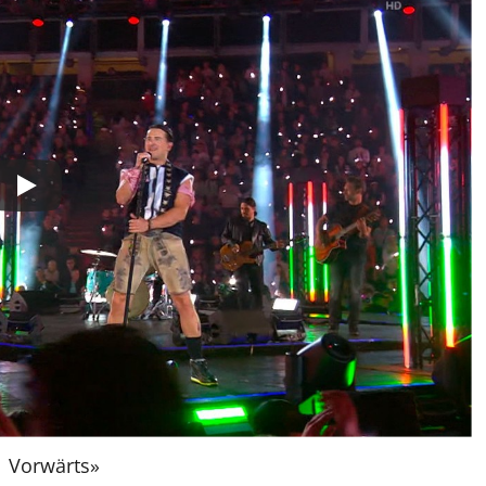
Vorwärts
»