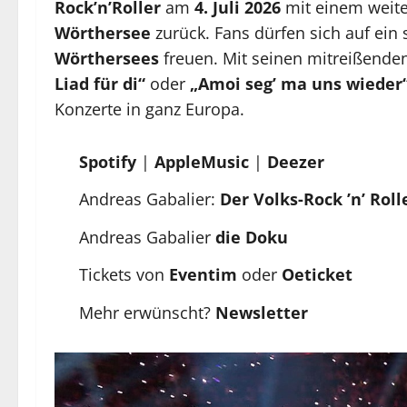
Rock’n’Roller
am
4. Juli 2026
mit einem weit
Wörthersee
zurück. Fans dürfen sich auf ein 
Wörthersees
freuen. Mit seinen mitreißende
Liad für di“
oder
„Amoi seg’ ma uns wieder
Konzerte in ganz Europa.
Spotify
|
AppleMusic
|
Deezer
Andreas Gabalier:
Der Volks-Rock ’n’ Roll
Andreas Gabalier
die Doku
Tickets von
Eventim
oder
Oeticket
Mehr erwünscht?
Newsletter