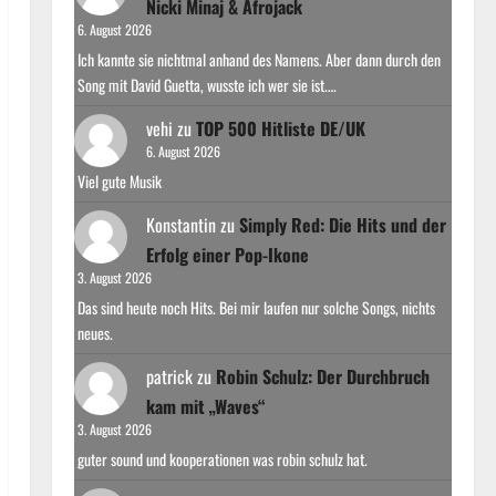
Nicki Minaj & Afrojack
6. August 2026
Ich kannte sie nichtmal anhand des Namens. Aber dann durch den
Song mit David Guetta, wusste ich wer sie ist.…
vehi
zu
TOP 500 Hitliste DE/UK
6. August 2026
Viel gute Musik
Konstantin
zu
Simply Red: Die Hits und der
Erfolg einer Pop-Ikone
3. August 2026
Das sind heute noch Hits. Bei mir laufen nur solche Songs, nichts
neues.
patrick
zu
Robin Schulz: Der Durchbruch
kam mit „Waves“
3. August 2026
guter sound und kooperationen was robin schulz hat.