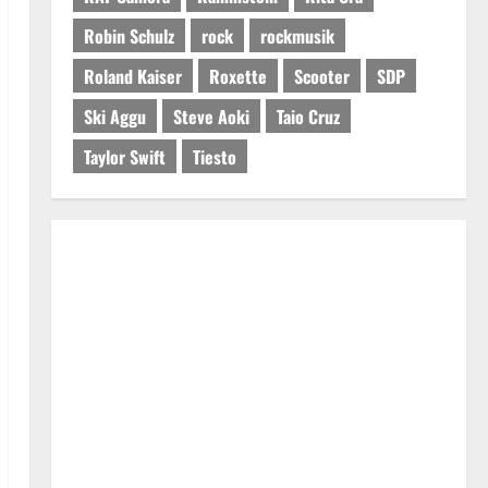
Robin Schulz
rock
rockmusik
Roland Kaiser
Roxette
Scooter
SDP
Ski Aggu
Steve Aoki
Taio Cruz
Taylor Swift
Tiesto