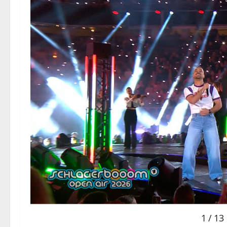
1
/
13