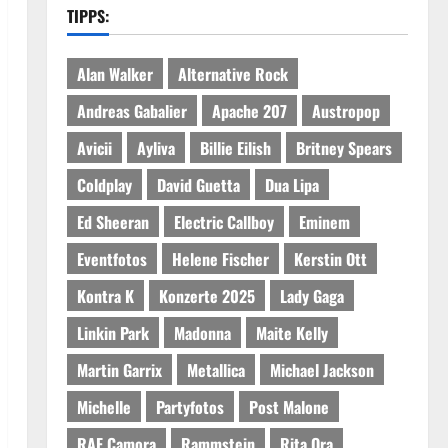
TIPPS:
Alan Walker
Alternative Rock
Andreas Gabalier
Apache 207
Austropop
Avicii
Ayliva
Billie Eilish
Britney Spears
Coldplay
David Guetta
Dua Lipa
Ed Sheeran
Electric Callboy
Eminem
Eventfotos
Helene Fischer
Kerstin Ott
Kontra K
Konzerte 2025
Lady Gaga
Linkin Park
Madonna
Maite Kelly
Martin Garrix
Metallica
Michael Jackson
Michelle
Partyfotos
Post Malone
RAF Camora
Rammstein
Rita Ora