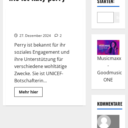
STARTEN:
Wissenswertes
Suche
Katy Perry: Einfluss und
Vermächtnis
27. Dezember 2024
2
Perry ist bekannt für ihr
soziales Engagement und
Musicmaxx
ihre Unterstützung für
-
verschiedene wohltätige
Goodmusic
Zwecke. Sie ist UNICEF-
ONE
Botschafterin...
Read
Mehr hier
more
about
KOMMENTARE
Katy
Perry:
Einfluss
und
Vermächtnis