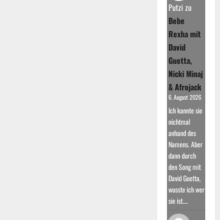
Putzi
zu
Bebe
Rexha mit
David
Guetta,
Nicki Minaj
& Afrojack
6. August 2026
Ich kannte sie
nichtmal
anhand des
Namens. Aber
dann durch
den Song mit
David Guetta,
wusste ich wer
sie ist.…