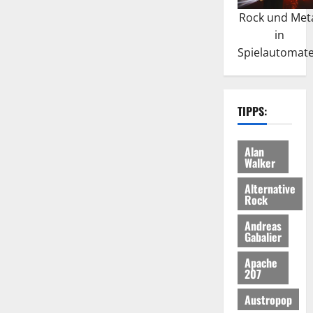
Rock und Met
in
Spielautomat
TIPPS:
Alan
Walker
Alternative
Rock
Andreas
Gabalier
Apache
207
Austropop