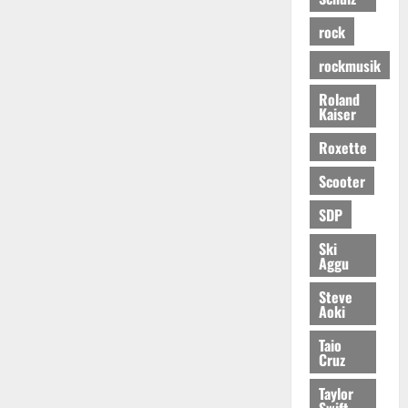
rock
rockmusik
Roland
Kaiser
Roxette
Scooter
SDP
Ski
Aggu
Steve
Aoki
Taio
Cruz
Taylor
Swift