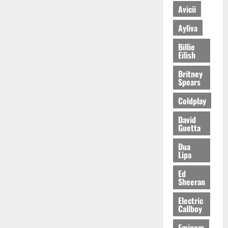
Avicii
Ayliva
Billie
Eilish
Britney
Spears
Coldplay
David
Guetta
Dua
Lipa
Ed
Sheeran
Electric
Callboy
Eminem