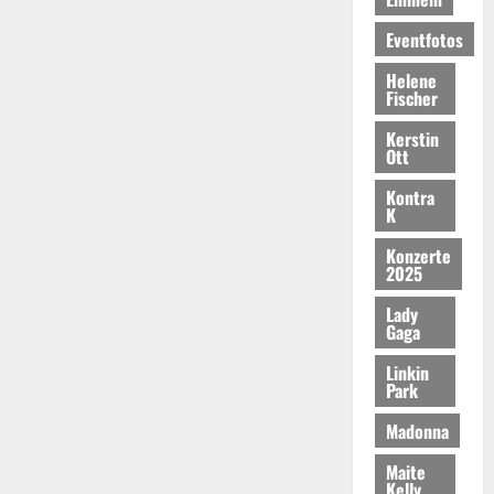
Eventfotos
Helene
Fischer
Kerstin
Ott
Kontra
K
Konzerte
2025
Lady
Gaga
Linkin
Park
Madonna
Maite
Kelly