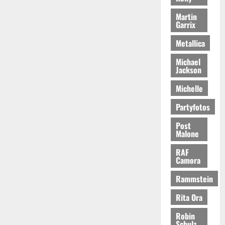
Martin
Garrix
Metallica
Michael
Jackson
Michelle
Partyfotos
Post
Malone
RAF
Camora
Rammstein
Rita Ora
Robin
Schulz