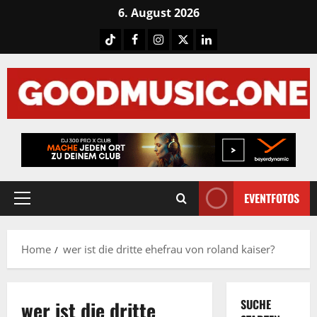
Skip
6. August 2026
to
Tiktok
Facebook
Instagram
X
LinkedIN
content
EVENTFOTOS
Primary
Menu
Home
wer ist die dritte ehefrau von roland kaiser?
wer ist die dritte
SUCHE