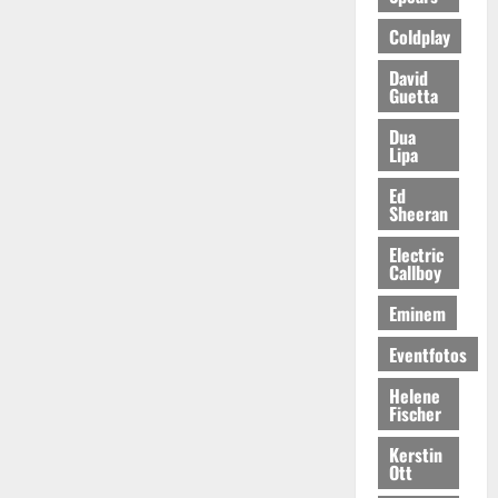
Coldplay
David
Guetta
Dua
Lipa
Ed
Sheeran
Electric
Callboy
Eminem
Eventfotos
Helene
Fischer
Kerstin
Ott