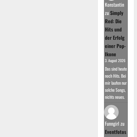
Karrierebeginn
Konstantin
und
Durchbruch
zu
Simply
Red: Die
Hits und
der Erfolg
einer Pop-
Ikone
3. August 2026
Das sind heute
noch Hits. Bei
mir laufen nur
solche Songs,
nichts neues.
Funngirl
zu
Eventfotos