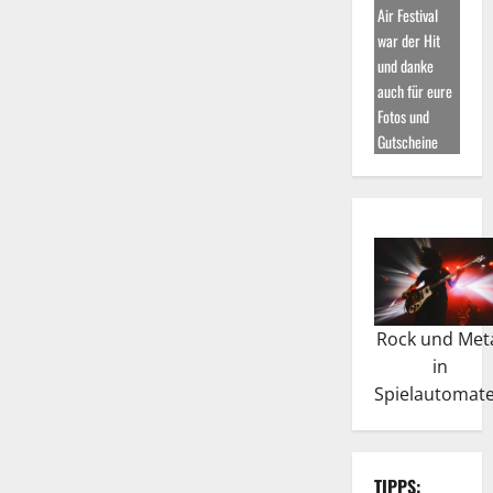
Air Festival
war der Hit
und danke
auch für eure
Fotos und
Gutscheine
Rock und Met
in
Spielautomat
TIPPS: