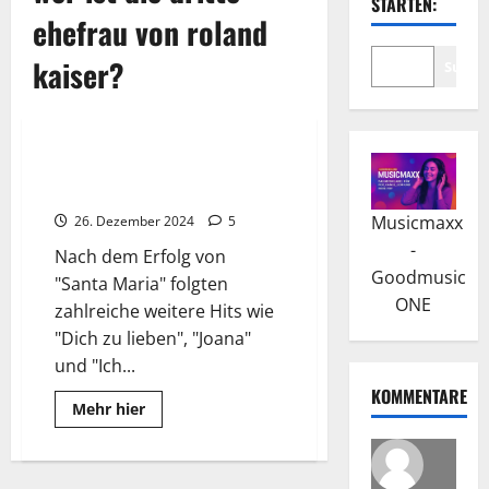
STARTEN:
ehefrau von roland
kaiser?
Suche
Wissenswertes
Roland Kaiser: Der
Karrierebeginn und Durchbruch
Musicmaxx
26. Dezember 2024
5
-
Nach dem Erfolg von
Goodmusic
"Santa Maria" folgten
ONE
zahlreiche weitere Hits wie
"Dich zu lieben", "Joana"
und "Ich...
KOMMENTARE
Read
Mehr hier
more
about
Roland
Kaiser:
Der