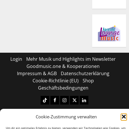
Login
Mehr Musik und Highlights im Newsletter
Goodmusic.one & Kooperationen
Impressum & AGB
Datenschutzerklärung
Cookie-Richtlinie (EU)
Shop
Geschäftsbedingungen
Tiktok
Facebook
Instagram
X
LinkedIN
Copyright © 2026 All rights reserved.
|
MoreNews
by
Cookie-Zustimmung verwalten
AF themes.
Um dir ein optimales Erlebnis zu bieten, verwenden wir Technologien wie Cookies, um