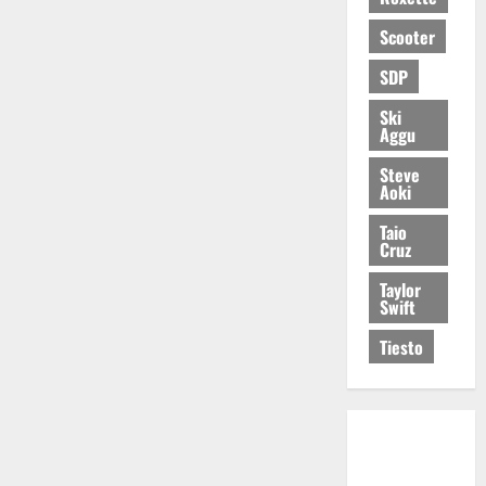
Scooter
SDP
Ski
Aggu
Steve
Aoki
Taio
Cruz
Taylor
Swift
Tiesto