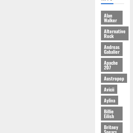
Alan
Walker
Alternative
Rock
Andreas
Gabalier
Apache
207
Austropop
Avicii
Ayliva
Billie
Eilish
Britney
Spears