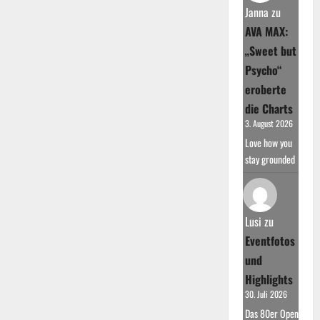
Janna
zu
AVA MAX:
„Sweet but
Psycho“
eroberte
die Charts
3. August 2026
Love how you
stay grounded
Lusi
zu
Eventfotos
und
Highlights
30. Juli 2026
Das 80er Open