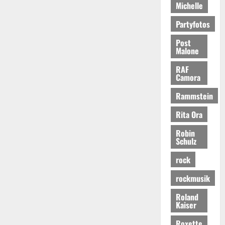
Michelle
Partyfotos
Post
Malone
RAF
Camora
Rammstein
Rita Ora
Robin
Schulz
rock
rockmusik
Roland
Kaiser
Roxette