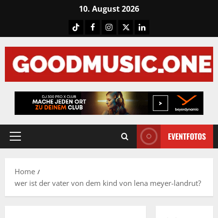
Skip
10. August 2026
to
Tiktok
Facebook
Instagram
X
LinkedIN
content
EVENTFOTOS
Primary
Menu
Home
wer ist der vater von dem kind von lena meyer-landrut?