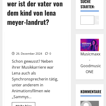
wer ist der vater von
SUCHE
STARTEN:
dem kind von lena
meyer-landrut?
Suche
Wissenswertes
Lena Meyer-Landrut: Die
Musikalische Karriere
Musicmaxx
26. Dezember 2024
0
-
Schon gewusst? Neben
Goodmusic
ihrer Musikkarriere war
ONE
Lena auch als
Synchronsprecherin tätig,
unter anderem in
Animationsfilmen wie
KOMMENTARE
„Sammys...
Read