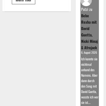
Mehr hier
more
about
Putzi
zu
Lena
Meyer-
Bebe
Landrut:
Die
Rexha mit
Musikalische
Karriere
David
Guetta,
Nicki Minaj
& Afrojack
6. August 2026
Ich kannte sie
nichtmal
anhand des
Namens. Aber
dann durch
den Song mit
David Guetta,
wusste ich wer
sie ist.…