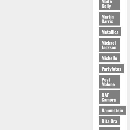
Maite
Kelly
Martin
Garrix
Metallica
Michael
Jackson
Michelle
Partyfotos
Post
Malone
RAF
Camora
Rammstein
Rita Ora