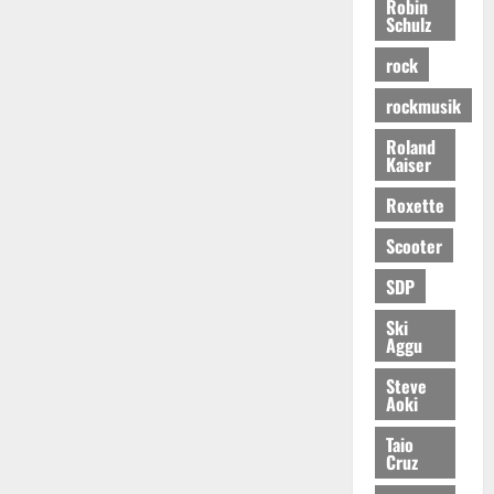
Robin
Schulz
rock
rockmusik
Roland
Kaiser
Roxette
Scooter
SDP
Ski
Aggu
Steve
Aoki
Taio
Cruz