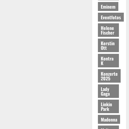
Eminem
Eventfotos
Helene
Fischer
Kerstin
Ott
Kontra
K
Konzerte
2025
Lady
Gaga
Linkin
Park
Madonna