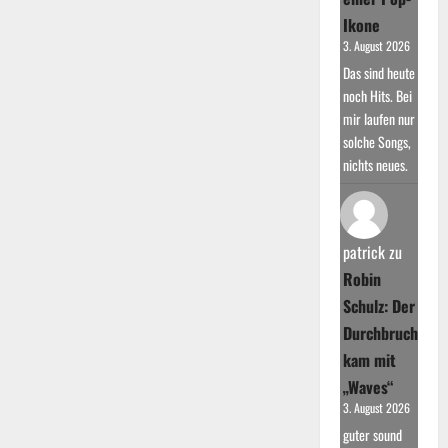
Ikone
3. August 2026
Das sind heute
noch Hits. Bei
mir laufen nur
solche Songs,
nichts neues.
patrick
zu
Robin
Schulz: Der
Durchbruch
kam mit
„Waves“
3. August 2026
guter sound