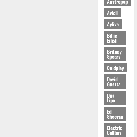
Austropop
Avicii
Ayliva
Billie
Eilish
Britney
Spears
Coldplay
David
Guetta
Dua
Lipa
Ed
Sheeran
Electric
Callboy