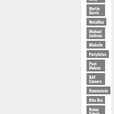
Martin
Garrix
Metallica
Michael
Jackson
Michelle
Partyfotos
Post
Malone
RAF
Camora
Rammstein
Rita Ora
Robin
Schulz