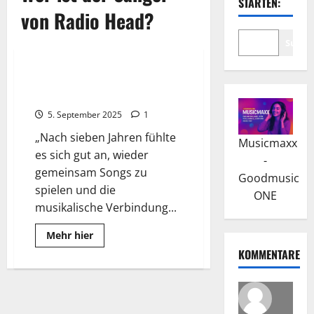
STARTEN:
von Radio Head?
Suche
2025
Wissenswertes
Radiohead-Comeback 2025:
Europa-Tour nach 7 Jahre Pause
5. September 2025
1
„Nach sieben Jahren fühlte
Musicmaxx
es sich gut an, wieder
-
gemeinsam Songs zu
Goodmusic
spielen und die
ONE
musikalische Verbindung...
Read
Mehr hier
more
KOMMENTARE
about
Radiohead-
Comeback
2025:
Europa-
Tour
nach