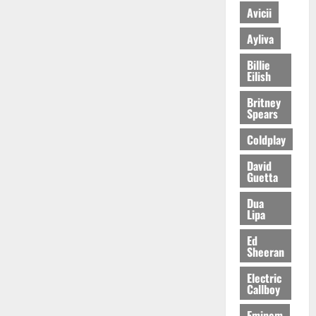
Avicii
Ayliva
Billie
Eilish
Britney
Spears
Coldplay
David
Guetta
Dua
Lipa
Ed
Sheeran
Electric
Callboy
Eminem