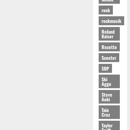
rock
rockmusik
Roland
Kaiser
Roxette
Scooter
SDP
Ski
Aggu
Steve
Aoki
Taio
Cruz
Taylor
Swift