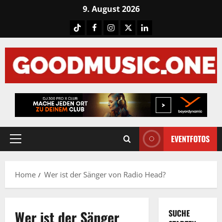
Skip
9. August 2026
to
Tiktok
Facebook
Instagram
X
LinkedIN
content
EVENTFOTOS
Primary
Menu
Home
Wer ist der Sänger von Radio Head?
Wer ist der Sänger
SUCHE