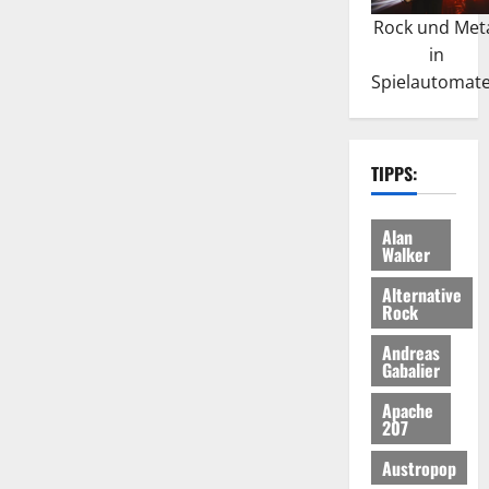
Rock und Met
in
Spielautomat
TIPPS:
Alan
Walker
Alternative
Rock
Andreas
Gabalier
Apache
207
Austropop