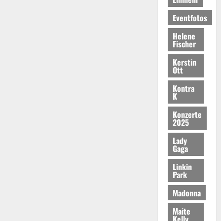
Eventfotos
Helene
Fischer
Kerstin
Ott
Kontra
K
Konzerte
2025
Lady
Gaga
Linkin
Park
Madonna
Maite
Kelly