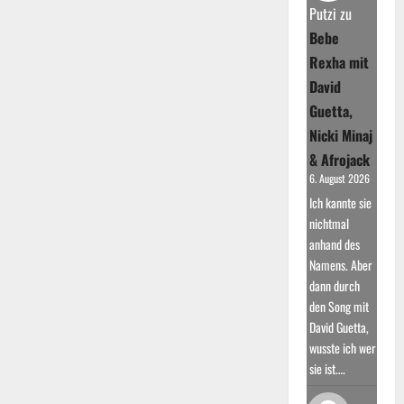
7
Putzi
zu
Jahre
Bebe
Pause
Rexha mit
David
Guetta,
Nicki Minaj
& Afrojack
6. August 2026
Ich kannte sie
nichtmal
anhand des
Namens. Aber
dann durch
den Song mit
David Guetta,
wusste ich wer
sie ist.…