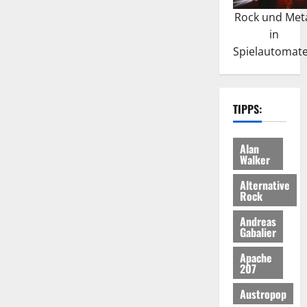
Rock und Met
in
Spielautomat
TIPPS:
Alan
Walker
Alternative
Rock
Andreas
Gabalier
Apache
207
Austropop