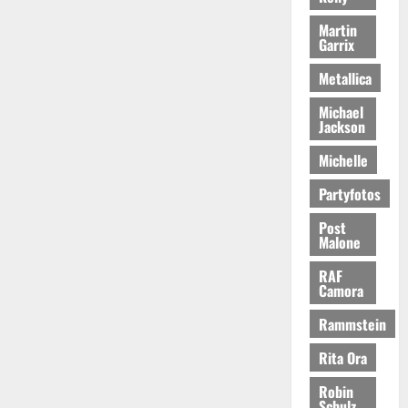
Martin
Garrix
Metallica
Michael
Jackson
Michelle
Partyfotos
Post
Malone
RAF
Camora
Rammstein
Rita Ora
Robin
Schulz