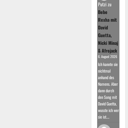
Aufstieg
Putzi
zu
Bebe
Rexha mit
David
Guetta,
Nicki Minaj
& Afrojack
6. August 2026
Ich kannte sie
nichtmal
anhand des
Namens. Aber
dann durch
den Song mit
David Guetta,
wusste ich wer
sie ist.…