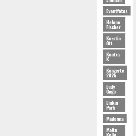
Eventfotos
Helene
Fischer
Kerstin
Ott
Kontra
K
Konzerte
2025
Lady
Gaga
Linkin
Park
Madonna
Maite
Kelly