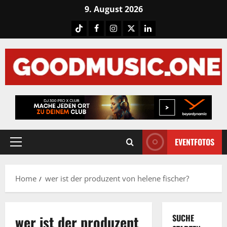
Skip
9. August 2026
to
Tiktok
Facebook
Instagram
X
LinkedIN
content
EVENTFOTOS
Primary
Menu
Home
wer ist der produzent von helene fischer?
wer ist der produzent
SUCHE