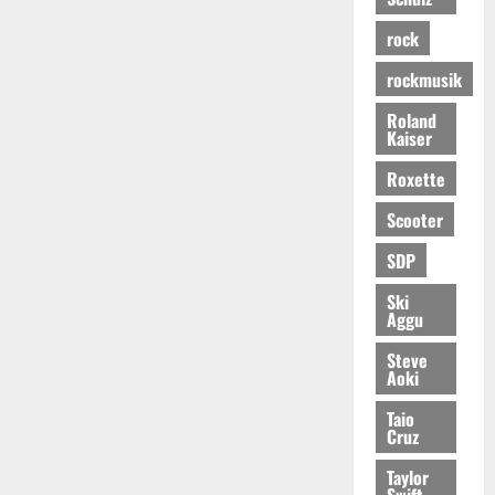
rock
rockmusik
Roland
Kaiser
Roxette
Scooter
SDP
Ski
Aggu
Steve
Aoki
Taio
Cruz
Taylor
Swift