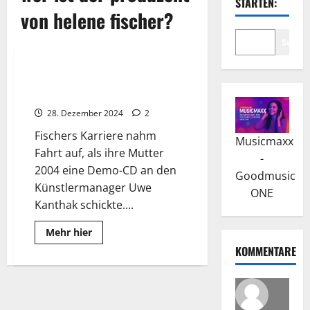
STARTEN:
von helene fischer?
Suche
Wissenswertes
Helene Fischer: Der vielseitige
Karrierebeginn und Aufstieg
28. Dezember 2024
2
Fischers Karriere nahm
Musicmaxx
Fahrt auf, als ihre Mutter
-
2004 eine Demo-CD an den
Goodmusic
Künstlermanager Uwe
ONE
Kanthak schickte....
Read
Mehr hier
more
KOMMENTARE
about
Helene
Fischer:
Der
vielseitige
Karrierebeginn
und