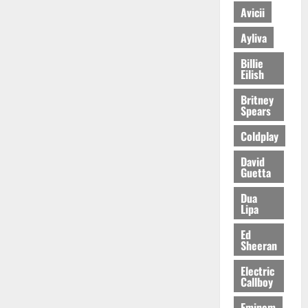
Avicii
Ayliva
Billie
Eilish
Britney
Spears
Coldplay
David
Guetta
Dua
Lipa
Ed
Sheeran
Electric
Callboy
Eminem