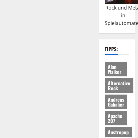
Rock und Met
in
Spielautomat
TIPPS:
Alan
Walker
Alternative
Rock
Andreas
Gabalier
Apache
207
Austropop