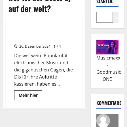
STARTEN:
auf der welt?
Suche
Wissenswertes
Das sind die reichsten DJs der
Welt
26. Dezember 2024
1
Die weltweite Popularität
Musicmaxx
elektronischer Musik und
-
die gigantischen Gagen, die
Goodmusic
DJs für ihre Auftritte
ONE
kassieren, haben es...
Read
Mehr hier
more
KOMMENTARE
about
Das
sind
die
reichsten
DJs
der