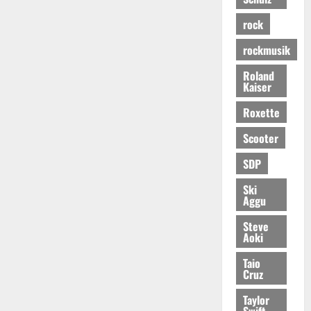
rock
rockmusik
Roland
Kaiser
Roxette
Scooter
SDP
Ski
Aggu
Steve
Aoki
Taio
Cruz
Taylor
Swift