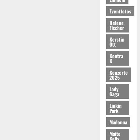
Eventfotos
Helene
Fischer
Kerstin
Ott
Kontra
K
Konzerte
2025
Lady
Gaga
Linkin
Park
Madonna
Maite
Kelly