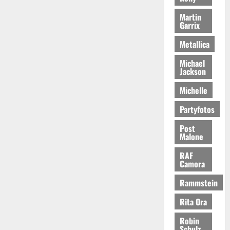
Martin
Garrix
Metallica
Michael
Jackson
Michelle
Partyfotos
Post
Malone
RAF
Camora
Rammstein
Rita Ora
Robin
Schulz