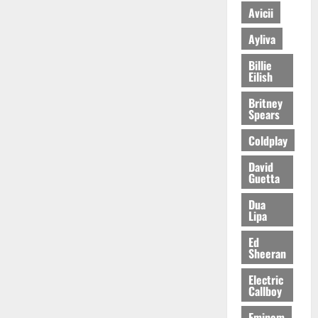
Avicii
Ayliva
Billie
Eilish
Britney
Spears
Coldplay
David
Guetta
Dua
Lipa
Ed
Sheeran
Electric
Callboy
Eminem