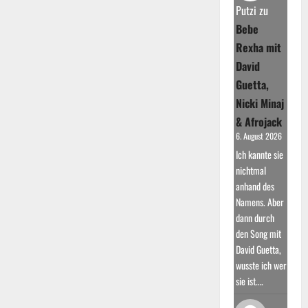
Welt
Putzi
zu
Bebe
Rexha mit
David
Guetta,
Nicki Minaj
& Afrojack
6. August 2026
Ich kannte sie
nichtmal
anhand des
Namens. Aber
dann durch
den Song mit
David Guetta,
wusste ich wer
sie ist.…