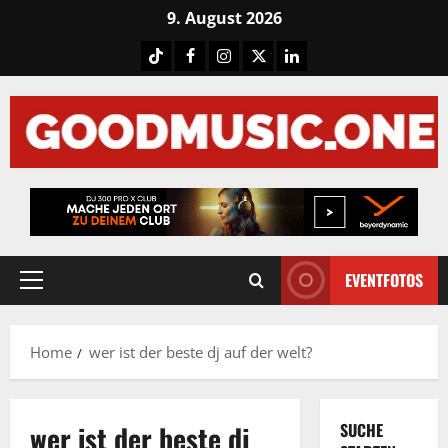
Skip
9. August 2026
to
Tiktok
Facebook
Instagram
X
LinkedIN
content
EVENTFOTOS
Primary
Menu
Home
wer ist der beste dj auf der welt?
wer ist der beste dj
SUCHE