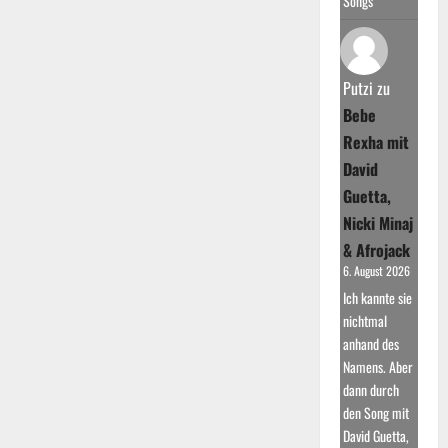
Songs
Putzi
zu
Bebe
Rexha mit
David
Guetta,
Nicki Minaj
& Afrojack
6. August 2026
Ich kannte sie
nichtmal
anhand des
Namens. Aber
dann durch
den Song mit
David Guetta,