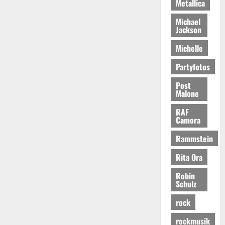
Metallica
Michael
Jackson
Michelle
Partyfotos
Post
Malone
RAF
Camora
Rammstein
Rita Ora
Robin
Schulz
rock
rockmusik