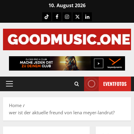
Skip
10. August 2026
to
Tiktok
Facebook
Instagram
X
LinkedIN
content
EVENTFOTOS
Primary
Menu
Home
wer ist der aktuelle freund von lena meyer-landrut?