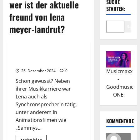
wer ist der aktuelle
SUCHE
STARTEN:
freund von lena
meyer-landrut?
Suche
Wissenswertes
Lena Meyer-Landrut: Die
Musikalische Karriere
Musicmaxx
26. Dezember 2024
0
-
Schon gewusst? Neben
Goodmusic
ihrer Musikkarriere war
ONE
Lena auch als
Synchronsprecherin tätig,
unter anderem in
Animationsfilmen wie
KOMMENTARE
„Sammys...
Read