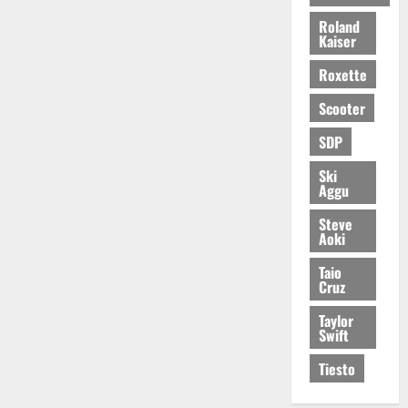
Roland
Kaiser
Roxette
Scooter
SDP
Ski
Aggu
Steve
Aoki
Taio
Cruz
Taylor
Swift
Tiesto