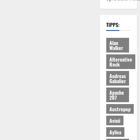
TIPPS:
Alan
Walker
Alternative
Rock
Andreas
Gabalier
Apache
207
Austropop
Avicii
Ayliva