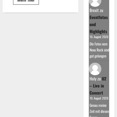
Mehr hier
more
about
Brexit
zu
Lena
Meyer-
Eventfotos
Landrut:
Die
und
Musikalische
Karriere
Highlights
10. August 2026
Die Fotos vom
Nova Rock sind
gut gelungen
Holy
zu
U2
– Live in
Concert
10. August 2026
Genau meine
Zeit mit diesen