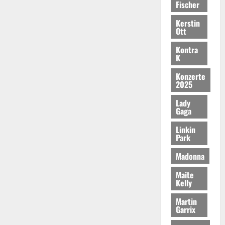
Fischer
Kerstin
Ott
Kontra
K
Konzerte
2025
Lady
Gaga
Linkin
Park
Madonna
Maite
Kelly
Martin
Garrix