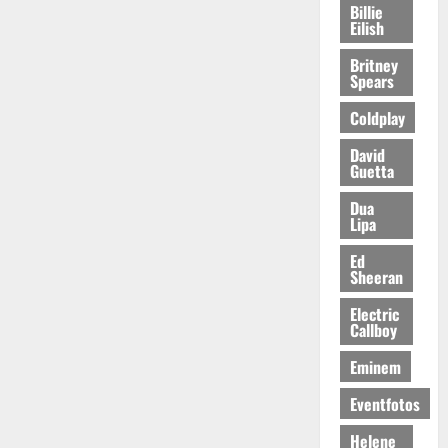
Billie
Eilish
Britney
Spears
Coldplay
David
Guetta
Dua
Lipa
Ed
Sheeran
Electric
Callboy
Eminem
Eventfotos
Helene