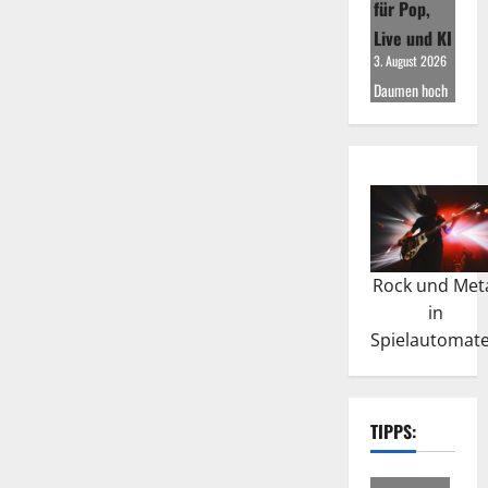
für Pop,
Live und KI
3. August 2026
Daumen hoch
Rock und Met
in
Spielautomat
TIPPS: