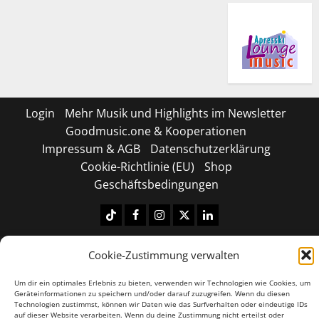
Login
Mehr Musik und Highlights im Newsletter
Goodmusic.one & Kooperationen
Impressum & AGB
Datenschutzerklärung
Cookie-Richtlinie (EU)
Shop
Geschäftsbedingungen
Tiktok
Facebook
Instagram
X
LinkedIN
Copyright © 2026 All rights reserved.
|
MoreNews
by
Cookie-Zustimmung verwalten
AF themes.
Um dir ein optimales Erlebnis zu bieten, verwenden wir Technologien wie Cookies, um
Geräteinformationen zu speichern und/oder darauf zuzugreifen. Wenn du diesen
Technologien zustimmst, können wir Daten wie das Surfverhalten oder eindeutige IDs
auf dieser Website verarbeiten. Wenn du deine Zustimmung nicht erteilst oder