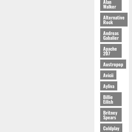
Alan
Walker
Alternative
Rock
Andreas
Gabalier
Apache
207
Austropop
Avicii
Ayliva
Billie
Eilish
Britney
Spears
Coldplay