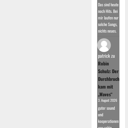
Das sind heute
noch Hits. Bei
mir laufen nur
solche Songs,
nichts neues.
patrick
zu
Robin
Schulz: Der
Durchbruch
kam mit
„Waves“
3. August 2026
guter sound
und
kooperationen
was robin