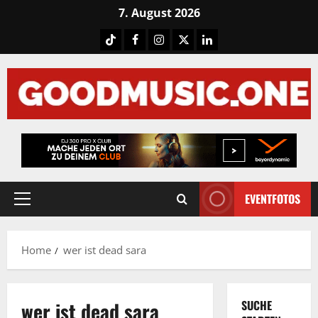
Skip
7. August 2026
to
Tiktok
Facebook
Instagram
X
LinkedIN
content
EVENTFOTOS
Primary
Menu
Home
wer ist dead sara
wer ist dead sara
SUCHE