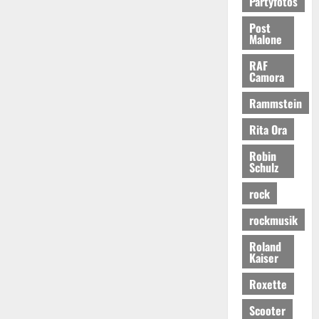
Partyfotos
Post
Malone
RAF
Camora
Rammstein
Rita Ora
Robin
Schulz
rock
rockmusik
Roland
Kaiser
Roxette
Scooter