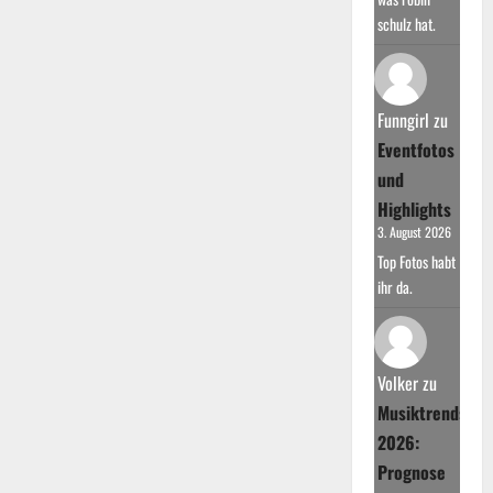
schulz hat.
Funngirl
zu
Eventfotos
und
Highlights
3. August 2026
Top Fotos habt
ihr da.
Volker
zu
Musiktrends
2026:
Prognose