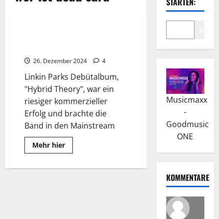
STARTEN:
Tribute
Wissenswertes
Suche
Linkin Park: Debütalbum,
“Hybrid Theory”
26. Dezember 2024
4
Linkin Parks Debütalbum,
"Hybrid Theory", war ein
Musicmaxx
riesiger kommerzieller
-
Erfolg und brachte die
Goodmusic
Band in den Mainstream
ONE
Read
Mehr hier
more
about
Linkin
Park:
KOMMENTARE
Debütalbum,
“Hybrid
Theory”