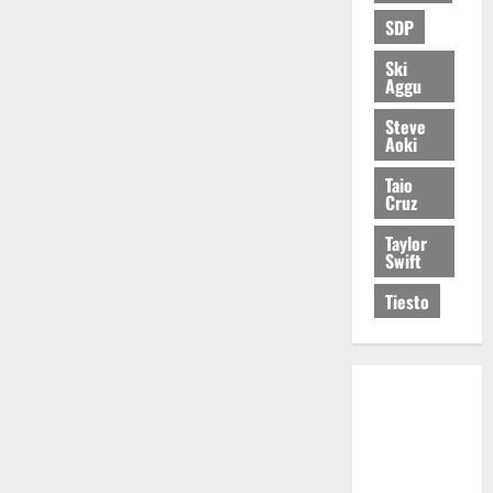
SDP
Ski
Aggu
Steve
Aoki
Taio
Cruz
Taylor
Swift
Tiesto