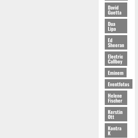
David
Guetta
Dua
Lipa
Ed
Sheeran
Electric
Callboy
Eminem
Eventfotos
Helene
Fischer
Kerstin
Ott
Kontra
K