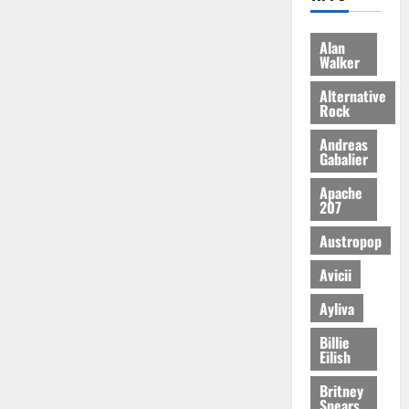
Alan
Walker
Alternative
Rock
Andreas
Gabalier
Apache
207
Austropop
Avicii
Ayliva
Billie
Eilish
Britney
Spears