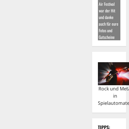
Air Festival
war der Hit
und danke
auch für eure
Fotos und
Gutscheine
Rock und Met
in
Spielautomat
TIPPS: