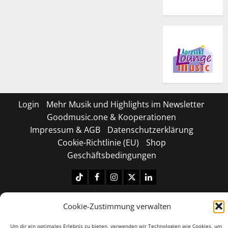
Login
Mehr Musik und Highlights im Newsletter
Goodmusic.one & Kooperationen
Impressum & AGB
Datenschutzerklärung
Cookie-Richtlinie (EU)
Shop
Geschäftsbedingungen
Tiktok
Facebook
Instagram
X
LinkedIN
Copyright © 2026 All rights reserved.
|
MoreNews
by
Cookie-Zustimmung verwalten
AF themes.
Um dir ein optimales Erlebnis zu bieten, verwenden wir Technologien wie Cookies, um