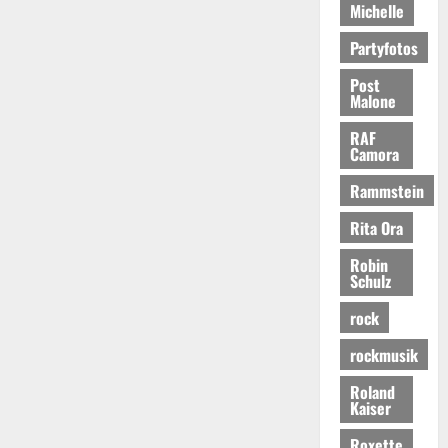
Michelle
Partyfotos
Post
Malone
RAF
Camora
Rammstein
Rita Ora
Robin
Schulz
rock
rockmusik
Roland
Kaiser
Roxette