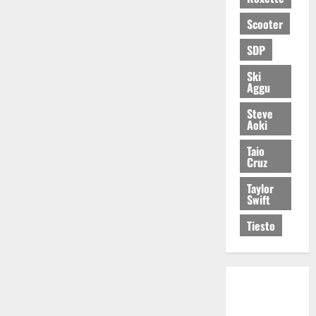
Scooter
SDP
Ski
Aggu
Steve
Aoki
Taio
Cruz
Taylor
Swift
Tiesto