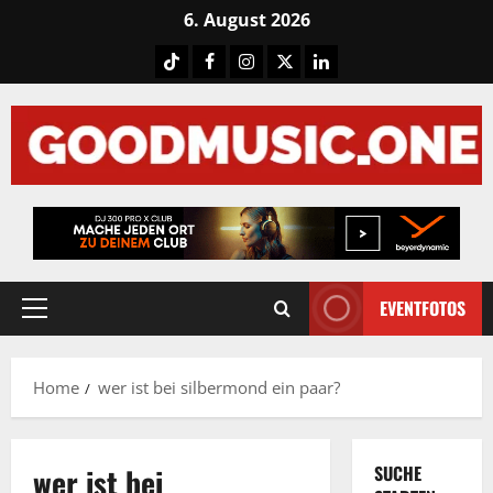
Skip
6. August 2026
to
Tiktok
Facebook
Instagram
X
LinkedIN
content
EVENTFOTOS
Primary
Menu
Home
wer ist bei silbermond ein paar?
wer ist bei
SUCHE