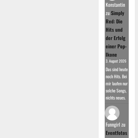
Chronik
Konstantin
der
Pop-
zu
Simply
Rock-
Band
Red: Die
aus
Bautzen
Hits und
der Erfolg
einer Pop-
Ikone
3. August 2026
Das sind heute
noch Hits. Bei
mir laufen nur
solche Songs,
nichts neues.
Funngirl
zu
Eventfotos