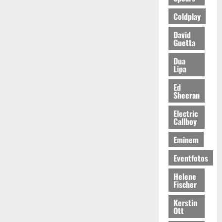
Coldplay
David
Guetta
Dua
Lipa
Ed
Sheeran
Electric
Callboy
Eminem
Eventfotos
Helene
Fischer
Kerstin
Ott