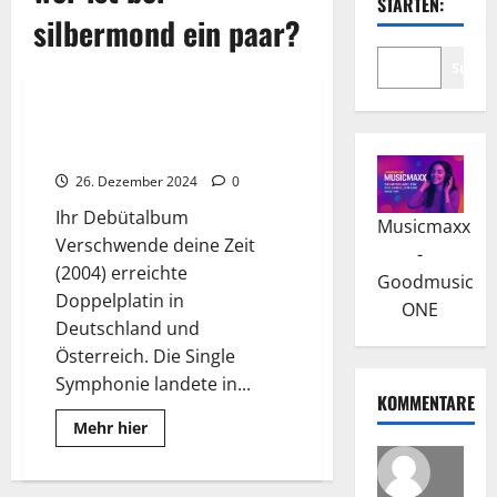
STARTEN:
silbermond ein paar?
Suche
Wissenswertes
Silbermond: Eine Chronik der
Pop-Rock-Band aus Bautzen
26. Dezember 2024
0
Ihr Debütalbum
Musicmaxx
Verschwende deine Zeit
-
(2004) erreichte
Goodmusic
Doppelplatin in
ONE
Deutschland und
Österreich. Die Single
Symphonie landete in...
KOMMENTARE
Read
Mehr hier
more
about
Silbermond:
Eine