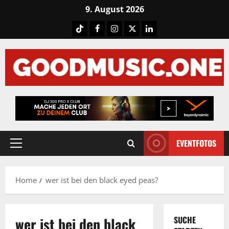
Skip
9. August 2026
to
Tiktok
Facebook
Instagram
X
LinkedIN
content
EVENTFOTOS
Primary
Menu
Home
wer ist bei den black eyed peas?
wer ist bei den black
SUCHE