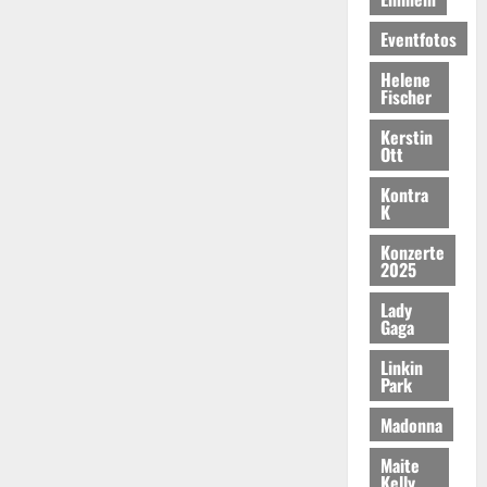
Eventfotos
Helene
Fischer
Kerstin
Ott
Kontra
K
Konzerte
2025
Lady
Gaga
Linkin
Park
Madonna
Maite
Kelly