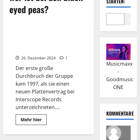
STARTEN:
eyed peas?
Suche
Wissenswertes
The Black Eyed Peas: Eine Story
zwischen Hip-Hop und
Popkultur
26. Dezember 2024
1
Musicmaxx
Der erste große
-
Durchbruch der Gruppe
Goodmusic
kam 1997, als sie einen
ONE
neuen Plattenvertrag bei
Interscope Records
unterzeichneten....
KOMMENTARE
Read
Mehr hier
more
about
The
Black