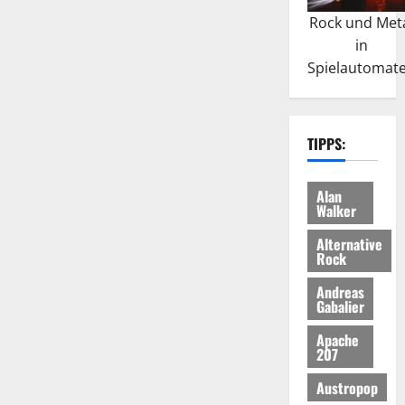
Rock und Met
in
Spielautomat
TIPPS:
Alan
Walker
Alternative
Rock
Andreas
Gabalier
Apache
207
Austropop