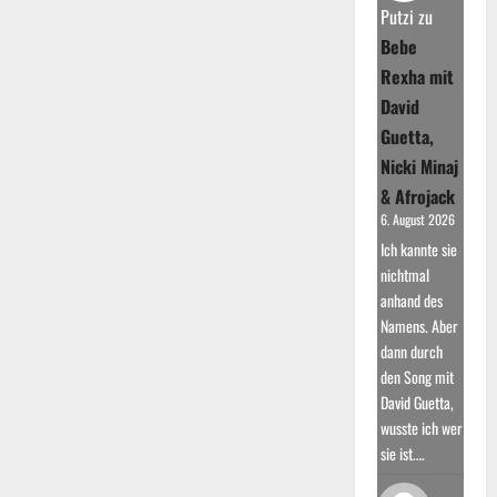
Eyed
Putzi
zu
Peas:
Eine
Bebe
Story
zwischen
Rexha mit
Hip-
Hop
David
und
Popkultur
Guetta,
Nicki Minaj
& Afrojack
6. August 2026
Ich kannte sie
nichtmal
anhand des
Namens. Aber
dann durch
den Song mit
David Guetta,
wusste ich wer
sie ist.…