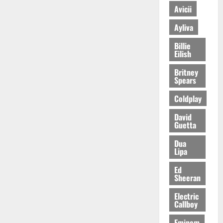
Avicii
Ayliva
Billie
Eilish
Britney
Spears
Coldplay
David
Guetta
Dua
Lipa
Ed
Sheeran
Electric
Callboy
Eminem