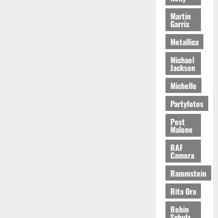
Martin
Garrix
Metallica
Michael
Jackson
Michelle
Partyfotos
Post
Malone
RAF
Camora
Rammstein
Rita Ora
Robin
Schulz