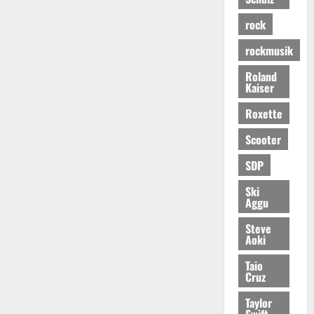
rock
rockmusik
Roland
Kaiser
Roxette
Scooter
SDP
Ski
Aggu
Steve
Aoki
Taio
Cruz
Taylor
Swift