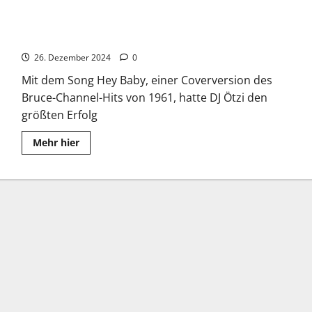
DJ Ötzi: Zusammenarbeit mit Dieter Bohlen und weitere
Projekte
26. Dezember 2024
0
Mit dem Song Hey Baby, einer Coverversion des
Bruce-Channel-Hits von 1961, hatte DJ Ötzi den
größten Erfolg
Read
Mehr hier
more
about
DJ
Ötzi:
Zusammenarbeit
mit
Dieter
Bohlen
und
weitere
Projekte