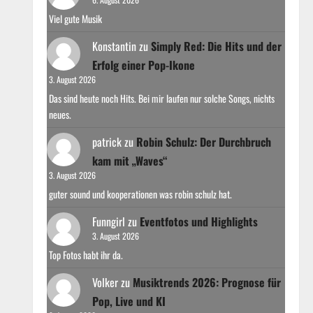
Viel gute Musik
Konstantin
zu
Simply Red: Die Hits und der
Erfolg einer Pop-Ikone
3. August 2026
Das sind heute noch Hits. Bei mir laufen nur solche Songs, nichts
neues.
patrick
zu
Robin Schulz: Der Durchbruch
kam mit „Waves“
3. August 2026
guter sound und kooperationen was robin schulz hat.
Funngirl
zu
Eventfotos und Highlights
3. August 2026
Top Fotos habt ihr da.
Volker
zu
Musiktrends 2026: Prognose für
Pop, Live und KI