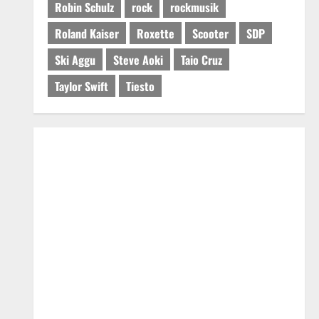
Robin Schulz
rock
rockmusik
Roland Kaiser
Roxette
Scooter
SDP
Ski Aggu
Steve Aoki
Taio Cruz
Taylor Swift
Tiesto