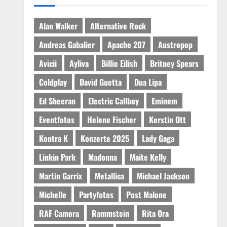
Alan Walker
Alternative Rock
Andreas Gabalier
Apache 207
Austropop
Avicii
Ayliva
Billie Eilish
Britney Spears
Coldplay
David Guetta
Dua Lipa
Ed Sheeran
Electric Callboy
Eminem
Eventfotos
Helene Fischer
Kerstin Ott
Kontra K
Konzerte 2025
Lady Gaga
Linkin Park
Madonna
Maite Kelly
Martin Garrix
Metallica
Michael Jackson
Michelle
Partyfotos
Post Malone
RAF Camora
Rammstein
Rita Ora