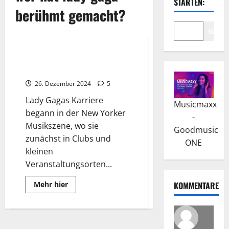
STARTEN:
berühmt gemacht?
Suche
Wissenswertes
Lady Gaga: Die kraftvolle
Botschaft “Born This Way”
26. Dezember 2024
5
Lady Gagas Karriere
Musicmaxx
begann in der New Yorker
-
Musikszene, wo sie
Goodmusic
zunächst in Clubs und
ONE
kleinen
Veranstaltungsorten...
Read
Mehr hier
KOMMENTARE
more
about
Lady
Gaga:
Die
kraftvolle