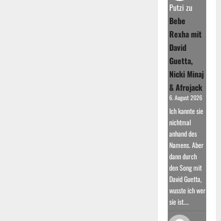
Botschaft
Putzi
zu
“Born
This
Bebe
Way”
Rexha mit
David
Guetta,
Nicki Minaj
& Afrojack
6. August 2026
Ich kannte sie
nichtmal
anhand des
Namens. Aber
dann durch
den Song mit
David Guetta,
wusste ich wer
sie ist.…