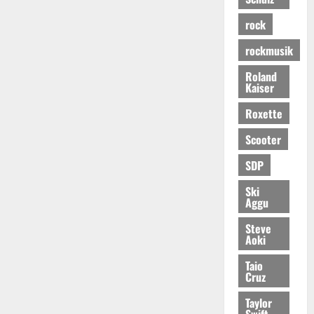
rock
rockmusik
Roland
Kaiser
Roxette
Scooter
SDP
Ski
Aggu
Steve
Aoki
Taio
Cruz
Taylor
Swift