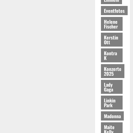
Eventfotos
Helene
Fischer
Kerstin
Ott
Kontra
K
Konzerte
2025
Lady
Gaga
Linkin
Park
Madonna
Maite
Kelly