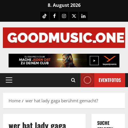
Skip
8. August 2026
to
Tiktok
Facebook
Instagram
X
LinkedIN
content
EVENTFOTOS
Primary
Menu
Home
wer hat lady gaga berühmt gemacht?
wer hat lady gaga
SUCHE