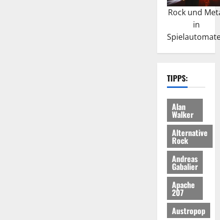
Rock und Met
in
Spielautomat
TIPPS:
Alan
Walker
Alternative
Rock
Andreas
Gabalier
Apache
207
Austropop