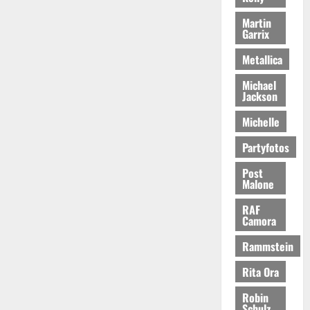
Martin
Garrix
Metallica
Michael
Jackson
Michelle
Partyfotos
Post
Malone
RAF
Camora
Rammstein
Rita Ora
Robin
Schulz