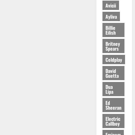
Avicii
Ayliva
Billie
Eilish
Britney
Spears
Coldplay
David
Guetta
Dua
Lipa
Ed
Sheeran
Electric
Callboy
Eminem