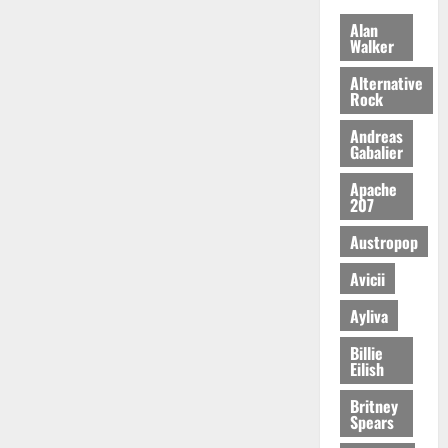
Alan
Walker
Alternative
Rock
Andreas
Gabalier
Apache
207
Austropop
Avicii
Ayliva
Billie
Eilish
Britney
Spears