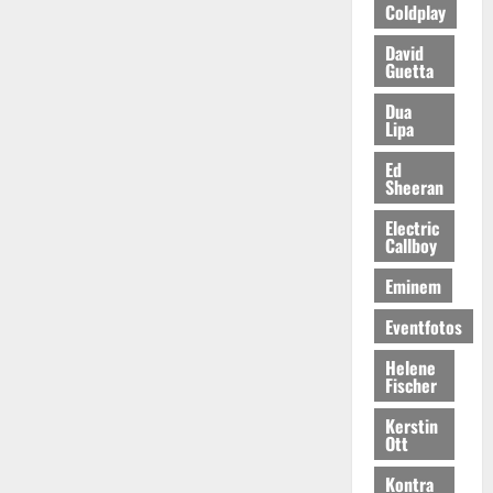
Coldplay
David
Guetta
Dua
Lipa
Ed
Sheeran
Electric
Callboy
Eminem
Eventfotos
Helene
Fischer
Kerstin
Ott
Kontra