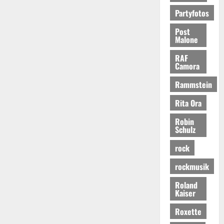
Partyfotos
Post
Malone
RAF
Camora
Rammstein
Rita Ora
Robin
Schulz
rock
rockmusik
Roland
Kaiser
Roxette