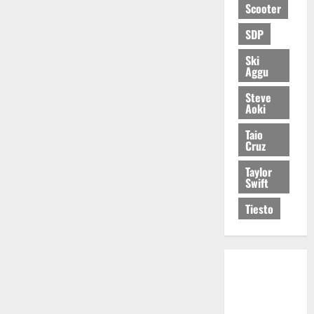
Scooter
SDP
Ski
Aggu
Steve
Aoki
Taio
Cruz
Taylor
Swift
Tiesto