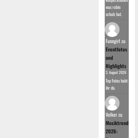
was robin
schulz hat.
Funngirl
zu
Eventfotos
und
Highlights
3. August 2026
Top Fotos habt
ihr da.
Volker
zu
Musiktrends
2026: