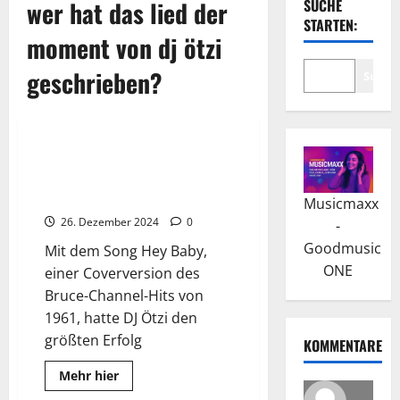
wer hat das lied der
SUCHE
STARTEN:
moment von dj ötzi
geschrieben?
Suche
Wissenswertes
DJ Ötzi: Zusammenarbeit mit
Dieter Bohlen und weitere
Projekte
Musicmaxx
26. Dezember 2024
0
-
Goodmusic
Mit dem Song Hey Baby,
ONE
einer Coverversion des
Bruce-Channel-Hits von
1961, hatte DJ Ötzi den
größten Erfolg
KOMMENTARE
Read
Mehr hier
more
about