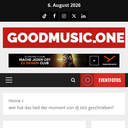
Skip
6. August 2026
to
Tiktok
Facebook
Instagram
X
LinkedIN
content
EVENTFOTOS
Primary
Menu
Home
wer hat das lied der moment von dj ötzi geschrieben?