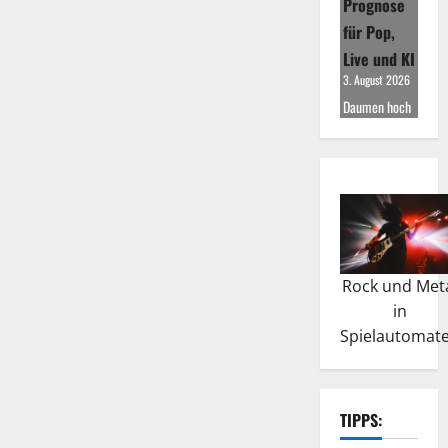
Prognose
für Pop,
Live und KI
3. August 2026
Daumen hoch
Rock und Met
in
Spielautomat
TIPPS: