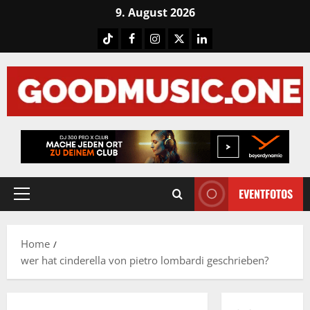
Skip
9. August 2026
to
Tiktok
Facebook
Instagram
X
LinkedIN
content
EVENTFOTOS
Primary
Menu
Home
wer hat cinderella von pietro lombardi geschrieben?