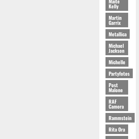
Maite
Kelly
Martin
Garrix
Metallica
Michael
Jackson
Michelle
Partyfotos
Post
Malone
RAF
Camora
Rammstein
Rita Ora