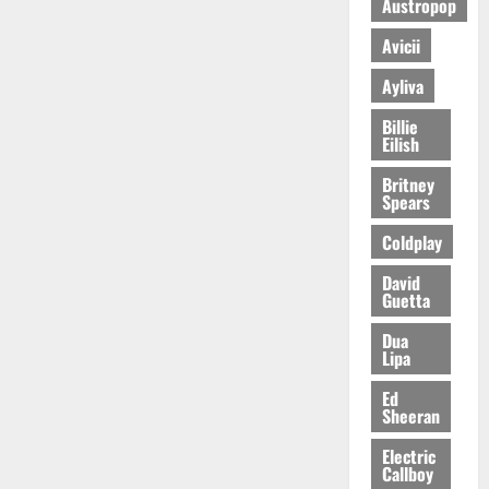
Austropop
Avicii
Ayliva
Billie
Eilish
Britney
Spears
Coldplay
David
Guetta
Dua
Lipa
Ed
Sheeran
Electric
Callboy