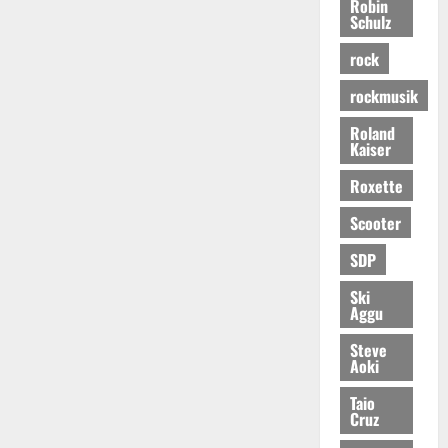
Robin
Schulz
rock
rockmusik
Roland
Kaiser
Roxette
Scooter
SDP
Ski
Aggu
Steve
Aoki
Taio
Cruz