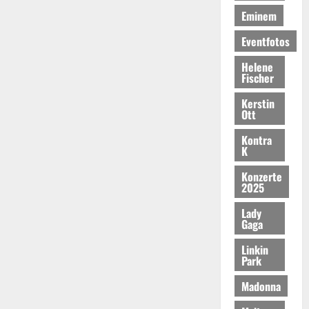
Eminem
Eventfotos
Helene
Fischer
Kerstin
Ott
Kontra
K
Konzerte
2025
Lady
Gaga
Linkin
Park
Madonna