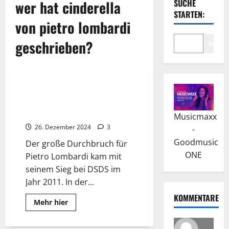
wer hat cinderella
SUCHE
STARTEN:
von pietro lombardi
geschrieben?
Suche
Wissenswertes
Pietro Lombardi: Durchbruch
bei Deutschland sucht den
Superstar
Musicmaxx
26. Dezember 2024
3
-
Goodmusic
Der große Durchbruch für
ONE
Pietro Lombardi kam mit
seinem Sieg bei DSDS im
Jahr 2011. In der...
KOMMENTARE
Read
Mehr hier
more
about
Pietro