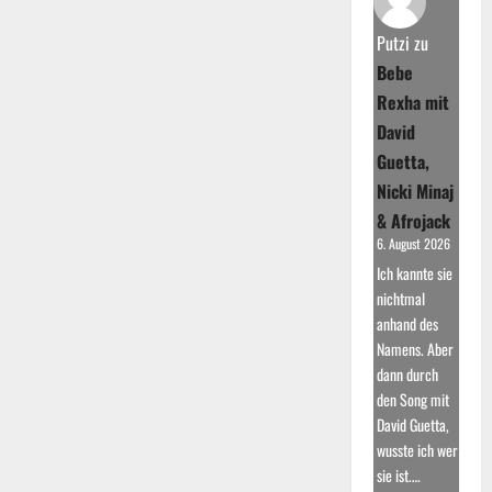
Lombardi:
Durchbruch
bei
Putzi
zu
Deutschland
sucht
Bebe
den
Superstar
Rexha mit
David
Guetta,
Nicki Minaj
& Afrojack
6. August 2026
Ich kannte sie
nichtmal
anhand des
Namens. Aber
dann durch
den Song mit
David Guetta,
wusste ich wer
sie ist.…