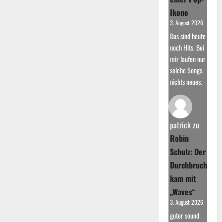
Ikone
3. August 2026
Das sind heute
noch Hits. Bei
mir laufen nur
solche Songs,
nichts neues.
patrick
zu
Robin
Schulz: Der
Durchbruch
kam mit
„Waves“
3. August 2026
guter sound