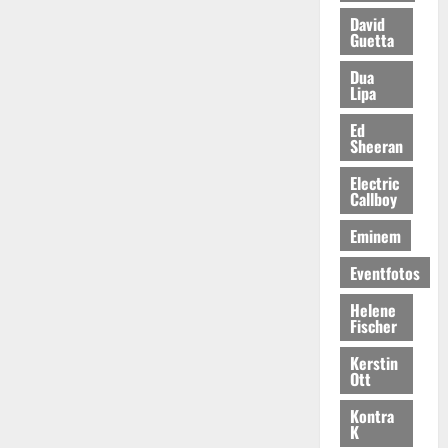
David
Guetta
Dua
Lipa
Ed
Sheeran
Electric
Callboy
Eminem
Eventfotos
Helene
Fischer
Kerstin
Ott
Kontra
K