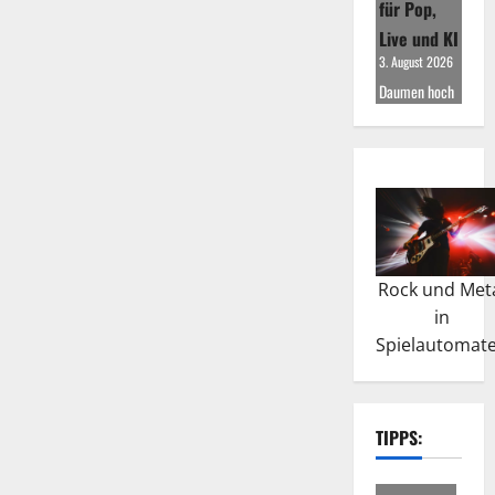
für Pop,
Live und KI
3. August 2026
Daumen hoch
Rock und Met
in
Spielautomat
TIPPS: