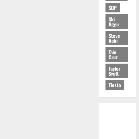
SDP
Ski
Aggu
Steve
Aoki
Taio
Cruz
Taylor
Swift
Tiesto