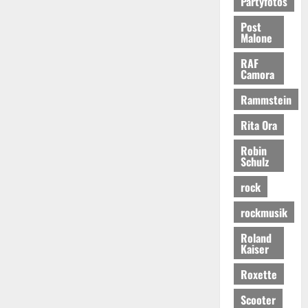
Partyfotos
Post
Malone
RAF
Camora
Rammstein
Rita Ora
Robin
Schulz
rock
rockmusik
Roland
Kaiser
Roxette
Scooter