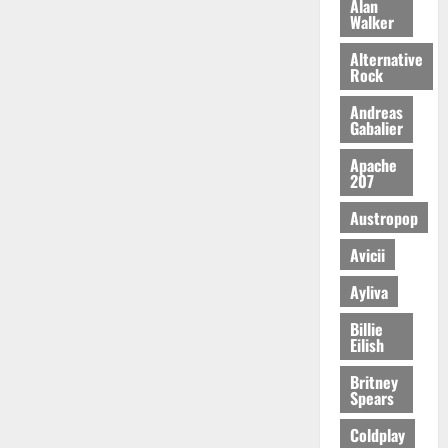
Alan
Walker
Alternative
Rock
Andreas
Gabalier
Apache
207
Austropop
Avicii
Ayliva
Billie
Eilish
Britney
Spears
Coldplay