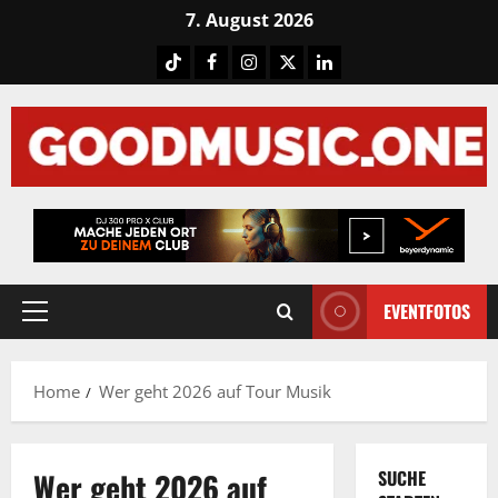
Skip
7. August 2026
to
Tiktok
Facebook
Instagram
X
LinkedIN
content
EVENTFOTOS
Primary
Menu
Home
Wer geht 2026 auf Tour Musik
Wer geht 2026 auf
SUCHE