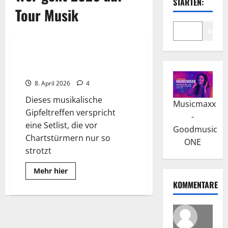
STARTEN:
Tour Musik
Suche
2026
Wissenswertes
JOSH. & RIAN auf Open-Air-Tour
2026: Das Sommer-Highlight
8. April 2026
4
Dieses musikalische
Musicmaxx
Gipfeltreffen verspricht
-
eine Setlist, die vor
Goodmusic
Chartstürmern nur so
ONE
strotzt
Read
Mehr hier
more
KOMMENTARE
about
JOSH.
&
RIAN
auf
Open-
Air-