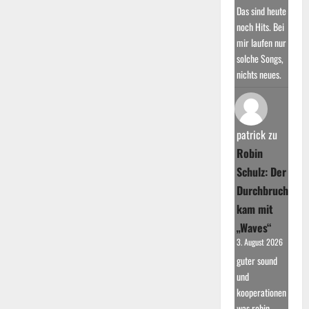
Das sind heute
noch Hits. Bei
mir laufen nur
solche Songs,
nichts neues.
patrick
zu
Robin
Schulz: Der
Durchbruch
kam mit
„Waves“
3. August 2026
guter sound
und
kooperationen
was robin