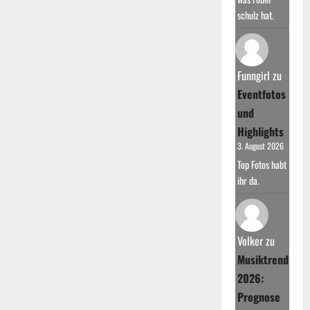
schulz hat.
Funngirl
zu
Eventfotos
und
Highlights
3. August 2026
Top Fotos habt
ihr da.
Volker
zu
Musiktrends
2026:
Prognose