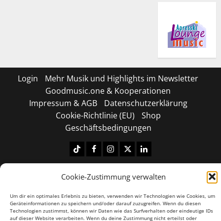
Login
Mehr Musik und Highlights im Newsletter
Goodmusic.one & Kooperationen
Impressum & AGB
Datenschutzerklärung
Cookie-Richtlinie (EU)
Shop
Geschäftsbedingungen
Tiktok
Facebook
Instagram
X
LinkedIN
Copyright © 2026 All rights reserved.
|
MoreNews
by
Cookie-Zustimmung verwalten
AF themes.
Um dir ein optimales Erlebnis zu bieten, verwenden wir Technologien wie Cookies, um
Geräteinformationen zu speichern und/oder darauf zuzugreifen. Wenn du diesen
Technologien zustimmst, können wir Daten wie das Surfverhalten oder eindeutige IDs
auf dieser Website verarbeiten. Wenn du deine Zustimmung nicht erteilst oder