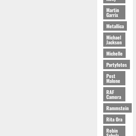
Martin
Garrix
Metallica
Michael
Jackson
Michelle
Partyfotos
Post
Malone
RAF
Camora
Rammstein
Rita Ora
Robin
Schulz