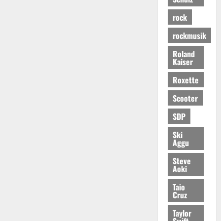
rock
rockmusik
Roland
Kaiser
Roxette
Scooter
SDP
Ski
Aggu
Steve
Aoki
Taio
Cruz
Taylor
Swift