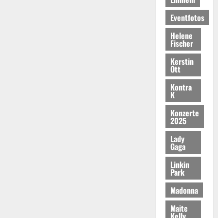
Eventfotos
Helene
Fischer
Kerstin
Ott
Kontra
K
Konzerte
2025
Lady
Gaga
Linkin
Park
Madonna
Maite
Kelly