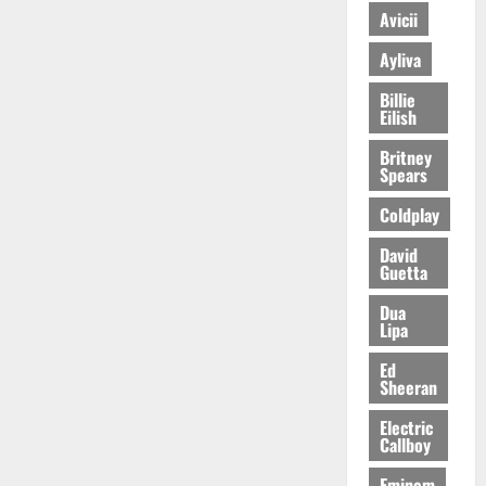
Avicii
Ayliva
Billie
Eilish
Britney
Spears
Coldplay
David
Guetta
Dua
Lipa
Ed
Sheeran
Electric
Callboy
Eminem