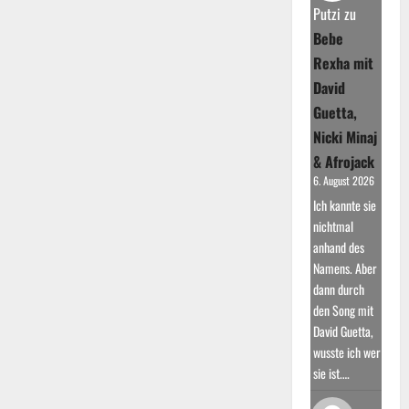
und
Putzi
zu
Durchbruch
als
Bebe
Sänger
Rexha mit
David
Guetta,
Nicki Minaj
& Afrojack
6. August 2026
Ich kannte sie
nichtmal
anhand des
Namens. Aber
dann durch
den Song mit
David Guetta,
wusste ich wer
sie ist.…