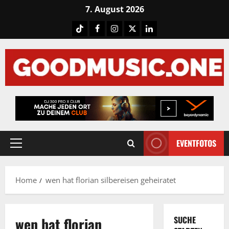
Skip
7. August 2026
to
Tiktok
Facebook
Instagram
X
LinkedIN
content
EVENTFOTOS
Primary
Menu
Home
wen hat florian silbereisen geheiratet
wen hat florian
SUCHE