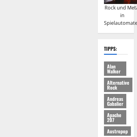
Rock und Met
in
Spielautomat
TIPPS:
Alan
Walker
Alternative
Rock
Andreas
Gabalier
Apache
207
Austropop