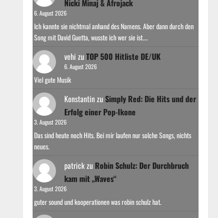
Nicki Minaj & Afrojack
6. August 2026
Ich kannte sie nichtmal anhand des Namens. Aber dann durch den
Song mit David Guetta, wusste ich wer sie ist.…
vehi
zu
TOP 500 Hitliste DE/UK
6. August 2026
Viel gute Musik
Konstantin
zu
Simply Red: Die Hits und der
Erfolg einer Pop-Ikone
3. August 2026
Das sind heute noch Hits. Bei mir laufen nur solche Songs, nichts
neues.
patrick
zu
Robin Schulz: Der Durchbruch
kam mit „Waves“
3. August 2026
guter sound und kooperationen was robin schulz hat.