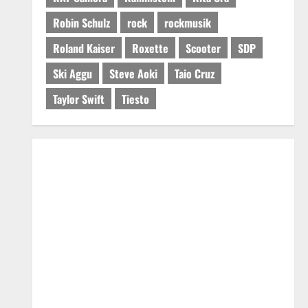
Robin Schulz
rock
rockmusik
Roland Kaiser
Roxette
Scooter
SDP
Ski Aggu
Steve Aoki
Taio Cruz
Taylor Swift
Tiesto