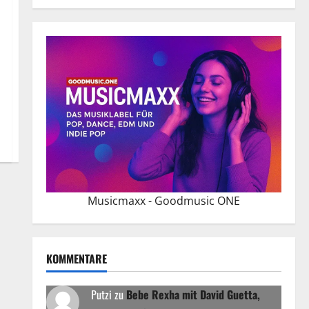
Musicmaxx - Goodmusic ONE
KOMMENTARE
Putzi
zu
Bebe Rexha mit David Guetta,