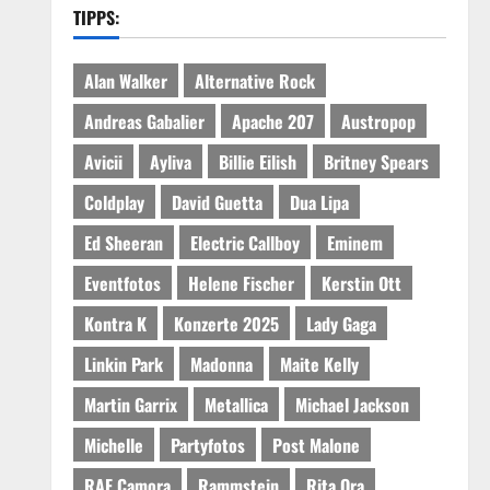
TIPPS:
Alan Walker
Alternative Rock
Andreas Gabalier
Apache 207
Austropop
Avicii
Ayliva
Billie Eilish
Britney Spears
Coldplay
David Guetta
Dua Lipa
Ed Sheeran
Electric Callboy
Eminem
Eventfotos
Helene Fischer
Kerstin Ott
Kontra K
Konzerte 2025
Lady Gaga
Linkin Park
Madonna
Maite Kelly
Martin Garrix
Metallica
Michael Jackson
Michelle
Partyfotos
Post Malone
RAF Camora
Rammstein
Rita Ora