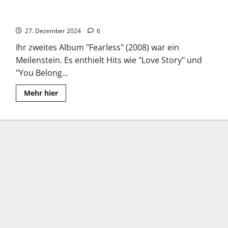
Taylor Swift: Kommerzieller Erfolg und Kritikerlob
27. Dezember 2024
6
Ihr zweites Album "Fearless" (2008) war ein
Meilenstein. Es enthielt Hits wie "Love Story" und
"You Belong...
Read
Mehr hier
more
about
Taylor
Swift:
Kommerzieller
Erfolg
und
Kritikerlob