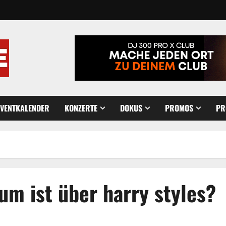
EVENTKALENDER
KONZERTE
DOKUS
PROMOS
PR
bum ist über harry styles?