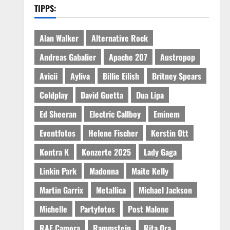
TIPPS:
Alan Walker
Alternative Rock
Andreas Gabalier
Apache 207
Austropop
Avicii
Ayliva
Billie Eilish
Britney Spears
Coldplay
David Guetta
Dua Lipa
Ed Sheeran
Electric Callboy
Eminem
Eventfotos
Helene Fischer
Kerstin Ott
Kontra K
Konzerte 2025
Lady Gaga
Linkin Park
Madonna
Maite Kelly
Martin Garrix
Metallica
Michael Jackson
Michelle
Partyfotos
Post Malone
RAF Camora
Rammstein
Rita Ora