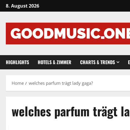
Skip
8. August 2026
to
content
HIGHLIGHTS
HOTELS & ZIMMER
CHARTS & TRENDS
Home
welches parfum trägt lady gaga?
welches parfum trägt l