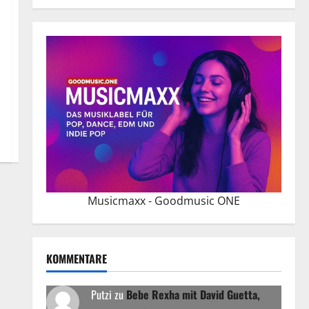
Musicmaxx - Goodmusic ONE
KOMMENTARE
Putzi
zu
Bebe Rexha mit David Guetta,