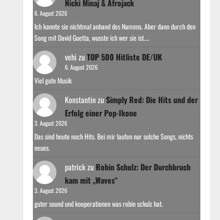
Nicki Minaj & Afrojack
6. August 2026
Ich kannte sie nichtmal anhand des Namens. Aber dann durch den
Song mit David Guetta, wusste ich wer sie ist.…
vehi
zu
TOP 500 Hitliste DE/UK
6. August 2026
Viel gute Musik
Konstantin
zu
Simply Red: Die Hits und der
Erfolg einer Pop-Ikone
3. August 2026
Das sind heute noch Hits. Bei mir laufen nur solche Songs, nichts
neues.
patrick
zu
Robin Schulz: Der Durchbruch
kam mit „Waves“
3. August 2026
guter sound und kooperationen was robin schulz hat.