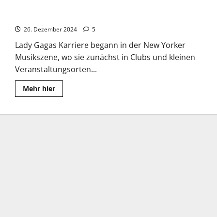
Lady Gaga: Die kraftvolle Botschaft “Born This Way”
26. Dezember 2024
5
Lady Gagas Karriere begann in der New Yorker
Musikszene, wo sie zunächst in Clubs und kleinen
Veranstaltungsorten...
Read
Mehr hier
more
about
Lady
Gaga:
Die
kraftvolle
Botschaft
“Born
This
Way”