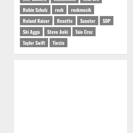
Robin Schulz
rock
rockmusik
Roland Kaiser
Roxette
Scooter
SDP
Ski Aggu
Steve Aoki
Taio Cruz
Taylor Swift
Tiesto