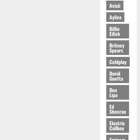
Avicii
Ayliva
Billie
Eilish
Britney
Spears
Coldplay
David
Guetta
Dua
Lipa
Ed
Sheeran
Electric
Callboy
Eminem