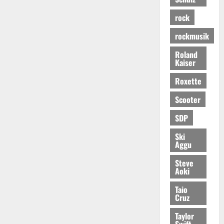
rock
rockmusik
Roland
Kaiser
Roxette
Scooter
SDP
Ski
Aggu
Steve
Aoki
Taio
Cruz
Taylor
Swift