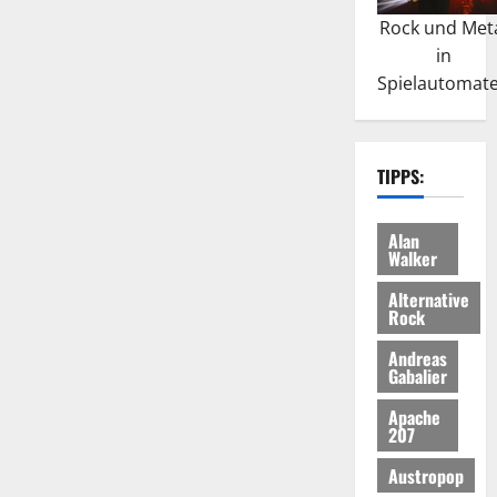
Rock und Met
in
Spielautomat
TIPPS:
Alan
Walker
Alternative
Rock
Andreas
Gabalier
Apache
207
Austropop