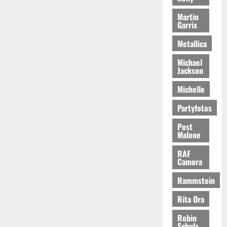
Martin
Garrix
Metallica
Michael
Jackson
Michelle
Partyfotos
Post
Malone
RAF
Camora
Rammstein
Rita Ora
Robin
Schulz