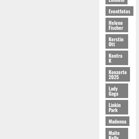
Eventfotos
Helene
Fischer
Kerstin
Ott
Kontra
K
Konzerte
2025
Lady
Gaga
Linkin
Park
Madonna
Maite
Kelly