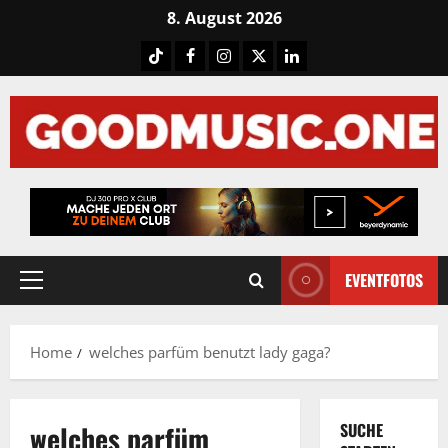
Skip
8. August 2026
to
Tiktok
Facebook
Instagram
X
LinkedIN
content
EVENTFOTOS
Primary
Menu
Home
welches parfüm benutzt lady gaga?
welches parfüm
SUCHE