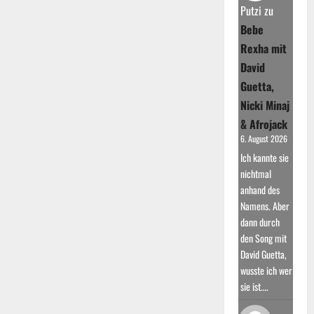
Botschaft
Putzi
zu
“Born
This
Bebe
Way”
Rexha mit
David
Guetta,
Nicki Minaj
& Afrojack
6. August 2026
Ich kannte sie
nichtmal
anhand des
Namens. Aber
dann durch
den Song mit
David Guetta,
wusste ich wer
sie ist.…