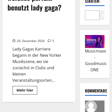
STARTEN:
benutzt lady gaga?
Suche
Wissenswertes
Lady Gaga: Die kraftvolle
Botschaft “Born This Way”
26. Dezember 2024
5
Lady Gagas Karriere
Musicmaxx
begann in der New Yorker
-
Musikszene, wo sie
Goodmusic
zunächst in Clubs und
ONE
kleinen
Veranstaltungsorten...
Read
Mehr hier
KOMMENTARE
more
about
Lady
Gaga:
Die
kraftvolle