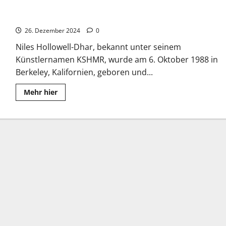
KSHMR: Die enormen Erfolge in den DJ-Charts
26. Dezember 2024
0
Niles Hollowell-Dhar, bekannt unter seinem
Künstlernamen KSHMR, wurde am 6. Oktober 1988 in
Berkeley, Kalifornien, geboren und...
Read
Mehr hier
more
about
KSHMR:
Die
enormen
Erfolge
in
den
DJ-
Charts