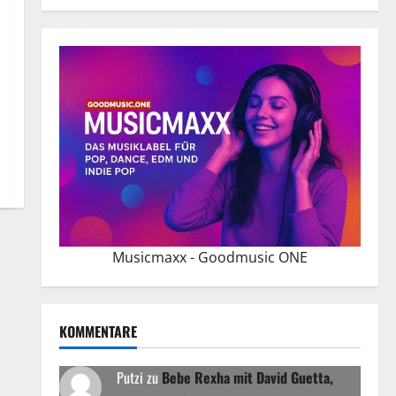
Musicmaxx - Goodmusic ONE
KOMMENTARE
Putzi
zu
Bebe Rexha mit David Guetta,