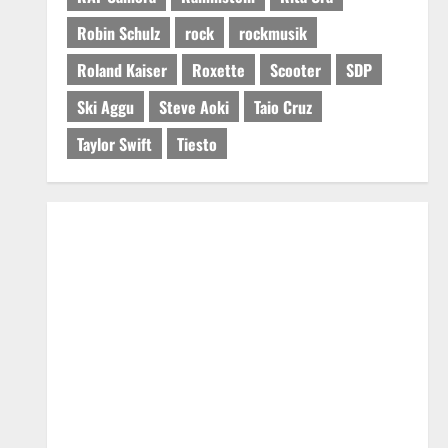
Robin Schulz
rock
rockmusik
Roland Kaiser
Roxette
Scooter
SDP
Ski Aggu
Steve Aoki
Taio Cruz
Taylor Swift
Tiesto