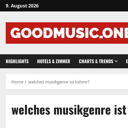
Skip
9. August 2026
to
content
HIGHLIGHTS
HOTELS & ZIMMER
CHARTS & TRENDS
Home
welches musikgenre ist kshmr?
welches musikgenre is