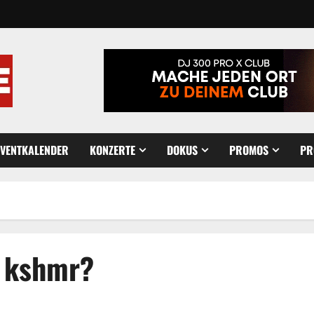
EVENTKALENDER
KONZERTE
DOKUS
PROMOS
PR
t kshmr?