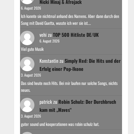
Nicki Minaj & Afrojack
6. August 2026
Ich kannte sie nichtmal anhand des Namens. Aber dann durch den
Song mit David Guetta, wusste ich wer sie ist.…
vehi
zu
TOP 500 Hitliste DE/UK
6. August 2026
Viel gute Musik
Konstantin
zu
Simply Red: Die Hits und der
Erfolg einer Pop-Ikone
3. August 2026
Das sind heute noch Hits. Bei mir laufen nur solche Songs, nichts
neues.
patrick
zu
Robin Schulz: Der Durchbruch
kam mit „Waves“
3. August 2026
guter sound und kooperationen was robin schulz hat.