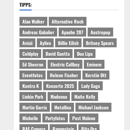
TIPPS:
Alan Walker
Alternative Rock
Andreas Gabalier
Apache 207
Austropop
Avicii
Ayliva
Billie Eilish
Britney Spears
Coldplay
David Guetta
Dua Lipa
Ed Sheeran
Electric Callboy
Eminem
Eventfotos
Helene Fischer
Kerstin Ott
Kontra K
Konzerte 2025
Lady Gaga
Linkin Park
Madonna
Maite Kelly
Martin Garrix
Metallica
Michael Jackson
Michelle
Partyfotos
Post Malone
RAF Camora
Rammstein
Rita Ora