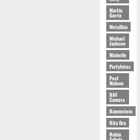
Martin
Garrix
Metallica
Michael
Jackson
Michelle
Partyfotos
Post
Malone
RAF
Camora
Rammstein
Rita Ora
Robin
Schulz