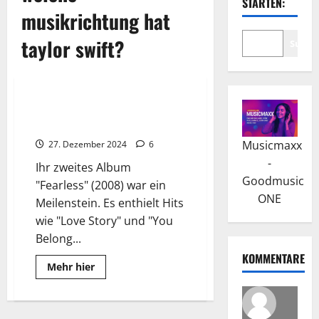
STARTEN:
musikrichtung hat
taylor swift?
Suche
Wissenswertes
Taylor Swift: Kommerzieller
Erfolg und Kritikerlob
Musicmaxx
27. Dezember 2024
6
-
Ihr zweites Album
Goodmusic
"Fearless" (2008) war ein
ONE
Meilenstein. Es enthielt Hits
wie "Love Story" und "You
Belong...
KOMMENTARE
Read
Mehr hier
more
about
Taylor
Swift:
Kommerzieller