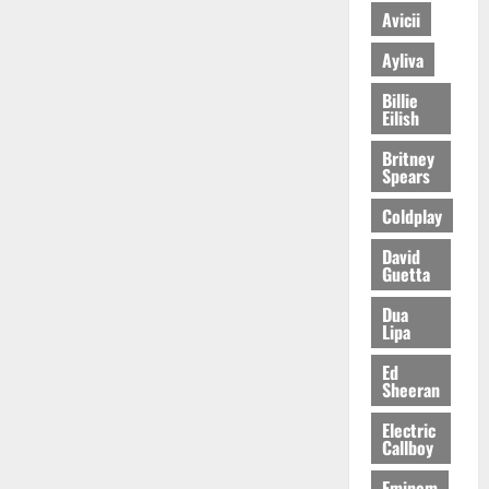
Avicii
Ayliva
Billie
Eilish
Britney
Spears
Coldplay
David
Guetta
Dua
Lipa
Ed
Sheeran
Electric
Callboy
Eminem