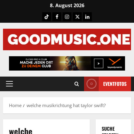
Skip
8. August 2026
to
Tiktok
Facebook
Instagram
X
LinkedIN
content
EVENTFOTOS
Primary
Menu
Home
welche musikrichtung hat taylor swift?
welche
SUCHE