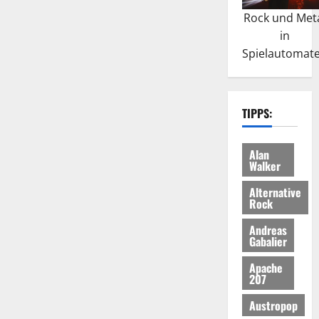
Rock und Met
in
Spielautomat
TIPPS:
Alan
Walker
Alternative
Rock
Andreas
Gabalier
Apache
207
Austropop