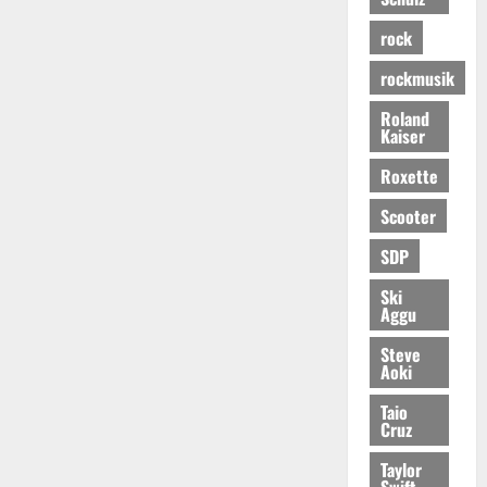
rock
rockmusik
Roland
Kaiser
Roxette
Scooter
SDP
Ski
Aggu
Steve
Aoki
Taio
Cruz
Taylor
Swift