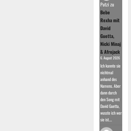
Erfolg
Putzi
zu
und
Kritikerlob
Bebe
Rexha mit
David
Guetta,
Nicki Minaj
& Afrojack
6. August 2026
Ich kannte sie
nichtmal
anhand des
Namens. Aber
dann durch
den Song mit
David Guetta,
wusste ich wer
sie ist.…