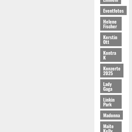
Eventfotos
Helene
Fischer
Kerstin
Ott
Kontra
K
Konzerte
2025
Lady
Gaga
Linkin
Park
Madonna
Maite
Kelly