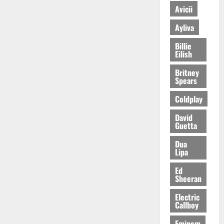
Avicii
Ayliva
Billie
Eilish
Britney
Spears
Coldplay
David
Guetta
Dua
Lipa
Ed
Sheeran
Electric
Callboy
Eminem