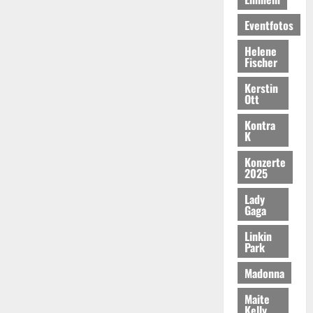
Eventfotos
Helene
Fischer
Kerstin
Ott
Kontra
K
Konzerte
2025
Lady
Gaga
Linkin
Park
Madonna
Maite
Kelly