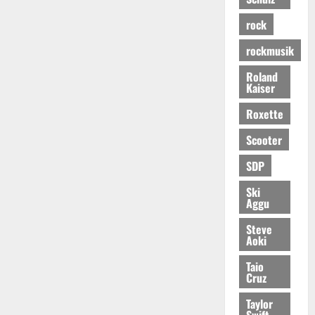
rock
rockmusik
Roland
Kaiser
Roxette
Scooter
SDP
Ski
Aggu
Steve
Aoki
Taio
Cruz
Taylor
Swift