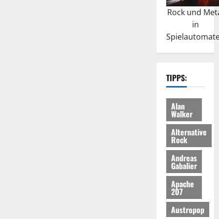
Rock und Met
in
Spielautomat
TIPPS:
Alan
Walker
Alternative
Rock
Andreas
Gabalier
Apache
207
Austropop