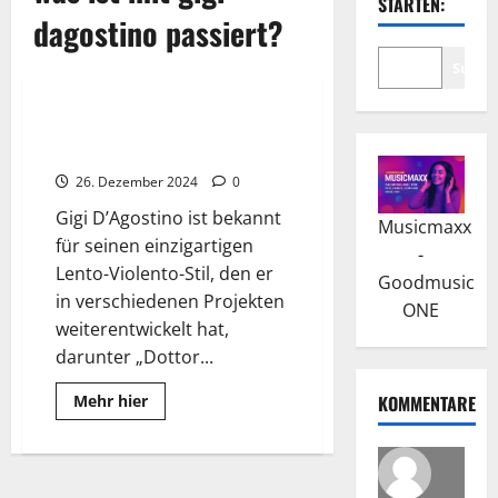
STARTEN:
dagostino passiert?
Suche
Wissenswertes
Gigi D’Agostino: Krankheit und
Comeback einer Legende
26. Dezember 2024
0
Gigi D’Agostino ist bekannt
Musicmaxx
für seinen einzigartigen
-
Lento-Violento-Stil, den er
Goodmusic
in verschiedenen Projekten
ONE
weiterentwickelt hat,
darunter „Dottor...
Read
Mehr hier
KOMMENTARE
more
about
Gigi
D’Agostino:
Krankheit
und