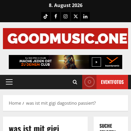
Skip
8. August 2026
to
Tiktok
Facebook
Instagram
X
LinkedIN
content
EVENTFOTOS
Primary
Menu
Home
was ist mit gigi dagostino passiert?
was ist mit gigi
SUCHE