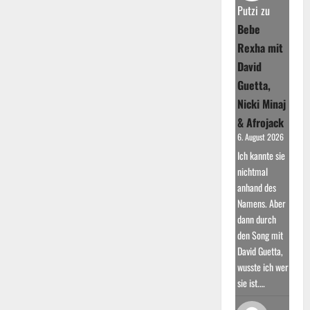
Comeback
Putzi
zu
einer
Legende
Bebe
Rexha mit
David
Guetta,
Nicki Minaj
& Afrojack
6. August 2026
Ich kannte sie
nichtmal
anhand des
Namens. Aber
dann durch
den Song mit
David Guetta,
wusste ich wer
sie ist.…