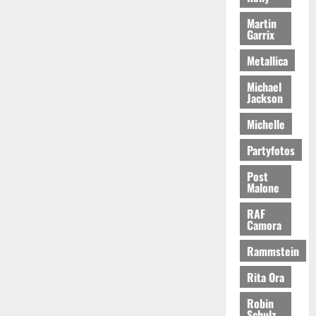
Martin
Garrix
Metallica
Michael
Jackson
Michelle
Partyfotos
Post
Malone
RAF
Camora
Rammstein
Rita Ora
Robin
Schulz