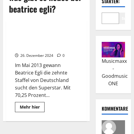
STARTEN:
beatrice egli?
Suche
Wissenswertes
Beatrice Egli: Der musikalische
Durchbruch und die ersten
Erfolge
26. Dezember 2024
0
Musicmaxx
Im Mai 2013 gewann
-
Beatrice Egli die zehnte
Goodmusic
Staffel von Deutschland
ONE
sucht den Superstar. Mit
70,25 Prozent...
Read
Mehr hier
KOMMENTARE
more
about
Beatrice
Egli:
Der
musikalische