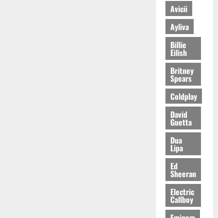
Avicii
Ayliva
Billie
Eilish
Britney
Spears
Coldplay
David
Guetta
Dua
Lipa
Ed
Sheeran
Electric
Callboy
Eminem