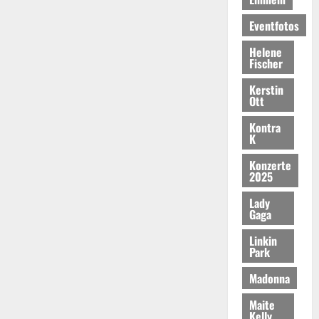
Eventfotos
Helene
Fischer
Kerstin
Ott
Kontra
K
Konzerte
2025
Lady
Gaga
Linkin
Park
Madonna
Maite
Kelly