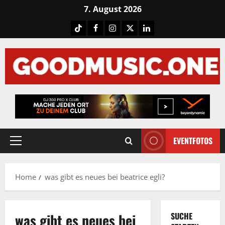
Skip
7. August 2026
to
Tiktok
Facebook
Instagram
X
LinkedIN
content
EVENTFOTOS
Primary
Menu
Home
was gibt es neues bei beatrice egli?
was gibt es neues bei
SUCHE