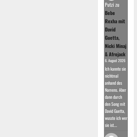
Durchbruch
Putzi
zu
und
die
Bebe
ersten
Erfolge
Rexha mit
David
Guetta,
Nicki Minaj
& Afrojack
6. August 2026
Ich kannte sie
nichtmal
anhand des
Namens. Aber
dann durch
den Song mit
David Guetta,
wusste ich wer
sie ist.…