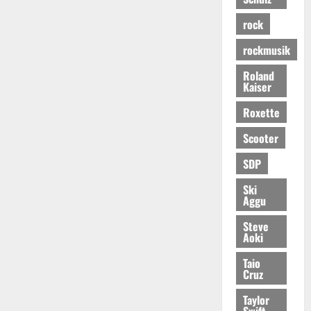
rock
rockmusik
Roland
Kaiser
Roxette
Scooter
SDP
Ski
Aggu
Steve
Aoki
Taio
Cruz
Taylor
Swift