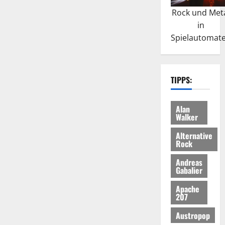
Rock und Met
in
Spielautomat
TIPPS:
Alan
Walker
Alternative
Rock
Andreas
Gabalier
Apache
207
Austropop