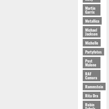
Martin
Garrix
Metallica
Michael
Jackson
Michelle
Partyfotos
Post
Malone
RAF
Camora
Rammstein
Rita Ora
Robin
Schulz