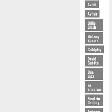
Avicii
Ayliva
Billie
Eilish
Britney
Spears
Coldplay
David
Guetta
Dua
Lipa
Ed
Sheeran
Electric
Callboy
Eminem