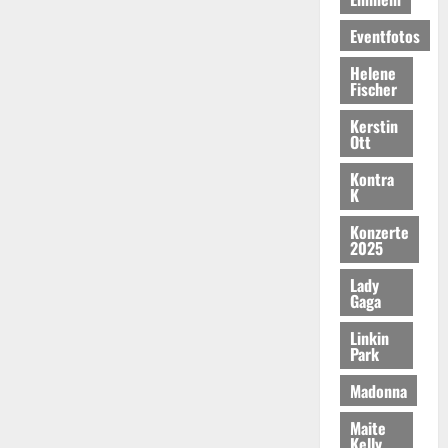
Eventfotos
Helene
Fischer
Kerstin
Ott
Kontra
K
Konzerte
2025
Lady
Gaga
Linkin
Park
Madonna
Maite
Kelly