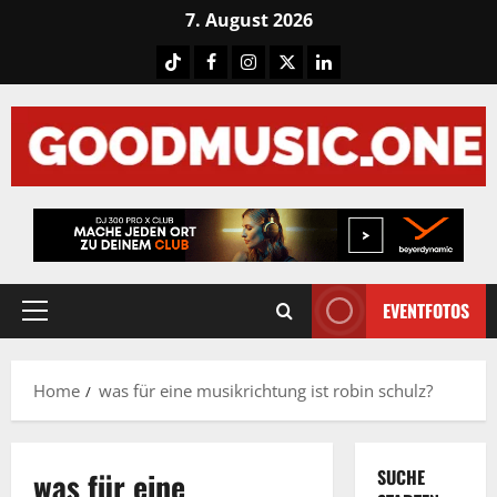
Skip
7. August 2026
to
Tiktok
Facebook
Instagram
X
LinkedIN
content
EVENTFOTOS
Primary
Menu
Home
was für eine musikrichtung ist robin schulz?
was für eine
SUCHE