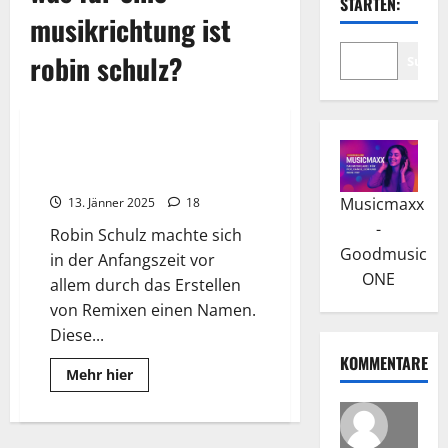
STARTEN:
musikrichtung ist
robin schulz?
Suche
Wissenswertes
Robin Schulz: Der Durchbruch
kam mit „Waves“
Musicmaxx
13. Jänner 2025
18
-
Robin Schulz machte sich
Goodmusic
in der Anfangszeit vor
ONE
allem durch das Erstellen
von Remixen einen Namen.
Diese...
KOMMENTARE
Read
Mehr hier
more
about
Robin
Schulz:
Der