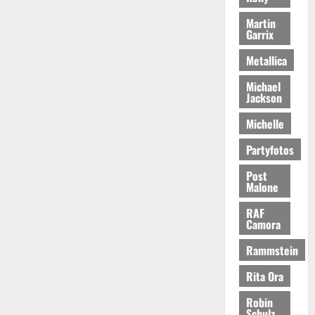
Martin
Garrix
Metallica
Michael
Jackson
Michelle
Partyfotos
Post
Malone
RAF
Camora
Rammstein
Rita Ora
Robin
Schulz