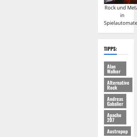
Rock und Met
in
Spielautomat
TIPPS:
Alan
Walker
Alternative
Rock
Andreas
Gabalier
Apache
207
Austropop