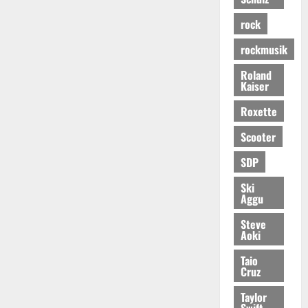
rock
rockmusik
Roland
Kaiser
Roxette
Scooter
SDP
Ski
Aggu
Steve
Aoki
Taio
Cruz
Taylor
Swift