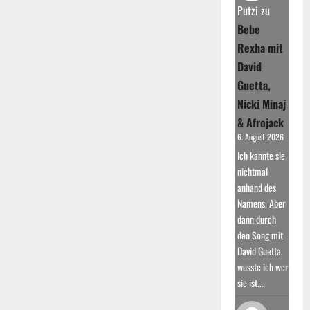
Durchbruch
Putzi
zu
kam
mit
Bebe
„Waves“
Rexha mit
David
Guetta,
Nicki Minaj
& Afrojack
6. August 2026
Ich kannte sie
nichtmal
anhand des
Namens. Aber
dann durch
den Song mit
David Guetta,
wusste ich wer
sie ist.…