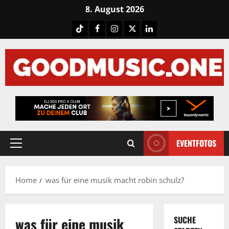
Skip
8. August 2026
to
Tiktok
Facebook
Instagram
X
LinkedIN
content
EVENTFOTOS
Primary
Menu
Home
was für eine musik macht robin schulz?
was für eine musik
SUCHE