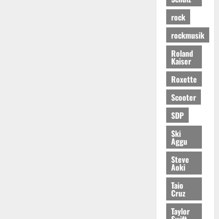
rock
rockmusik
Roland
Kaiser
Roxette
Scooter
SDP
Ski
Aggu
Steve
Aoki
Taio
Cruz
Taylor
Swift