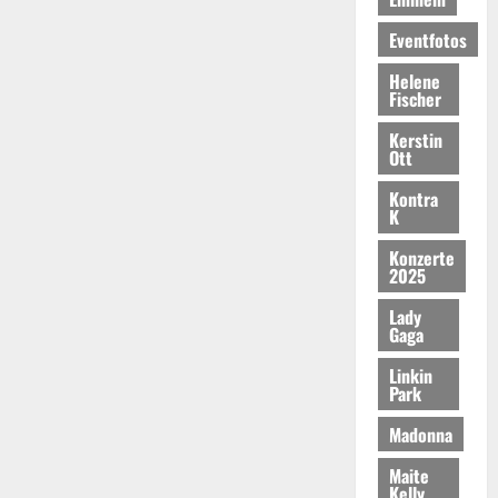
Eventfotos
Helene
Fischer
Kerstin
Ott
Kontra
K
Konzerte
2025
Lady
Gaga
Linkin
Park
Madonna
Maite
Kelly