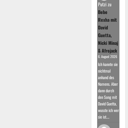
„Waves“
Putzi
zu
Bebe
Rexha mit
David
Guetta,
Nicki Minaj
& Afrojack
6. August 2026
Ich kannte sie
nichtmal
anhand des
Namens. Aber
dann durch
den Song mit
David Guetta,
wusste ich wer
sie ist.…