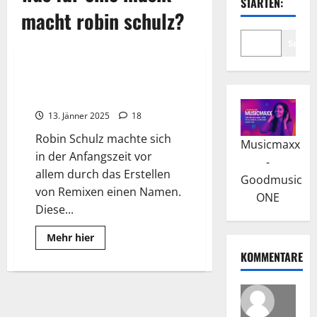
STARTEN:
macht robin schulz?
Suche
Wissenswertes
Robin Schulz: Der Durchbruch
kam mit „Waves“
13. Jänner 2025
18
Robin Schulz machte sich
Musicmaxx
in der Anfangszeit vor
-
allem durch das Erstellen
Goodmusic
von Remixen einen Namen.
ONE
Diese...
Read
Mehr hier
more
KOMMENTARE
about
Robin
Schulz:
Der
Durchbruch
kam
mit