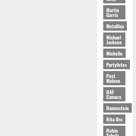
Martin
Garrix
Metallica
Michael
Jackson
Michelle
Partyfotos
Post
Malone
RAF
Camora
Rammstein
Rita Ora
Robin
Schulz