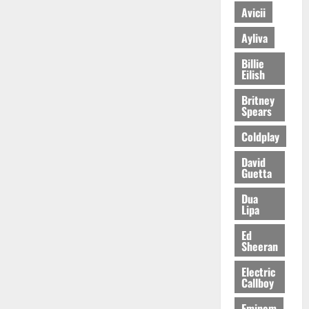
Avicii
Ayliva
Billie
Eilish
Britney
Spears
Coldplay
David
Guetta
Dua
Lipa
Ed
Sheeran
Electric
Callboy
Eminem