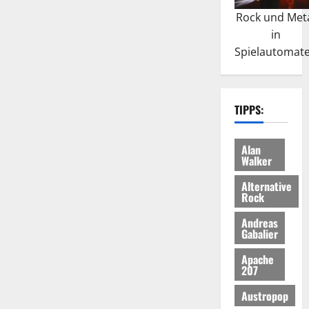
Rock und Met
in
Spielautomat
TIPPS:
Alan
Walker
Alternative
Rock
Andreas
Gabalier
Apache
207
Austropop