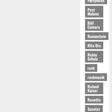
Partyfotos
Post
Malone
RAF
Camora
Rammstein
Rita Ora
Robin
Schulz
rock
rockmusik
Roland
Kaiser
Roxette
Scooter