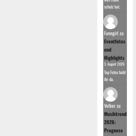
schulz hat.
Funngirl
zu
Eventfotos
und
Highlights
3. August 2026
Top Fotos habt
ihr da.
Volker
zu
Musiktrends
2026:
Prognose