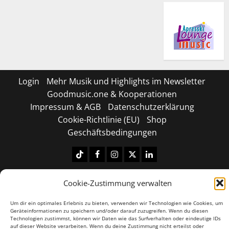
Login
Mehr Musik und Highlights im Newsletter
Goodmusic.one & Kooperationen
Impressum & AGB
Datenschutzerklärung
Cookie-Richtlinie (EU)
Shop
Geschäftsbedingungen
Tiktok
Facebook
Instagram
X
LinkedIN
Copyright © 2026 All rights reserved.
|
MoreNews
by
Cookie-Zustimmung verwalten
AF themes.
Um dir ein optimales Erlebnis zu bieten, verwenden wir Technologien wie Cookies, um
Geräteinformationen zu speichern und/oder darauf zuzugreifen. Wenn du diesen
Technologien zustimmst, können wir Daten wie das Surfverhalten oder eindeutige IDs
auf dieser Website verarbeiten. Wenn du deine Zustimmung nicht erteilst oder