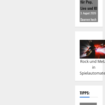
für Pop,
Live und KI
3. August 2026
Daumen hoch
Rock und Met
in
Spielautomat
TIPPS: