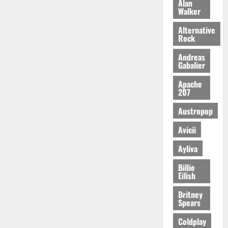
Alan
Walker
Alternative
Rock
Andreas
Gabalier
Apache
207
Austropop
Avicii
Ayliva
Billie
Eilish
Britney
Spears
Coldplay