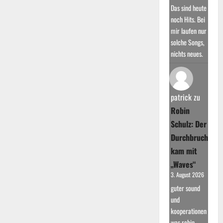
Das sind heute
noch Hits. Bei
mir laufen nur
solche Songs,
nichts neues.
patrick
zu
Robin
Schulz: Der
Durchbruch
kam mit
„Waves“
3. August 2026
guter sound
und
kooperationen
was robin