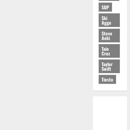
SDP
Ski
Aggu
Steve
Aoki
Taio
Cruz
Taylor
Swift
Tiesto