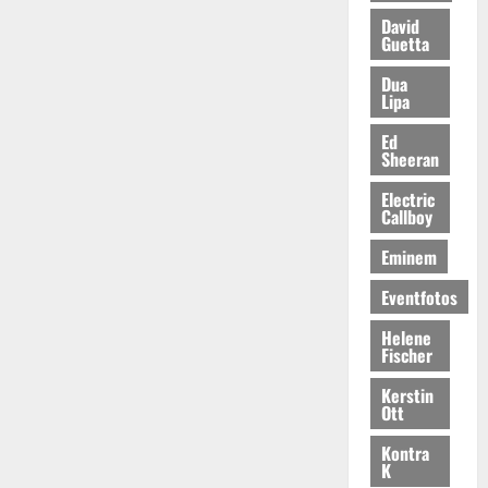
David
Guetta
Dua
Lipa
Ed
Sheeran
Electric
Callboy
Eminem
Eventfotos
Helene
Fischer
Kerstin
Ott
Kontra
K