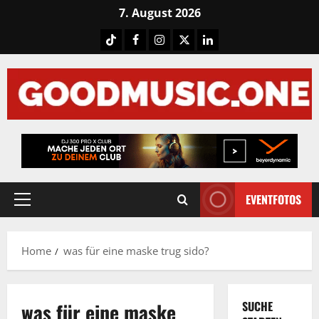
Skip
7. August 2026
to
Tiktok
Facebook
Instagram
X
LinkedIN
content
EVENTFOTOS
Primary
Menu
Home
was für eine maske trug sido?
was für eine maske
SUCHE