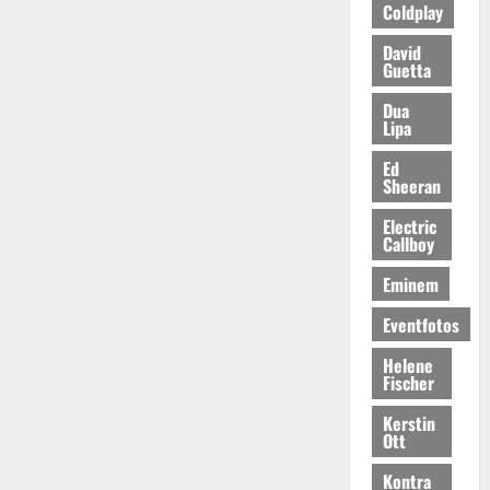
Coldplay
David
Guetta
Dua
Lipa
Ed
Sheeran
Electric
Callboy
Eminem
Eventfotos
Helene
Fischer
Kerstin
Ott
Kontra