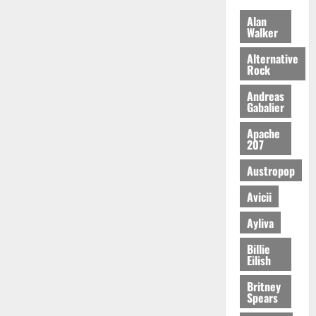
Alan
Walker
Alternative
Rock
Andreas
Gabalier
Apache
207
Austropop
Avicii
Ayliva
Billie
Eilish
Britney
Spears