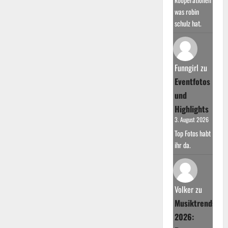
was robin
schulz hat.
Funngirl
zu
Eventfotos
und
Highlights
3. August 2026
Top Fotos habt
ihr da.
Volker
zu
Musiktrends
2026: