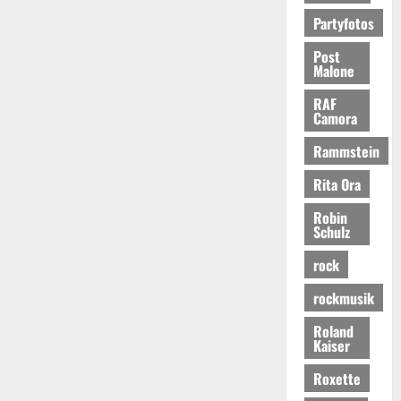
Partyfotos
Post
Malone
RAF
Camora
Rammstein
Rita Ora
Robin
Schulz
rock
rockmusik
Roland
Kaiser
Roxette