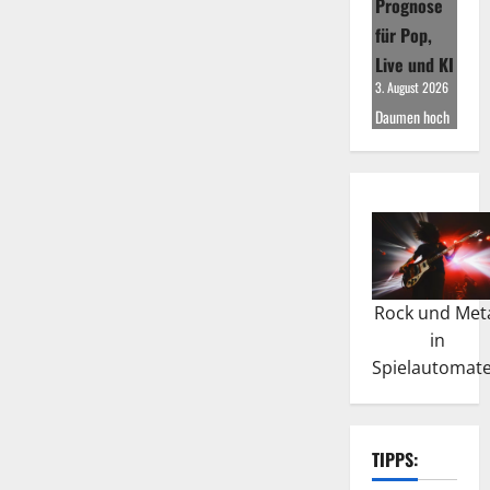
Prognose
für Pop,
Live und KI
3. August 2026
Daumen hoch
Rock und Met
in
Spielautomat
TIPPS: