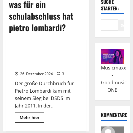
was für ein
SUCHE
STARTEN:
schulabschluss hat
pietro lombardi?
Suche
Wissenswertes
Pietro Lombardi: Durchbruch
bei Deutschland sucht den
Superstar
Musicmaxx
26. Dezember 2024
3
-
Goodmusic
Der große Durchbruch für
ONE
Pietro Lombardi kam mit
seinem Sieg bei DSDS im
Jahr 2011. In der...
KOMMENTARE
Read
Mehr hier
more
about
Pietro