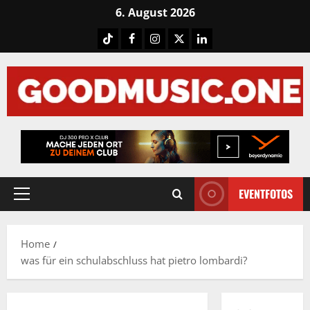
Skip
6. August 2026
to
Tiktok
Facebook
Instagram
X
LinkedIN
content
EVENTFOTOS
Primary
Menu
Home
was für ein schulabschluss hat pietro lombardi?