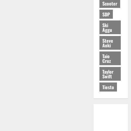
Scooter
SDP
Ski
Aggu
Steve
Aoki
Taio
Cruz
Taylor
Swift
Tiesto