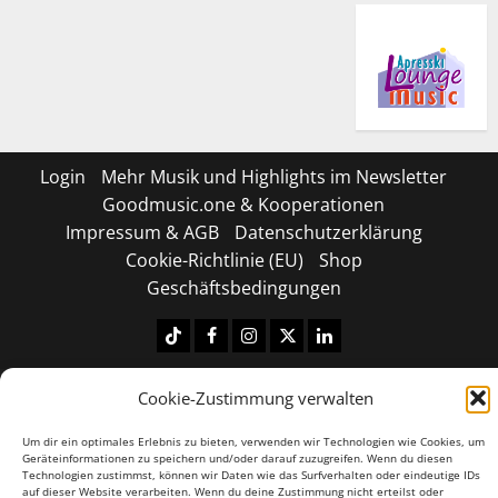
Login
Mehr Musik und Highlights im Newsletter
Goodmusic.one & Kooperationen
Impressum & AGB
Datenschutzerklärung
Cookie-Richtlinie (EU)
Shop
Geschäftsbedingungen
Tiktok
Facebook
Instagram
X
LinkedIN
Copyright © 2026 All rights reserved.
|
MoreNews
by
Cookie-Zustimmung verwalten
AF themes.
Um dir ein optimales Erlebnis zu bieten, verwenden wir Technologien wie Cookies, um
Geräteinformationen zu speichern und/oder darauf zuzugreifen. Wenn du diesen
Technologien zustimmst, können wir Daten wie das Surfverhalten oder eindeutige IDs
auf dieser Website verarbeiten. Wenn du deine Zustimmung nicht erteilst oder