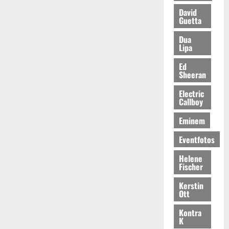
David
Guetta
Dua
Lipa
Ed
Sheeran
Electric
Callboy
Eminem
Eventfotos
Helene
Fischer
Kerstin
Ott
Kontra
K