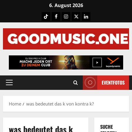
Skip
6. August 2026
to
Tiktok
Facebook
Instagram
X
LinkedIN
content
EVENTFOTOS
Primary
Menu
Home
was bedeutet das k von kontra k?
was bedeutet das k
SUCHE