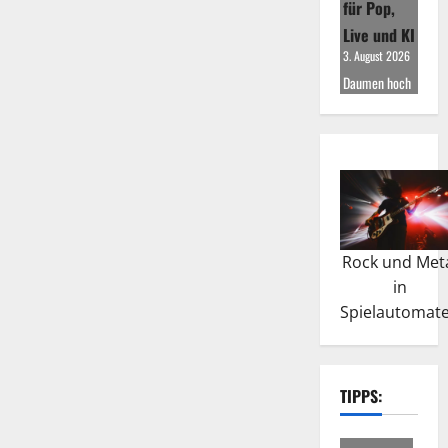
für Pop,
Live und KI
3. August 2026
Daumen hoch
Rock und Met
in
Spielautomat
TIPPS: