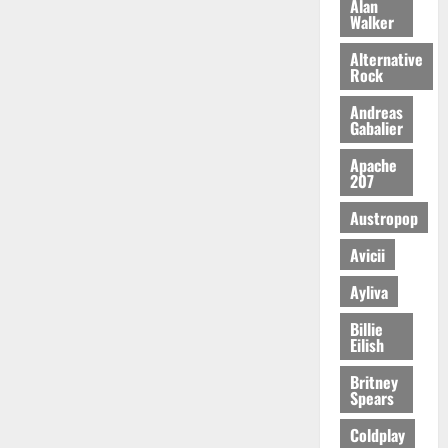
Alan
Walker
Alternative
Rock
Andreas
Gabalier
Apache
207
Austropop
Avicii
Ayliva
Billie
Eilish
Britney
Spears
Coldplay