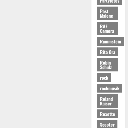
Partyfotos
Post
Malone
RAF
Camora
Rammstein
Rita Ora
Robin
Schulz
rock
rockmusik
Roland
Kaiser
Roxette
Scooter