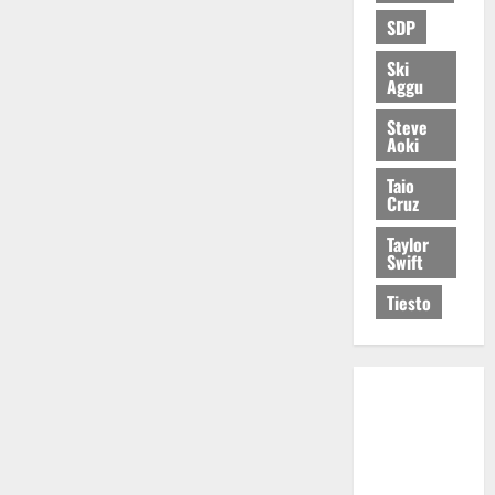
SDP
Ski
Aggu
Steve
Aoki
Taio
Cruz
Taylor
Swift
Tiesto