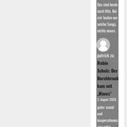
Das sind heute
noch Hits. Bei
mir laufen nur
solche Songs,
nichts neues.
patrick
zu
Robin
Schulz: Der
Durchbruch
kam mit
„Waves“
3. August 2026
guter sound
und
kooperationen
was robin