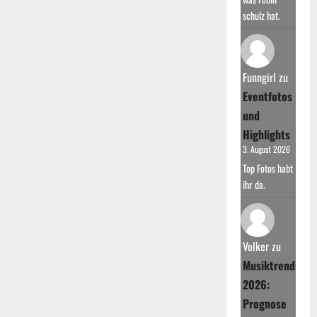
schulz hat.
Funngirl
zu
Eventfotos
und
Highlights
3. August 2026
Top Fotos habt
ihr da.
Volker
zu
Musiktrends
2026:
Prognose