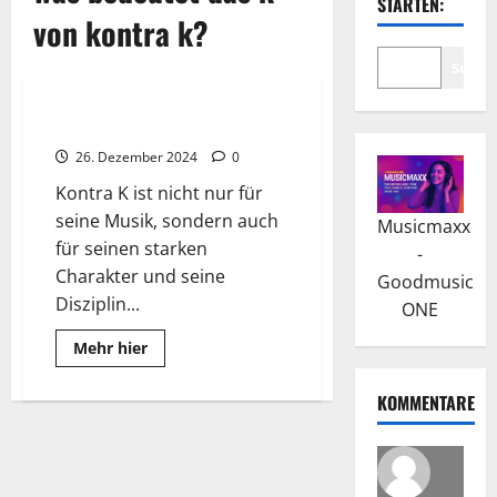
STARTEN:
von kontra k?
Suche
Wissenswertes
Kontra K: Erfolg ist kein Glück
26. Dezember 2024
0
Kontra K ist nicht nur für
seine Musik, sondern auch
Musicmaxx
für seinen starken
-
Charakter und seine
Goodmusic
Disziplin...
ONE
Read
Mehr hier
more
about
Kontra
KOMMENTARE
K:
Erfolg
ist
kein
Glück