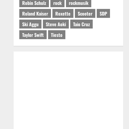
Robin Schulz
rock
rockmusik
Roland Kaiser
Roxette
Scooter
SDP
Ski Aggu
Steve Aoki
Taio Cruz
Taylor Swift
Tiesto