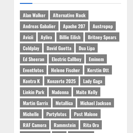
Alan Walker
Alternative Rock
Andreas Gabalier
Apache 207
Austropop
Avicii
Ayliva
Billie Eilish
Britney Spears
Coldplay
David Guetta
Dua Lipa
Ed Sheeran
Electric Callboy
Eminem
Eventfotos
Helene Fischer
Kerstin Ott
Kontra K
Konzerte 2025
Lady Gaga
Linkin Park
Madonna
Maite Kelly
Martin Garrix
Metallica
Michael Jackson
Michelle
Partyfotos
Post Malone
RAF Camora
Rammstein
Rita Ora