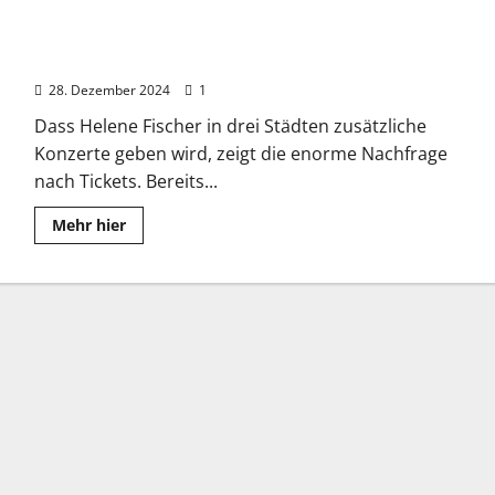
Helene Fischer: 360°-Stadiontour – Ein enormes Konzert-
Erlebnis
28. Dezember 2024
1
Dass Helene Fischer in drei Städten zusätzliche
Konzerte geben wird, zeigt die enorme Nachfrage
nach Tickets. Bereits...
Read
Mehr hier
more
about
Helene
Fischer:
360°-
Stadiontour
–
Ein
enormes
Konzert-
Erlebnis