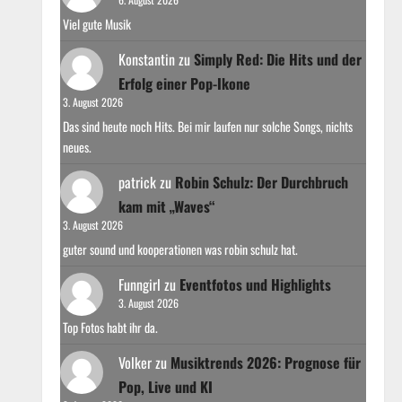
Viel gute Musik
Konstantin
zu
Simply Red: Die Hits und der
Erfolg einer Pop-Ikone
3. August 2026
Das sind heute noch Hits. Bei mir laufen nur solche Songs, nichts
neues.
patrick
zu
Robin Schulz: Der Durchbruch
kam mit „Waves“
3. August 2026
guter sound und kooperationen was robin schulz hat.
Funngirl
zu
Eventfotos und Highlights
3. August 2026
Top Fotos habt ihr da.
Volker
zu
Musiktrends 2026: Prognose für
Pop, Live und KI