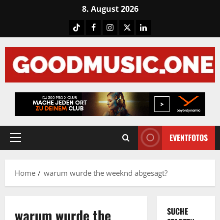
Skip
8. August 2026
to
Tiktok
Facebook
Instagram
X
LinkedIN
content
EVENTFOTOS
Primary
Menu
Home
warum wurde the weeknd abgesagt?
warum wurde the
SUCHE