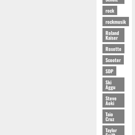
rock
rockmusik
Roland
Kaiser
Roxette
Scooter
SDP
Ski
Aggu
Steve
Aoki
Taio
Cruz
Taylor
Swift