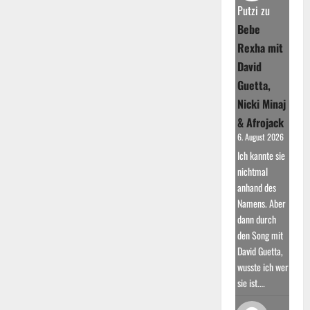
Erfolge
Putzi
zu
und
internationale
Bebe
Anerkennung
Rexha mit
David
Guetta,
Nicki Minaj
& Afrojack
6. August 2026
Ich kannte sie
nichtmal
anhand des
Namens. Aber
dann durch
den Song mit
David Guetta,
wusste ich wer
sie ist.…