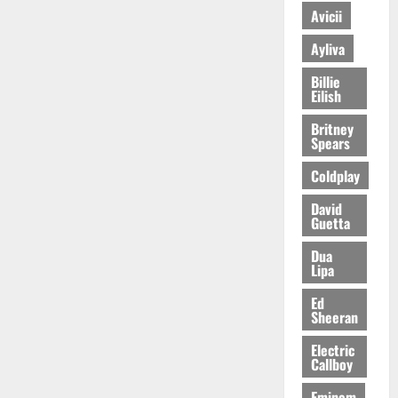
Avicii
Ayliva
Billie
Eilish
Britney
Spears
Coldplay
David
Guetta
Dua
Lipa
Ed
Sheeran
Electric
Callboy
Eminem