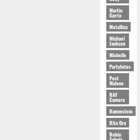
Martin
Garrix
Metallica
Michael
Jackson
Michelle
Partyfotos
Post
Malone
RAF
Camora
Rammstein
Rita Ora
Robin
Schulz