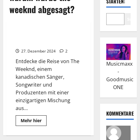
STARTEN:
weeknd abgesagt?
Suche
Wissenswertes
The Weeknd: Erfolge und
internationale Anerkennung
27. Dezember 2024
2
Entdecke die Reise von The
Musicmaxx
Weeknd, einem
-
kanadischen Sänger,
Goodmusic
Songwriter und
ONE
Produzenten mit einer
einzigartigen Mischung
aus...
KOMMENTARE
Read
Mehr hier
more
about
The
Weeknd: