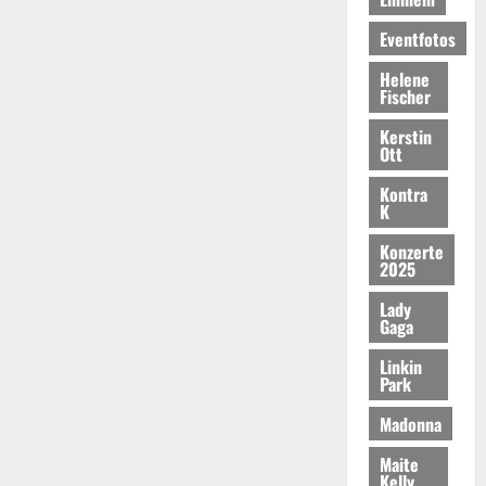
Eventfotos
Helene
Fischer
Kerstin
Ott
Kontra
K
Konzerte
2025
Lady
Gaga
Linkin
Park
Madonna
Maite
Kelly