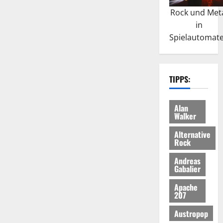
Rock und Met
in
Spielautomat
TIPPS:
Alan
Walker
Alternative
Rock
Andreas
Gabalier
Apache
207
Austropop