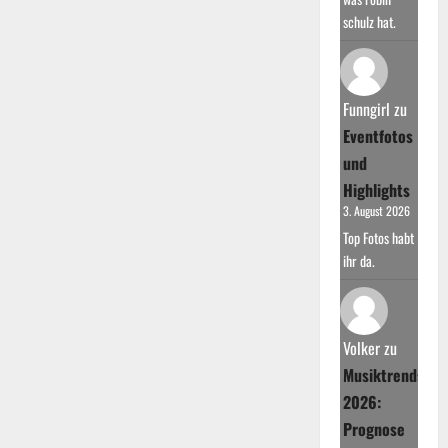
schulz hat.
Funngirl
zu
Eventfotos
und
Highlights
3. August 2026
Top Fotos habt
ihr da.
Volker
zu
Musiktrends
2026:
Prognose