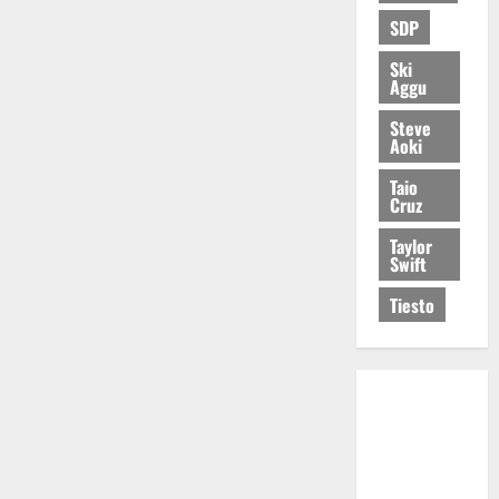
SDP
Ski
Aggu
Steve
Aoki
Taio
Cruz
Taylor
Swift
Tiesto