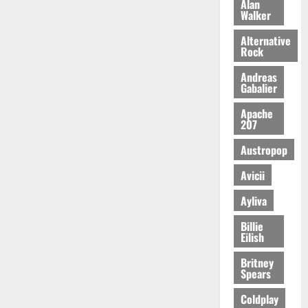
Alan
Walker
Alternative
Rock
Andreas
Gabalier
Apache
207
Austropop
Avicii
Ayliva
Billie
Eilish
Britney
Spears
Coldplay