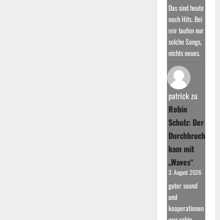
Das sind heute
noch Hits. Bei
mir laufen nur
solche Songs,
nichts neues.
patrick
zu
Robin
Schulz: Der
Durchbruch
kam mit
„Waves“
3. August 2026
guter sound
und
kooperationen
was robin