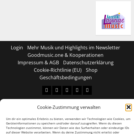
Login
Mehr Musik und Highlights im Newsletter
Goodmusic.one & Kooperationen
Impressum & AGB
Datenschutzerklärung
Cookie-Richtlinie (EU)
Shop
Geschäftsbedingungen
Tiktok
Facebook
Instagram
X
LinkedIN
Copyright © 2026 All rights reserved.
|
MoreNews
by
Cookie-Zustimmung verwalten
AF themes.
Um dir ein optimales Erlebnis zu bieten, verwenden wir Technologien wie Cookies, um
Geräteinformationen zu speichern und/oder darauf zuzugreifen. Wenn du diesen
Technologien zustimmst, können wir Daten wie das Surfverhalten oder eindeutige IDs
auf dieser Website verarbeiten. Wenn du deine Zustimmung nicht erteilst oder