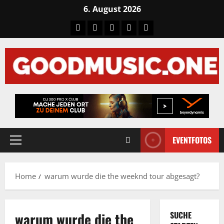
Skip
6. August 2026
to
Tiktok
Facebook
Instagram
X
LinkedIN
content
EVENTFOTOS
Primary
Menu
Home
warum wurde die the weeknd tour abgesagt?
warum wurde die the
SUCHE