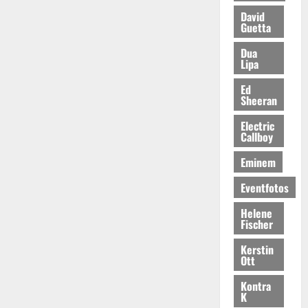
David
Guetta
Dua
Lipa
Ed
Sheeran
Electric
Callboy
Eminem
Eventfotos
Helene
Fischer
Kerstin
Ott
Kontra
K