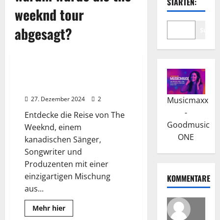
STARTEN:
weeknd tour
abgesagt?
Suche
Wissenswertes
The Weeknd: Erfolge und
internationale Anerkennung
27. Dezember 2024
2
Musicmaxx
-
Entdecke die Reise von The
Goodmusic
Weeknd, einem
ONE
kanadischen Sänger,
Songwriter und
Produzenten mit einer
einzigartigen Mischung
KOMMENTARE
aus...
Read
Mehr hier
more