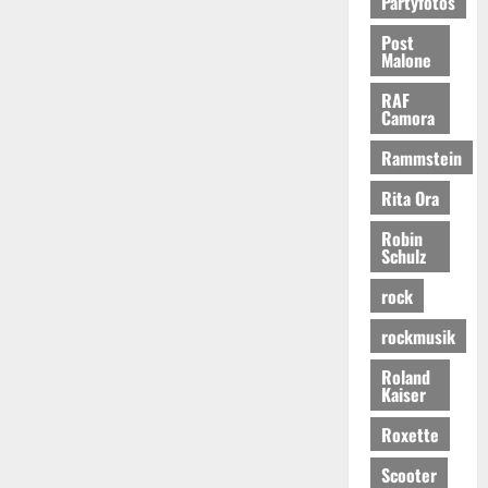
Partyfotos
Post
Malone
RAF
Camora
Rammstein
Rita Ora
Robin
Schulz
rock
rockmusik
Roland
Kaiser
Roxette
Scooter