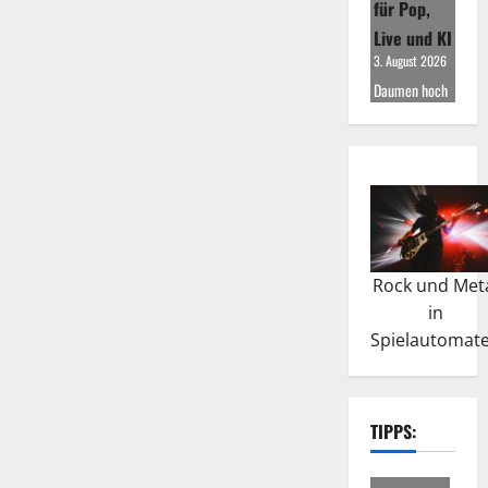
für Pop,
Live und KI
3. August 2026
Daumen hoch
Rock und Met
in
Spielautomat
TIPPS: