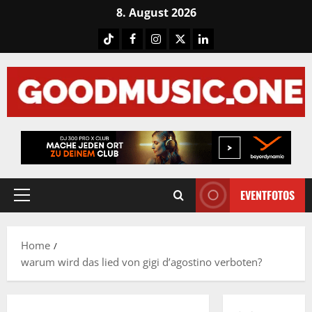
Skip
8. August 2026
to
Tiktok
Facebook
Instagram
X
LinkedIN
content
EVENTFOTOS
Primary
Menu
Home
warum wird das lied von gigi d’agostino verboten?