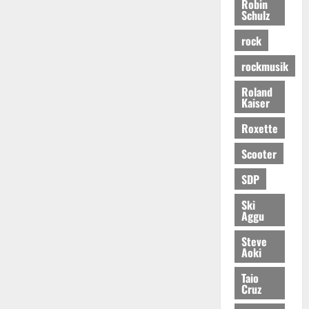
Robin
Schulz
rock
rockmusik
Roland
Kaiser
Roxette
Scooter
SDP
Ski
Aggu
Steve
Aoki
Taio
Cruz