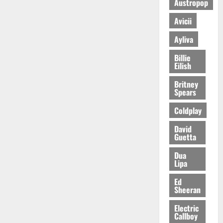
Austropop
Avicii
Ayliva
Billie
Eilish
Britney
Spears
Coldplay
David
Guetta
Dua
Lipa
Ed
Sheeran
Electric
Callboy