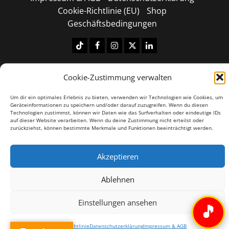
Cookie-Richtlinie (EU)
Shop
Geschäftsbedingungen
Tiktok
Facebook
Instagram
X
LinkedIN
Copyright © 2026 All rights reserved.
|
MoreNews
by
Cookie-Zustimmung verwalten
AF themes.
Um dir ein optimales Erlebnis zu bieten, verwenden wir Technologien wie Cookies, um
Geräteinformationen zu speichern und/oder darauf zuzugreifen. Wenn du diesen
Technologien zustimmst, können wir Daten wie das Surfverhalten oder eindeutige IDs
auf dieser Website verarbeiten. Wenn du deine Zustimmung nicht erteilst oder
zurückziehst, können bestimmte Merkmale und Funktionen beeinträchtigt werden.
Akzeptieren
Ablehnen
Einstellungen ansehen
🎵
Cookie-Richtlinie
Datenschutzerklärung
Impressum & AGB