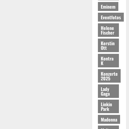
Eminem
Eventfotos
Helene
Fischer
Kerstin
Ott
Kontra
K
Konzerte
2025
Lady
Gaga
Linkin
Park
Madonna