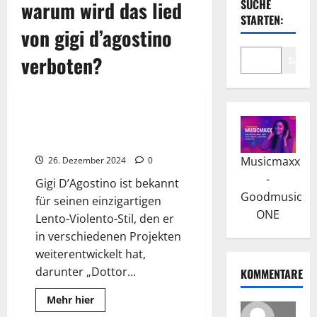
warum wird das lied
SUCHE
STARTEN:
von gigi d’agostino
verboten?
Suche
Wissenswertes
Gigi D’Agostino: Krankheit und
Comeback einer Legende
Musicmaxx
26. Dezember 2024
0
-
Gigi D’Agostino ist bekannt
Goodmusic
für seinen einzigartigen
ONE
Lento-Violento-Stil, den er
in verschiedenen Projekten
weiterentwickelt hat,
darunter „Dottor...
KOMMENTARE
Read
Mehr hier
more