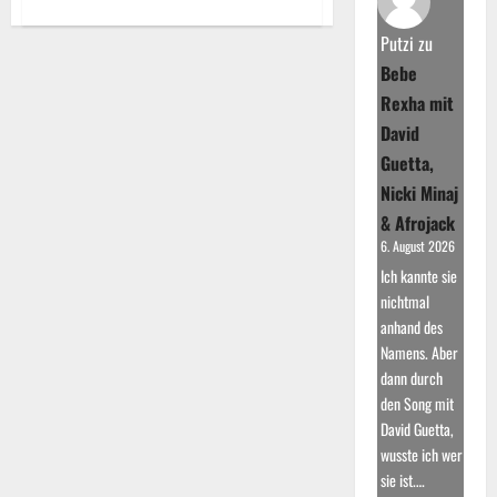
about
Gigi
D’Agostino:
Putzi
zu
Krankheit
und
Bebe
Comeback
einer
Rexha mit
Legende
David
Guetta,
Nicki Minaj
& Afrojack
6. August 2026
Ich kannte sie
nichtmal
anhand des
Namens. Aber
dann durch
den Song mit
David Guetta,
wusste ich wer
sie ist.…