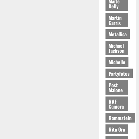
Maite
Kelly
Martin
Garrix
Metallica
Michael
Jackson
Michelle
Partyfotos
Post
Malone
RAF
Camora
Rammstein
Rita Ora